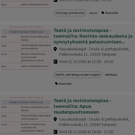
Trainings and lectures
vauva
Accessible
Teetä ja ravintoterapiaa -
teemailta: Ravinto raskaudesta ja
synnytyksestä palautumisen
tukena
Vauvakuiskaajat - Doula- & perhepalvelut,
Pellervonkatu 11, 33540 Tampere
Wed 21.10.2026 at 15:00 - 16:30
Health, well-being and peer support
odottajat
Accessible
Teetä ja ravintoterapiaa -
teemailta: Apua
raudanpuutteeseen
Vauvakuiskaajat - Doula- & perhepalvelut,
Pellervonkatu 11, 33540 Tampere
Wed 18.11.2026 at 16:00 - 17:30