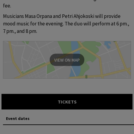
fee.
Musicians Masa Orpana and Petri Ahjokoski will provide 
mood music for the evening. The duo will perform at 6 pm., 
7 pm., and 8 pm.
VIEW ON MAP
TICKETS
Event dates