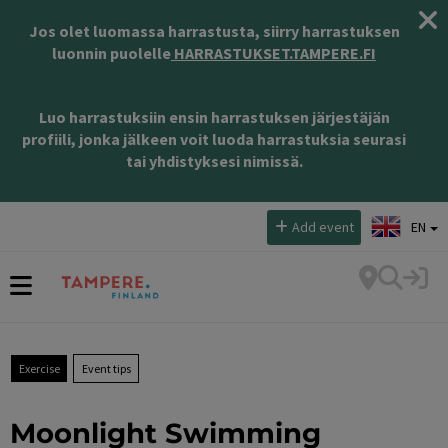
Jos olet luomassa harrastusta, siirry harrastuksen
luonnin puolelle
HARRASTUKSET.TAMPERE.FI
Luo harrastuksiin ensin harrastuksen järjestäjän
profiili, jonka jälkeen voit luoda harrastuksia seurasi
tai yhdistyksesi nimissä.
Select language:
Add event
EN
Exercise
Event tips
Moonlight Swimming