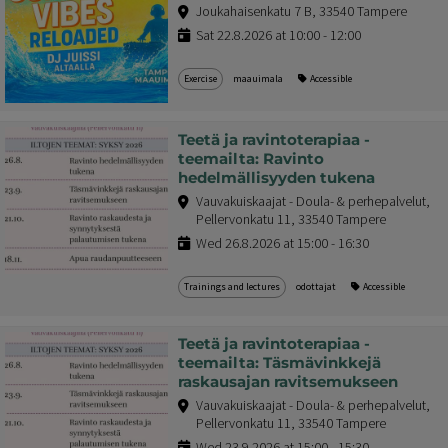
Joukahaisenkatu 7 B, 33540 Tampere
Sat 22.8.2026 at 10:00 - 12:00
Exercise
maauimala
Accessible
Teetä ja ravintoterapiaa -
teemailta: Ravinto
hedelmällisyyden tukena
Vauvakuiskaajat - Doula- & perhepalvelut,
Pellervonkatu 11, 33540 Tampere
Wed 26.8.2026 at 15:00 - 16:30
Trainings and lectures
odottajat
Accessible
Teetä ja ravintoterapiaa -
teemailta: Täsmävinkkejä
raskausajan ravitsemukseen
Vauvakuiskaajat - Doula- & perhepalvelut,
Pellervonkatu 11, 33540 Tampere
Wed 23.9.2026 at 15:00 - 15:30