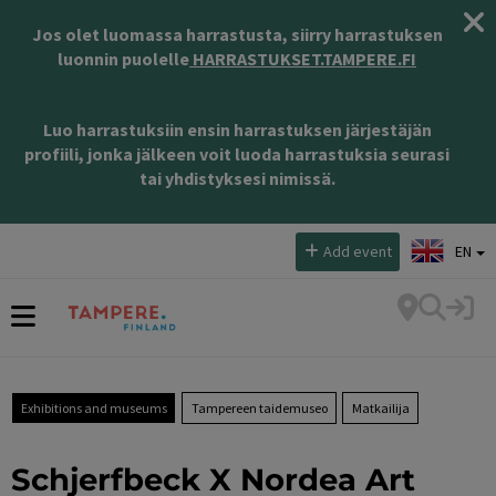
Jos olet luomassa harrastusta, siirry harrastuksen
luonnin puolelle
HARRASTUKSET.TAMPERE.FI
Luo harrastuksiin ensin harrastuksen järjestäjän
profiili, jonka jälkeen voit luoda harrastuksia seurasi
tai yhdistyksesi nimissä.
Select language:
Add event
EN
Exhibitions and museums
Tampereen taidemuseo
Matkailija
Schjerfbeck X Nordea Art