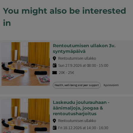
You might also be interested
in
Rentoutumisen ullakon 3v.
syntymäpäivä
Rentoutumisen ullakko
Sun 27.9.2026 at 08:00 - 15:00
20€ - 25€
Health, well-being and peer support
hyvinvointi
Laskeudu joulurauhaan -
äänimaljoja, joogaa &
rentoutusharjoitus
Rentoutumisen ullakko
Fri 18.12.2026 at 14:30 - 16:30