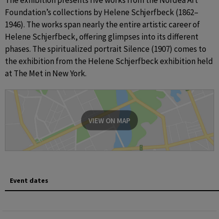
The exhibition presents five works from the Nordea Art 
Foundation’s collections by Helene Schjerfbeck (1862–
1946). The works span nearly the entire artistic career of 
Helene Schjerfbeck, offering glimpses into its different 
phases. The spiritualized portrait Silence (1907) comes to 
the exhibition from the Helene Schjerfbeck exhibition held 
at The Met in New York.
VIEW ON MAP
Event dates