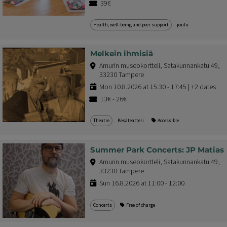
39€
Health, well-being and peer support
joulu
Melkein ihmisiä
Amurin museokortteli, Satakunnankatu 49,
33230 Tampere
Mon 10.8.2026 at 15:30 - 17:45 | +2 dates
13€ - 26€
Theatre
Kesäteatteri
Accessible
Summer Park Concerts: JP Matias
Amurin museokortteli, Satakunnankatu 49,
33230 Tampere
Sun 16.8.2026 at 11:00 - 12:00
Concerts
Free of charge