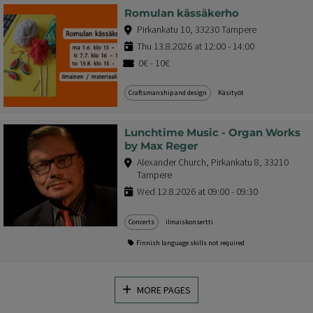
Romulan kässäkerho
Pirkankatu 10, 33230 Tampere
Thu 13.8.2026 at 12:00 - 14:00
0€ - 10€
Craftsmanship and design
Käsityöt
Lunchtime Music - Organ Works
by Max Reger
Alexander Church, Pirkankatu 8, 33210
Tampere
Wed 12.8.2026 at 09:00 - 09:30
Concerts
ilmaiskonsertti
Finnish language skills not required
MORE PAGES