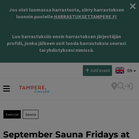
Jos olet luomassa harrastusta, siirry harrastuksen
luonnin puolelle
HARRASTUKSET.TAMPERE.FI
Luo harrastuksiin ensin harrastuksen järjestäjän
profiili, jonka jälkeen voit luoda harrastuksia seurasi
tai yhdistyksesi nimissä.
Select language:
Add event
EN
Exercise
Sauna
September Sauna Fridays at