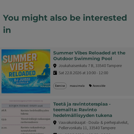
You might also be interested
in
Summer Vibes Reloaded at the
Outdoor Swimming Pool
Joukahaisenkatu 7 B, 33540 Tampere
Sat 22.8.2026 at 10:00 - 12:00
Exercise
maauimala
Accessible
Teetä ja ravintoterapiaa -
teemailta: Ravinto
hedelmällisyyden tukena
Vauvakuiskaajat - Doula- & perhepalvelut,
Pellervonkatu 11, 33540 Tampere