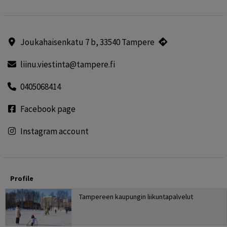
Joukahaisenkatu 7 b, 33540 Tampere
liinu.viestinta@tampere.fi
0405068414
Facebook page
Instagram account
Profile
Tampereen kaupungin liikuntapalvelut