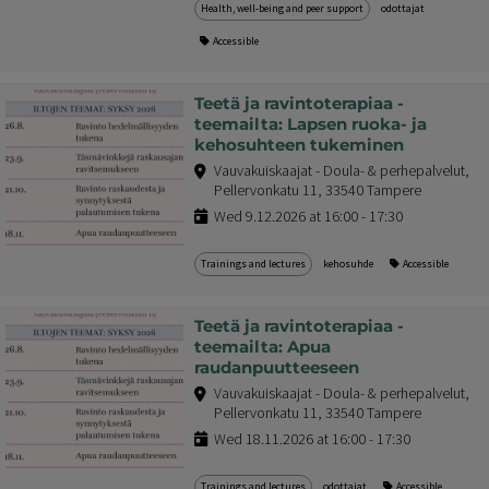
Health, well-being and peer support
odottajat
Accessible
Teetä ja ravintoterapiaa -
teemailta: Lapsen ruoka- ja
kehosuhteen tukeminen
Vauvakuiskaajat - Doula- & perhepalvelut,
Pellervonkatu 11, 33540 Tampere
Wed 9.12.2026 at 16:00 - 17:30
Trainings and lectures
kehosuhde
Accessible
Teetä ja ravintoterapiaa -
teemailta: Apua
raudanpuutteeseen
Vauvakuiskaajat - Doula- & perhepalvelut,
Pellervonkatu 11, 33540 Tampere
Wed 18.11.2026 at 16:00 - 17:30
Trainings and lectures
odottajat
Accessible