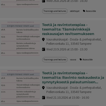
Wed 26.8.2026 at 15:00 - 16:30
Trainings and lectures
odottajat
Accessible
Teetä ja ravintoterapiaa -
teemailta: Täsmävinkkejä
raskausajan ravitsemukseen
Vauvakuiskaajat - Doula- & perhepalvelut,
Pellervonkatu 11, 33540 Tampere
Wed 23.9.2026 at 15:00 - 15:30
Trainings and lectures
vauva
Accessible
Teetä ja ravintoterapiaa -
teemailta: Ravinto raskaudesta ja
synnytyksestä palautumisen
tukena
Vauvakuiskaajat - Doula- & perhepalvelut,
Pellervonkatu 11, 33540 Tampere
Wed 21.10.2026 at 15:00 - 16:30