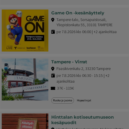
Game On -kesänäyttely
Tampere-talo, Sorsapuistosali,
Yliopistonkatu 55, 33101 TAMPERE
pe 7.8.2026 klo 06:00 | +2 ajankohtaa
Tampere - Virrat
Paasikivenkatu 2, 33230 Tampere
pe 7.8.2026 klo 06:30 - 15:15 | +2
ajankohtaa
37€ - 119€
Ruoka ja juoma
Hopealinjat
Hinttalan kotiseutumuseon
kesäpuodit