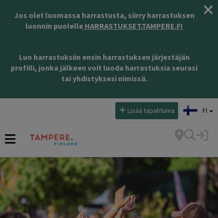
Jos olet luomassa harrastusta, siirry harrastuksen
luonnin puolelle
HARRASTUKSET.TAMPERE.FI
Luo harrastuksiin ensin harrastuksen järjestäjän
profiili, jonka jälkeen voit luoda harrastuksia seurasi
tai yhdistyksesi nimissä.
Valitse kieli:
Lisää tapahtuma
FI