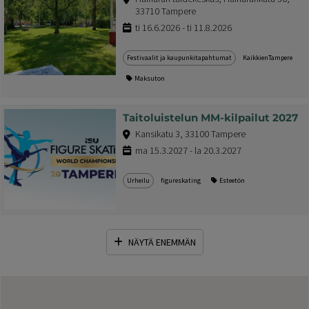
33710 Tampere
ti 16.6.2026 - ti 11.8.2026
Festivaalit ja kaupunkitapahtumat
KaikkienTampere
Maksuton
Taitoluistelun MM-kilpailut 2027
Kansikatu 3, 33100 Tampere
ma 15.3.2027 - la 20.3.2027
Urheilu
figureskating
Esteetön
NÄYTÄ ENEMMÄN