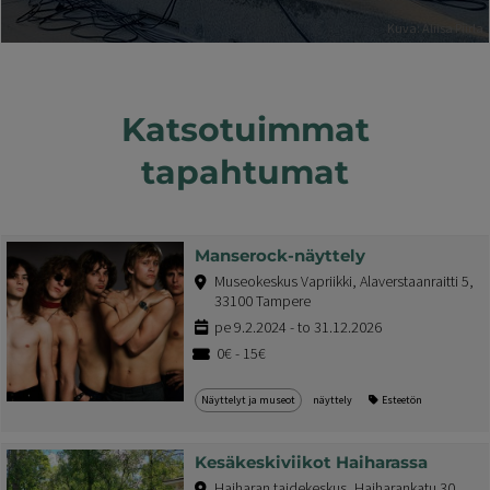
Kuva: Aliisa Piirla
Katsotuimmat
tapahtumat
Manserock-näyttely
Museokeskus Vapriikki, Alaverstaanraitti 5,
33100 Tampere
pe 9.2.2024 - to 31.12.2026
0€ - 15€
Näyttelyt ja museot
näyttely
Esteetön
Kesäkeskiviikot Haiharassa
Haiharan taidekeskus, Haiharankatu 30,