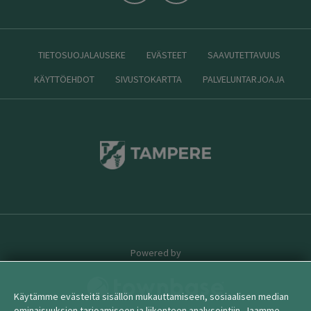
TIETOSUOJALAUSEKE
EVÄSTEET
SAAVUTETTAVUUS
KÄYTTÖEHDOT
SIVUSTOKARTTA
PALVELUNTARJOAJA
Powered by
Käytämme evästeitä sisällön mukauttamiseen, sosiaalisen median
ominaisuuksien tarjoamiseen ja liikenteen analysointiin. Jaamme