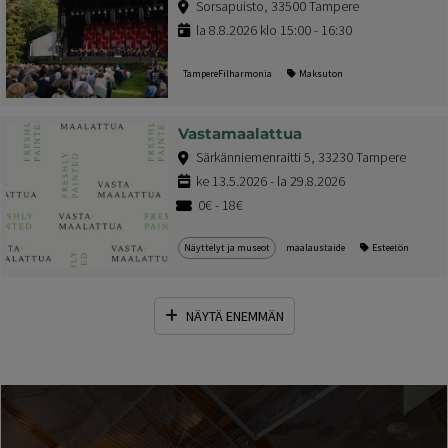
Sorsapuisto, 33500 Tampere
la 8.8.2026 klo 15:00 - 16:30
TampereFilharmonia
Maksuton
Vastamaalattua
Särkänniemenraitti 5, 33230 Tampere
ke 13.5.2026 - la 29.8.2026
0€ - 18€
Näyttelyt ja museot
maalaustaide
Esteetön
NÄYTÄ ENEMMÄN