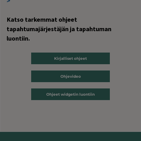
>
Katso tarkemmat ohjeet
tapahtumajärjestäjän ja tapahtuman
luontiin.
Kirjalliset ohjeet
Ohjevideo
Ohjeet widgetin luontiin