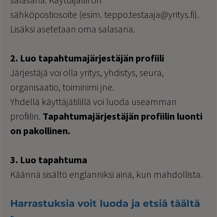
sähköpostiosoite (esim. teppo.testaaja@yritys.fi).
Lisäksi asetetaan oma salasana.
2. Luo tapahtumajärjestäjän profiili
Järjestäjä voi olla yritys, yhdistys, seura,
organisaatio, toiminimi jne.
Yhdellä käyttäjätilillä voi luoda useamman
profiilin.
Tapahtumajärjestäjän profiilin luonti
on pakollinen.
3. Luo tapahtuma
Käännä sisältö englanniksi aina, kun mahdollista.
Harrastuksia voit luoda ja etsiä täältä