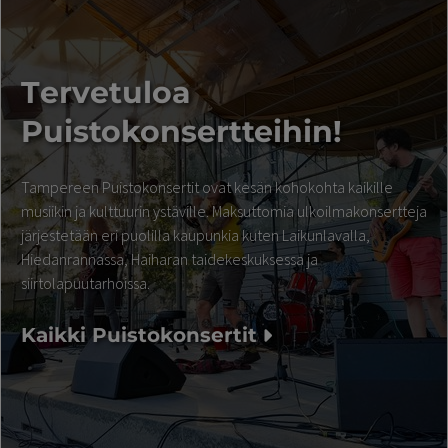
T
ervetuloa
Puistokonsertteihin!
Tampereen Puistokonsertit ovat kesän kohokohta kaikille
musiikin ja kulttuurin ystäville. Maksuttomia ulkoilmakonsertteja
järjestetään eri puolilla kaupunkia kuten Laikunlavalla,
Hiedanrannassa, Haiharan taidekeskuksessa ja
siirtolapuutarhoissa.
Kaikki Puistokonsertit