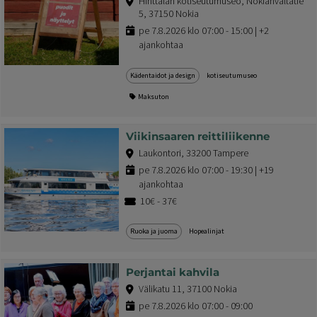
Hinttalan kotiseutumuseo, Nokianvaltatie
5, 37150 Nokia
pe 7.8.2026 klo 07:00 - 15:00 | +2
ajankohtaa
Kädentaidot ja design
kotiseutumuseo
Maksuton
Viikinsaaren reittiliikenne
Laukontori, 33200 Tampere
pe 7.8.2026 klo 07:00 - 19:30 | +19
ajankohtaa
10€ - 37€
Ruoka ja juoma
Hopealinjat
Perjantai kahvila
Välikatu 11, 37100 Nokia
pe 7.8.2026 klo 07:00 - 09:00