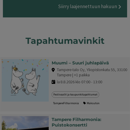
Siirry laajennettuun hakuun
Tapahtumavinkit
Muumi – Suuri juhlapäivä
Tampere-talo Oy, Yliopistonkatu 55, 33100
Tampere | +1 paikka
la 8.8.2026 klo 07:00 - 13:00
Festivaalit ja kaupunkitapahtumat
TampereFilharmonia
Maksuton
Tampere Filharmonia:
Puistokonsertti