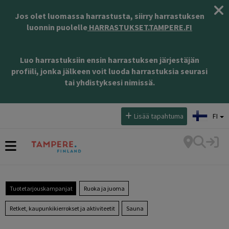
Jos olet luomassa harrastusta, siirry harrastuksen
luonnin puolelle
HARRASTUKSET.TAMPERE.FI
Luo harrastuksiin ensin harrastuksen järjestäjän
profiili, jonka jälkeen voit luoda harrastuksia seurasi
tai yhdistyksesi nimissä.
Valitse kieli:
Lisää tapahtuma
FI
Tuotetarjouskampanjat
Ruoka ja juoma
Retket, kaupunkikierrokset ja aktiviteetit
Sauna