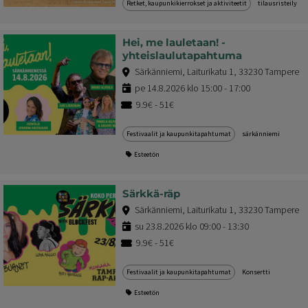
Retket, kaupunkikierrokset ja aktiviteetit
tilausristeily
Hei, me lauletaan! -
yhteislaulutapahtuma
Särkänniemi, Laiturikatu 1, 33230 Tampere
pe 14.8.2026 klo 15:00 - 17:00
9.9€ - 51€
Festivaalit ja kaupunkitapahtumat
särkänniemi
Esteetön
Särkkä-räp
Särkänniemi, Laiturikatu 1, 33230 Tampere
su 23.8.2026 klo 09:00 - 13:30
9.9€ - 51€
Festivaalit ja kaupunkitapahtumat
Konsertti
Esteetön