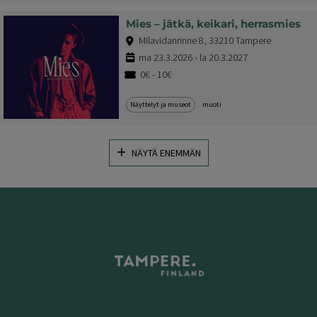
Mies – jätkä, keikari, herrasmies
Milavidanrinne 8, 33210 Tampere
ma 23.3.2026 - la 20.3.2027
0€ - 10€
Näyttelyt ja museot
muoti
NÄYTÄ ENEMMÄN