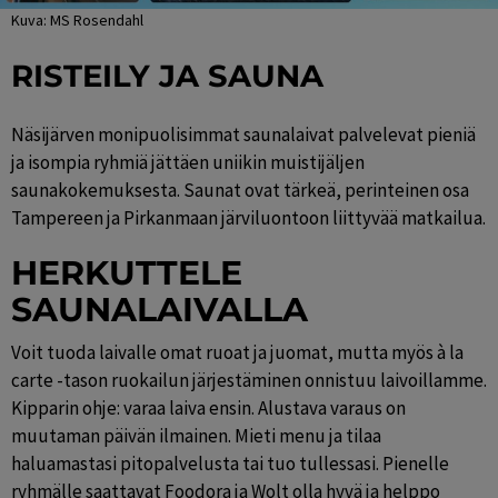
Kuva: MS Rosendahl
RISTEILY JA SAUNA
Näsijärven monipuolisimmat saunalaivat palvelevat pieniä 
ja isompia ryhmiä jättäen uniikin muistijäljen 
saunakokemuksesta. Saunat ovat tärkeä, perinteinen osa 
Tampereen ja Pirkanmaan järviluontoon liittyvää matkailua.
HERKUTTELE 
SAUNALAIVALLA
Voit tuoda laivalle omat ruoat ja juomat, mutta myös à la 
carte -tason ruokailun järjestäminen onnistuu laivoillamme. 
Kipparin ohje: varaa laiva ensin. Alustava varaus on 
muutaman päivän ilmainen. Mieti menu ja tilaa 
haluamastasi pitopalvelusta tai tuo tullessasi. Pienelle 
ryhmälle saattavat Foodora ja Wolt olla hyvä ja helppo 