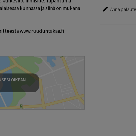
 kulkeville ihmisille. Tapahtuma 
aisessa kunnassa ja siinä on mukana 
Anna palautet
oitteesta www.ruuduntakaa.fi

SESI OIKEAN