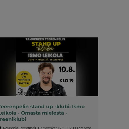
Teerenpelin stand up -klubi: Ismo
Leikola - Omasta mielestä -
treeniklubi
Ravintola Teerenpeli, Hämeenkatu 25, 33200 Tampere