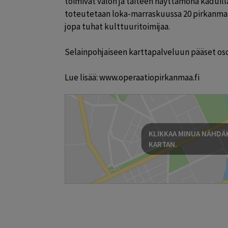
toimivat valon ja taiteen näyttämönä kaduilla
toteutetaan loka-marraskuussa 20 pirkanmaal
jopa tuhat kulttuuritoimijaa.

Selainpohjaiseen karttapalveluun pääset os
Lue lisää: www.operaatiopirkanmaa.fi
KLIKKAA MINUA NÄHDÄK
KARTAN.