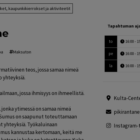
ket, kaupunkikierrokset ja aktiviteetit
Tapahtuman aj
me
to
16:00 - 1
oa
Maksuton
pe
16:00 - 1
la
16:00 - 1
tiivinen teos, jossa samaa nimeä 
 yhteyksiä.

lmaan, jossa ihmisyys on ihmeellistä.

Kulta-Cent
 jonka ytimessä on samaa nimeä 
pikirantan
Sumus on saapunut toteuttamaan 
t yhteyksiä. Työkaluinaan 
Instagram-t
Sumus kannustaa kertomaan, keitä me 