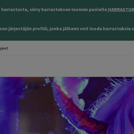
harrastusta, siirry harrastuksen luonnin puolelle
HARRASTUKS
en järjestäjän profiili, jonka jälkeen voit luoda harrastuksia s
jeet