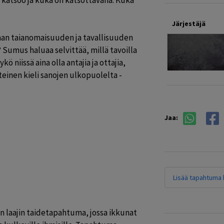
katsoo ja kuka on katsottavana: Kuka 
Järjestäjä
an taianomaisuuden ja tavallisuuden 
? Sumus haluaa selvittää, millä tavoilla 
niissä aina olla antajia ja ottajia, 
teinen kieli sanojen ulkopuolelta - 
Jaa:
Lisää tapahtuma k
 laajin taidetapahtuma, jossa ikkunat 