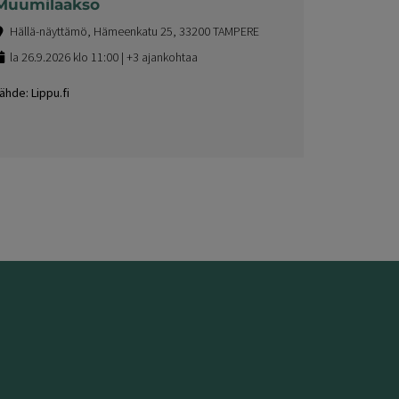
Muumilaakso
Hällä-näyttämö, Hämeenkatu 25, 33200 TAMPERE
la 26.9.2026 klo 11:00 | +3 ajankohtaa
ähde: Lippu.fi