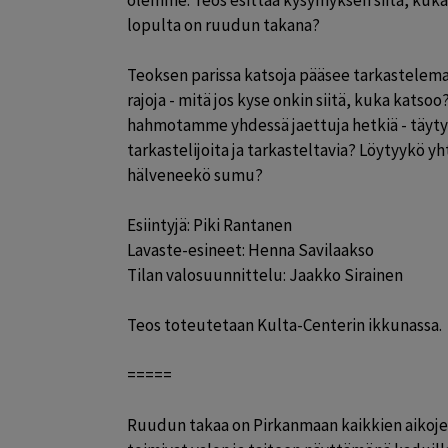
olemme. Teos esittää kysymyksen siitä, kuka 
lopulta on ruudun takana?

Teoksen parissa katsoja pääsee tarkastelema
rajoja - mitä jos kyse onkin siitä, kuka katsoo
hahmotamme yhdessä jaettuja hetkiä - täytyykö 
tarkastelijoita ja tarkasteltavia? Löytyykö yh
hälveneekö sumu?

Esiintyjä: Piki Rantanen

Lavaste-esineet: Henna Savilaakso

Tilan valosuunnittelu: Jaakko Sirainen

Teos toteutetaan Kulta-Centerin ikkunassa.

=====

Ruudun takaa on Pirkanmaan kaikkien aikojen