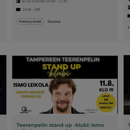
la 5.9.2026 klo 16:00 - 17:30
24.9€ - 30€
Keikat ja klubit
Standup
L
Teerenpelin stand up -klubi: Ismo