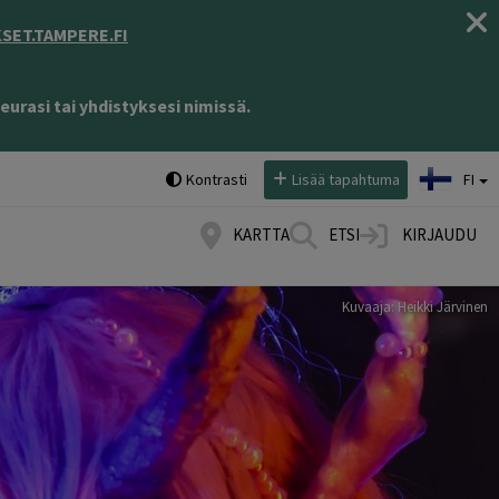
ET.TAMPERE.FI
eurasi tai yhdistyksesi nimissä.
Valitse kieli:
Kontrasti
Lisää tapahtuma
FI
KARTTA
ETSI
KIRJAUDU
Kuvaaja: Heikki Järvinen