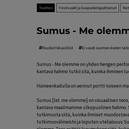
Teatteri
Festivaalit ja kaupunkitapahtumat
Ret
Sumus - Me olem
RuudunTakaa2024
Ei vaadi suomen kielen tait
Sumus - Me olemme on yhden hengen performa
kantava hahmo tutkii sitä, kuinka ihminen luo
Hämeenkadulla on aennut portti toiseen maai
Sumus [lat. me olemme] on visuaalinen teos,
kantava maailmamme ulkopuolinen hahmo. 
tutkimusta siitä, kuinka ihmiset muodostava
tutkimusvälineistö ja loputon uteliaisuus 