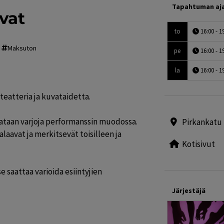
Tapahtuman aj
vat
to
16:00 - 1
Maksuton
pe
16:00 - 1
la
16:00 - 1
eatteria ja kuvataidetta.

lataan varjoja performanssin muodossa. 
Pirkankatu 
avat ja merkitsevät toisilleen ja 
Kotisivut
 saattaa varioida esiintyjien 
Järjestäjä