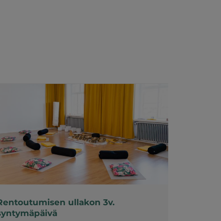
Rentoutumisen ullakon 3v.
syntymäpäivä