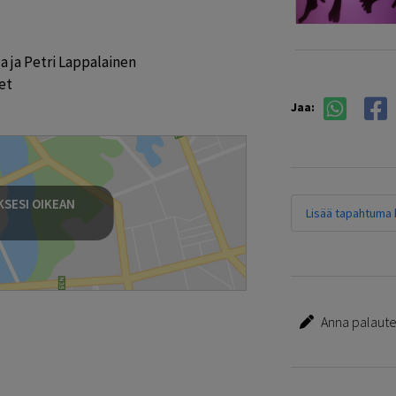
 ja Petri Lappalainen

t

Jaa:
SESI OIKEAN
Lisää tapahtuma k
Anna palautet