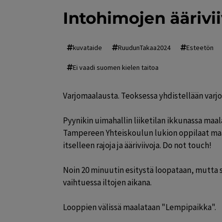
Intohimojen äärivii
kuvataide
RuudunTakaa2024
Esteetön
Ei vaadi suomen kielen taitoa
Varjomaalausta. Teoksessa yhdistellään varjot
Pyynikin uimahallin liiketilan ikkunassa maa
Tampereen Yhteiskoulun lukion oppilaat maala
itselleen rajoja ja ääriviivoja. Do not touch!

Noin 20 minuutin esitystä loopataan, mutta se
vaihtuessa iltojen aikana. 

Looppien välissä maalataan "Lempipaikka".
