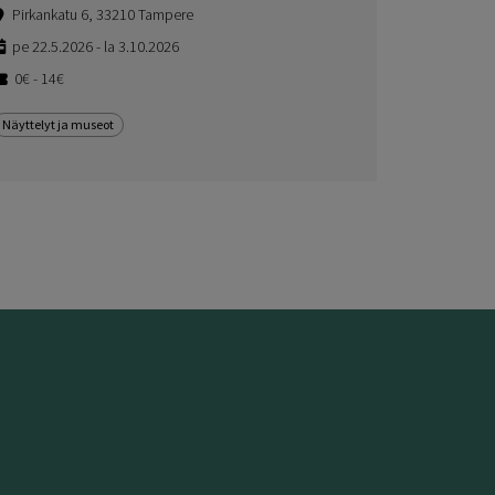
Pirkankatu 6, 33210 Tampere
pe 22.5.2026 - la 3.10.2026
0€ - 14€
Näyttelyt ja museot