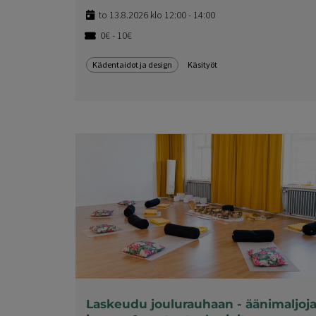
to 13.8.2026 klo 12:00 - 14:00
0€ - 10€
Kädentaidot ja design
Käsityöt
Laskeudu joulurauhaan - äänimaljoja