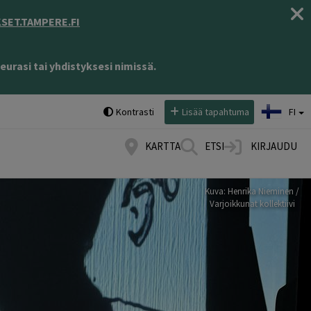
ET.TAMPERE.FI
eurasi tai yhdistyksesi nimissä.
Valitse kieli:
Kontrasti
Lisää tapahtuma
FI
KARTTA
ETSI
KIRJAUDU
Kuva: Henrika Nieminen /
Varjoikkunat kollektiivi