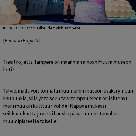
Kuva: Laura Vanzo. Oikeudet: Visit Tampere
[
Event 
in English
]
Tiesitkö, että Tampere on maailman ainoan Muumimuseon 
koti?
Talvilomalla voit törmätä muumeihin museon lisäksi ympäri 
kaupunkia, sillä yhteiseen talvitempaukseen on lähtenyt 
moni muukin kulttuurikohde! Nappaa mukaasi 
seikkailukartta ja vietä hauska päivä suunnistamalla 
muumipisteeltä toiselle.