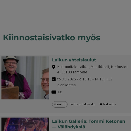
Kiinnostaisivatko myös
Laikun yhteislaulut
Kulttuuritalo Laikku, Musiikkisali, Keskustori
4, 33100 Tampere
to 3.9.2026 klo 13:15 - 14:15 | +13
ajankohtaa
0€
Konsertit
kulttuuritalolaikku
Maksuton
Laikun Galleria: Tommi Ketonen
— Välähdyksiä