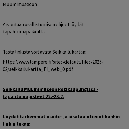
Muumimuseoon.
Arvontaan osallistumisen ohjeet löydät 
tapahtumapaikoilta.
Tästä linkistä voit avata Seikkailukartan:
https://www.tampere.fi/sites/default/files/2025-
02/seikkailukartta_FI_web_0.pdf
Seikkailu Muumimuseon kotikaupungissa -
tapahtumapisteet 22.-23.2.
Löydät tarkemmat osoite- ja aikataulutiedot kunkin 
linkin takaa: