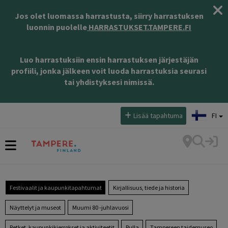
Jos olet luomassa harrastusta, siirry harrastuksen
luonnin puolelle
HARRASTUKSET.TAMPERE.FI
Luo harrastuksiin ensin harrastuksen järjestäjän
profiili, jonka jälkeen voit luoda harrastuksia seurasi
tai yhdistyksesi nimissä.
Valitse kieli:
Lisää tapahtuma
FI
Festivaalit ja kaupunkitapahtumat
Kirjallisuus, tiede ja historia
Näyttelyt ja museot
Muumi 80 -juhlavuosi
Retket, kaupunkikierrokset ja aktiviteetit
Rulla
Tampereen taidemuseo