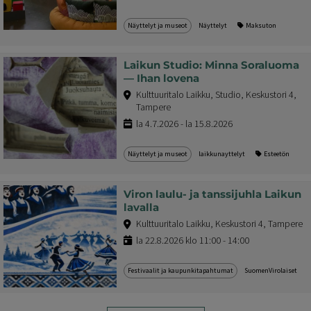
Näyttelyt ja museot
Näyttelyt
Maksuton
Laikun Studio: Minna Soraluoma
— Ihan lovena
Kulttuuritalo Laikku, Studio, Keskustori 4,
Tampere
la 4.7.2026 - la 15.8.2026
Näyttelyt ja museot
laikkunayttelyt
Esteetön
Viron laulu- ja tanssijuhla Laikun
lavalla
Kulttuuritalo Laikku, Keskustori 4, Tampere
la 22.8.2026 klo 11:00 - 14:00
Festivaalit ja kaupunkitapahtumat
SuomenVirolaiset