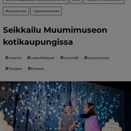
Muumimuseo
Tapahtumavinkit
Seikkailu Muumimuseon
kotikaupungissa
moomin
LastenPirkkaset
muumi80
muumimuseo
Tampere
Esteetön