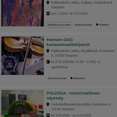
Kulttuuritalo Laikku, Galleria, Keskustori 4,
Tampere
la 4.7.2026 - la 15.8.2026
Näyttelyt ja museot
laikkunayttelyt
Esteetön
Mansen OAS:
kansanmusiikkijamit
Kulttuuritalo Laikku, Musiikkisali, Keskustori
4, 33100 Tampere
to 27.8.2026 klo 15:00 - 17:00 | +3
ajankohtaa
Kansanmusiikki
Maksuton
PIILOSSA - toiminnallinen
näyttely
Lastenkulttuurikeskus Rulla, Keskustori 4,
33100 Tampere
ke 19.8.2026 - su 4.10.2026