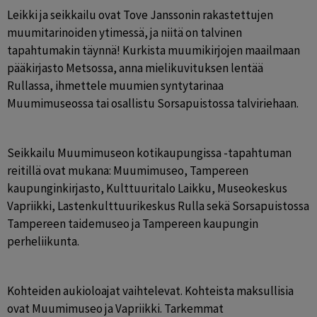
Leikki ja seikkailu ovat Tove Janssonin rakastettujen 
muumitarinoiden ytimessä, ja niitä on talvinen 
tapahtumakin täynnä! Kurkista muumikirjojen maailmaan 
pääkirjasto Metsossa, anna mielikuvituksen lentää 
Rullassa, ihmettele muumien syntytarinaa 
Muumimuseossa tai osallistu Sorsapuistossa talviriehaan.
Seikkailu Muumimuseon kotikaupungissa -tapahtuman 
reitillä ovat mukana: Muumimuseo, Tampereen 
kaupunginkirjasto, Kulttuuritalo Laikku, Museokeskus 
Vapriikki, Lastenkulttuurikeskus Rulla sekä Sorsapuistossa 
Tampereen taidemuseo ja Tampereen kaupungin 
perheliikunta.
Kohteiden aukioloajat vaihtelevat. Kohteista maksullisia 
ovat Muumimuseo ja Vapriikki. Tarkemmat 