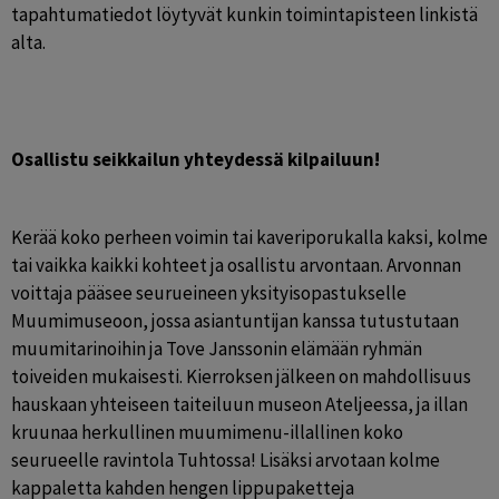
tapahtumatiedot löytyvät kunkin toimintapisteen linkistä 
alta.
Osallistu seikkailun yhteydessä kilpailuun! 
Kerää koko perheen voimin tai kaveriporukalla kaksi, kolme 
tai vaikka kaikki kohteet ja osallistu arvontaan. Arvonnan 
voittaja pääsee seurueineen yksityisopastukselle 
Muumimuseoon, jossa asiantuntijan kanssa tutustutaan 
muumitarinoihin ja Tove Janssonin elämään ryhmän 
toiveiden mukaisesti. Kierroksen jälkeen on mahdollisuus 
hauskaan yhteiseen taiteiluun museon Ateljeessa, ja illan 
kruunaa herkullinen muumimenu-illallinen koko 
seurueelle ravintola Tuhtossa! Lisäksi arvotaan kolme 
kappaletta kahden hengen lippupaketteja 