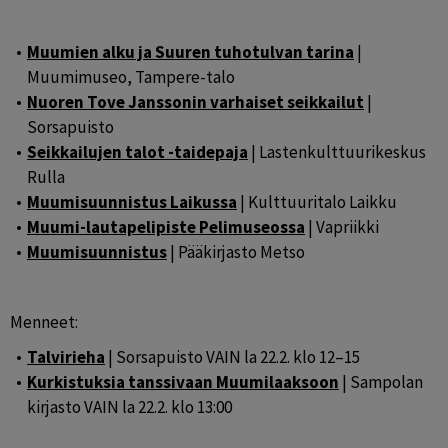
Muumien alku ja Suuren tuhotulvan tarina
 | 
Muumimuseo, Tampere-talo
Nuoren Tove Janssonin varhaiset seikkailut
 | 
Sorsapuisto
Seikkailujen talot -taidepaja
 | Lastenkulttuurikeskus 
Rulla
Muumisuunnistus Laikussa
 | Kulttuuritalo Laikku
Muumi-lautapelipiste Pelimuseossa
 | Vapriikki
Muumisuunnistus
 | Pääkirjasto Metso
Menneet: 
Talvirieha
 | Sorsapuisto VAIN la 22.2. klo 12–15
Kurkistuksia tanssivaan Muumilaaksoon
 | Sampolan 
kirjasto VAIN la 22.2. klo 13:00