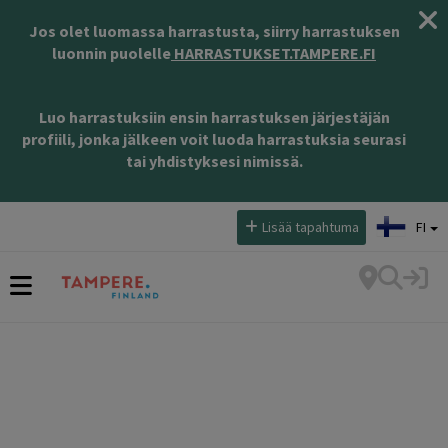
Jos olet luomassa harrastusta, siirry harrastuksen
luonnin puolelle
HARRASTUKSET.TAMPERE.FI
Luo harrastuksiin ensin harrastuksen järjestäjän
profiili, jonka jälkeen voit luoda harrastuksia seurasi
tai yhdistyksesi nimissä.
Valitse kieli:
Lisää tapahtuma
FI