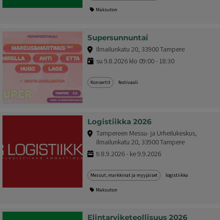
Maksuton
Supersunnuntai
Ilmailunkatu 20, 33900 Tampere
su 9.8.2026 klo 09:00 - 18:30
Konsertit
festivaali
Logistiikka 2026
Tampereen Messu- ja Urheilukeskus,
Ilmailunkatu 20, 33900 Tampere
ti 8.9.2026 - ke 9.9.2026
Messut, markkinat ja myyjäiset
logistiikka
Maksuton
Elintarviketeollisuus 2026