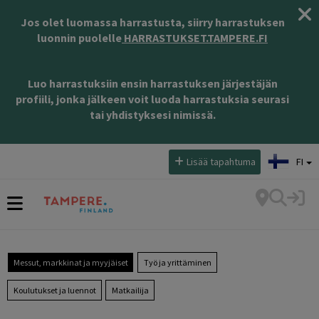
Jos olet luomassa harrastusta, siirry harrastuksen
luonnin puolelle
HARRASTUKSET.TAMPERE.FI
Luo harrastuksiin ensin harrastuksen järjestäjän
profiili, jonka jälkeen voit luoda harrastuksia seurasi
tai yhdistyksesi nimissä.
Valitse kieli:
Lisää tapahtuma
FI
Messut, markkinat ja myyjäiset
Työ ja yrittäminen
Koulutukset ja luennot
Matkailija