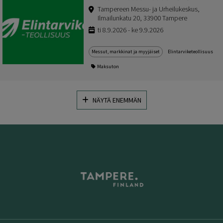
Tampereen Messu- ja Urheilukeskus,
Ilmailunkatu 20, 33900 Tampere
ti 8.9.2026 - ke 9.9.2026
Messut, markkinat ja myyjäiset
Elintarviketeollisuus
Maksuton
NÄYTÄ ENEMMÄN