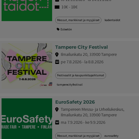
10€ - 18€
Messut, markkinat ja myyjäiset
kadentaidot
Esteetön
Tampere City Festival
Ilmailunkatu 20, 33900 Tampere
pe 7.8.2026 - la 8.8.2026
Festivaalit ja kaupunkitapahtumat
tamperecityfestival
EuroSafety 2026
Tampereen Messu- ja Urheilukeskus,
Ilmailunkatu 20, 33900 Tampere
ma 7.9.2026 - ke 9.9.2026
Messut, markkinat ja myyjäiset
eurosafety