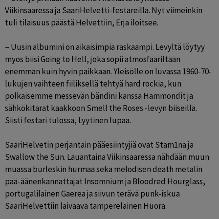
Viikinsaaressa ja SaariHelvetti-festareilla. Nyt viimeinkin 
tuli tilaisuus päästä Helvettiin, Erja iloitsee.

– Uusin albumini on aikaisimpia raskaampi. Levyltä löytyy 
myös biisi Going to Hell, joka sopii atmosfääriltään 
enemmän kuin hyvin paikkaan. Yleisölle on luvassa 1960-70-
lukujen vaihteen fiiliksellä tehtyä hard rockia, kun 
polkaisemme messevän bändini kanssa Hammondit ja 
sähkökitarat kaakkoon Smell the Roses -levyn biiseillä. 
Siisti festari tulossa, Lyytinen lupaa.

SaariHelvetin perjantain pääesiintyjiä ovat Stam1na ja 
Swallow the Sun. Lauantaina Viikinsaaressa nähdään muun 
muassa burleskin hurmaa sekä melodisen death metalin 
pää-äänenkannattajat Insomnium ja Bloodred Hourglass, 
portugalilainen Gaerea ja siivun terävä punk-iskua 
SaariHelvettiin laivaava tamperelainen Huora.
