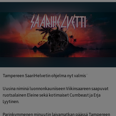
Tampereen SaariHelvetin ohjelma nyt valmis¨

Uusina niminä luonnonkauniiseen Viikinsaareen saapuvat 
ruotsalainen Eleine sekä kotimaiset Cumbeast ja Erja 
Lyytinen.

Parinkymmenen minuutin laivamatkan päässä Tampereen 