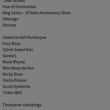
...And Oceans

Fear of Domination

King Satan – 10 Years Anniversary Show

Shereign

Khroma

Sweet as Hell Burlesque:

Foxy Roux

Sylvie Sweet Kiss

Sereia’s

Rosie Rhyme

Miss Woop de Doo

Rocky Rose

Stella Polaire

Suzie Dynamite

Tinker Bell

Thrasherie-tietobingo
