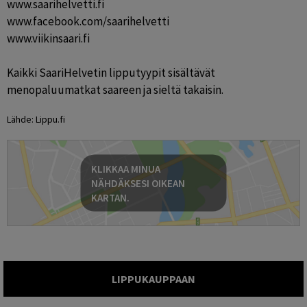
www.saarihelvetti.fi

www.facebook.com/saarihelvetti

www.viikinsaari.fi

Kaikki SaariHelvetin lipputyypit sisältävät 
menopaluumatkat saareen ja sieltä takaisin.
Lähde: Lippu.fi
KLIKKAA MINUA
NÄHDÄKSESI OIKEAN
KARTAN.
LIPPUKAUPPAAN