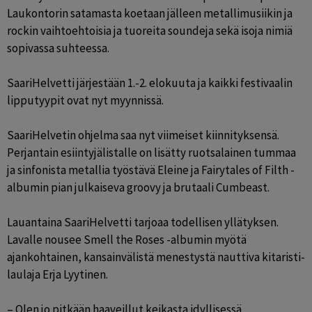
Laukontorin satamasta koetaan jälleen metallimusiikin ja 
rockin vaihtoehtoisia ja tuoreita soundeja sekä isoja nimiä 
sopivassa suhteessa.

SaariHelvetti järjestään 1.-2. elokuuta ja kaikki festivaalin 
lipputyypit ovat nyt myynnissä.

SaariHelvetin ohjelma saa nyt viimeiset kiinnityksensä. 
Perjantain esiintyjälistalle on lisätty ruotsalainen tummaa 
ja sinfonista metallia työstävä Eleine ja Fairytales of Filth -
albumin pian julkaiseva groovy ja brutaali Cumbeast.

Lauantaina SaariHelvetti tarjoaa todellisen yllätyksen. 
Lavalle nousee Smell the Roses -albumin myötä 
ajankohtainen, kansainvälistä menestystä nauttiva kitaristi-
laulaja Erja Lyytinen.   

– Olen jo pitkään haaveillut keikasta idyllisessä 