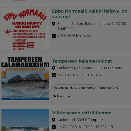
Eppu Normaali: Kaikki häipyy, on
vain nyt
Ratinan stadion, Ratinan rantatie 1, 33100
TAMPERE
la 8.8.2026 klo 14:00
Tampereen kalamarkkinat
Laukontori, Laukontori, 33200 Tampere
to 1.10.2026 - la 3.10.2026
Messut, markkinat ja myyjäiset
TampereenPäivä
Maksuton
Viikinsaaren reittiliikenne
Laukontori, 33200 Tampere
pe 7.8.2026 klo 07:00 - 19:30 | +19