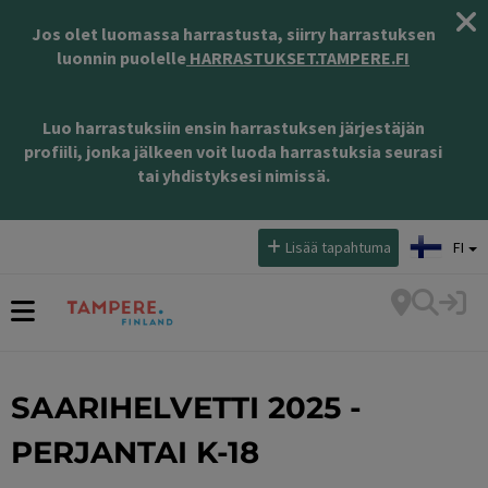
Jos olet luomassa harrastusta, siirry harrastuksen
luonnin puolelle
HARRASTUKSET.TAMPERE.FI
Luo harrastuksiin ensin harrastuksen järjestäjän
profiili, jonka jälkeen voit luoda harrastuksia seurasi
tai yhdistyksesi nimissä.
Valitse kieli:
Lisää tapahtuma
FI
SAARIHELVETTI 2025 -
PERJANTAI K-18