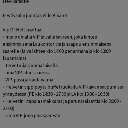
Hevikaraoke

Festivaalin juontaa Ville Kinaret

Vip Of Hell sisältää:

- meno omalla VIP laivalla saareen, joka lähtee 
ensimmäisenä Laukontorilta ja saapuu ensimmäisenä 
saarelle (laiva lähtee klo 14:00 perjantaina ja klo 13:00 
lauantaina)

- tervetuliaisjuoma laivalla

- oma VIP-alue saaressa

- VIP-passi ja kaulanauha

- Helvetin vippipöytä buffetruokailu VIP-laivan saapumisen 
yhteydessä (PE klo 14:30 - 17:30 ja LA klo 13:30 - 16:30)

- Helvetin iltapala (makkaraa ja perunasalaattia klo 20:00 - 
22:00)

- Oma VIP-jono pois saaresta
