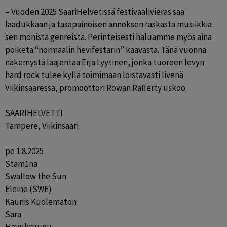
– Vuoden 2025 SaariHelvetissä festivaalivieras saa 
laadukkaan ja tasapainoisen annoksen raskasta musiikkia 
sen monista genreistä. Perinteisesti haluamme myös aina 
poiketa “normaalin hevifestarin” kaavasta. Tänä vuonna 
näkemystä laajentaa Erja Lyytinen, jonka tuoreen levyn 
hard rock tulee kyllä toimimaan loistavasti livenä 
Viikinsaaressa, promoottori Rowan Rafferty uskoo.

SAARIHELVETTI

Tampere, Viikinsaari

pe 1.8.2025

Stam1na

Swallow the Sun

Eleine (SWE)

Kaunis Kuolematon

Sara
