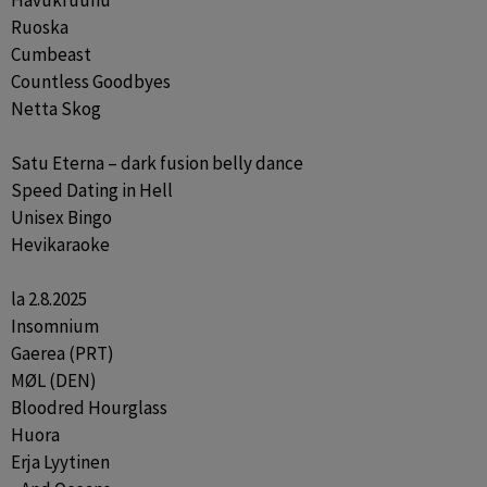
Havukruunu

Ruoska

Cumbeast

Countless Goodbyes

Netta Skog

Satu Eterna – dark fusion belly dance

Speed Dating in Hell

Unisex Bingo

Hevikaraoke

la 2.8.2025

Insomnium

Gaerea (PRT)

MØL (DEN)

Bloodred Hourglass

Huora

Erja Lyytinen
