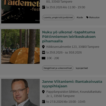
80, 33560 Tampere
la 29.8.2026 klo 11:00 - 19:00
Luonto, ympäristö ja eläimet
#taide
Maksuton
Nuku yö ulkona! -tapahtuma
Pättinniemen leirikeskuksen
pihamaalla
Kiikkisensalmentie 123, 33680 Tampere
la 29.8.2026 - su 30.8.2026
10€ - 20€
Hengelliset ja uskonnolliset
lapsiperheet
Janne Viitaniemi: Rantakoivusta
syyspihlajaan
Pappilanpuiston lähitori, Kourutaltankatu
2c 1, 33560 Tampere
to 27.8.2026 klo 10:00 - 10:45