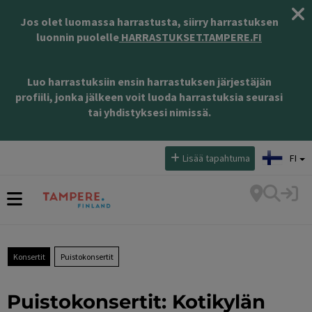
Jos olet luomassa harrastusta, siirry harrastuksen
luonnin puolelle
HARRASTUKSET.TAMPERE.FI
Luo harrastuksiin ensin harrastuksen järjestäjän
profiili, jonka jälkeen voit luoda harrastuksia seurasi
tai yhdistyksesi nimissä.
Valitse kieli:
Lisää tapahtuma
FI
Konsertit
Puistokonsertit
Puistokonsertit: Kotikylän