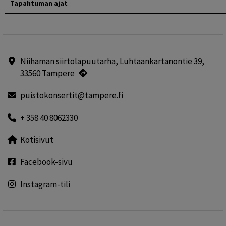
Tapahtuman ajat
Niihaman siirtolapuutarha, Luhtaankartanontie 39,
33560 Tampere
puistokonsertit@tampere.fi
+ 358 40 8062330
Kotisivut
Facebook-sivu
Instagram-tili