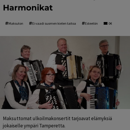
Harmonikat
Maksuton
Ei vaadi suomen kielen taitoa
Esteetön
0€
Maksuttomat ulkoilmakonsertit tarjoavat elämyksiä 
jokaiselle ympäri Tamperetta.