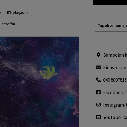
o
trekirjasto
Esteetön
Tapahtuman aj
Sampolan ki
kirjasto.s
040 8007815
Facebook-s
Instagram-t
Youtube-ka