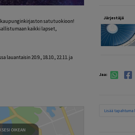
Järjestäjä
aupunginkirjaston satutuokioon! 
allistumaan kaikki lapset, 
lauantaisin 20.9., 18.10., 22.11. ja 
Jaa:
Lisää tapahtuma k
SESI OIKEAN