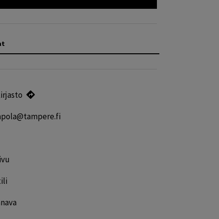
at
rjasto
ampola@tampere.fi
ivu
ili
nava