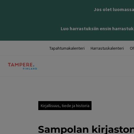
Jos olet luomassa 
Luo harrastuksiin ensin harrastuks
Tapahtumakalenteri
Harrastuskalenteri
Oh
Kirjallisuus, tiede ja historia
Sampolan kirjasto