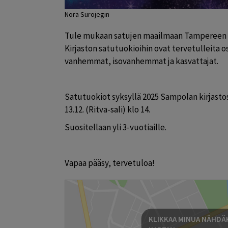
Nora Surojegin
Tule mukaan satujen maailmaan Tampereen k
Kirjaston satutuokioihin ovat tervetulleita os
vanhemmat, isovanhemmat ja kasvattajat.
Satutuokiot syksyllä 2025 Sampolan kirjastossa 
13.12. (Ritva-sali) klo 14.
Suositellaan yli 3-vuotiaille.
Vapaa pääsy, tervetuloa!
KLIKKAA MINUA NÄHDÄK