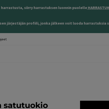
harrastusta, siirry harrastuksen luonnin puolelle
HARRASTUKS
en järjestäjän profiili, jonka jälkeen voit luoda harrastuksia s
jeet
n satutuokio