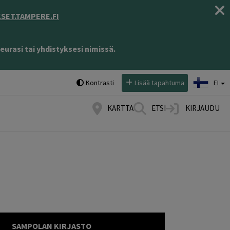
ET.TAMPERE.FI
eurasi tai yhdistyksesi nimissä.
Valitse kieli:
Kontrasti
Lisää tapahtuma
FI
KARTTA
ETSI
KIRJAUDU
SAMPOLAN KIRJASTO