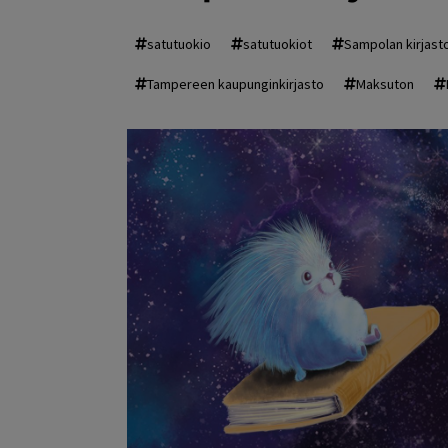
satutuokio
satutuokiot
Sampolan kirjast
Tampereen kaupunginkirjasto
Maksuton