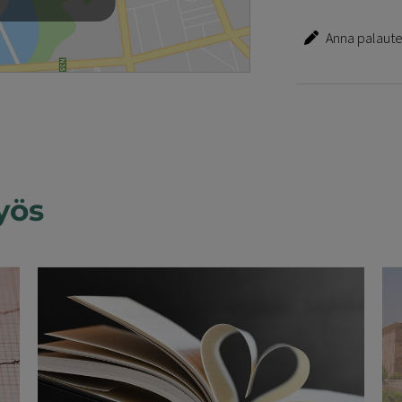
Anna palautet
yös