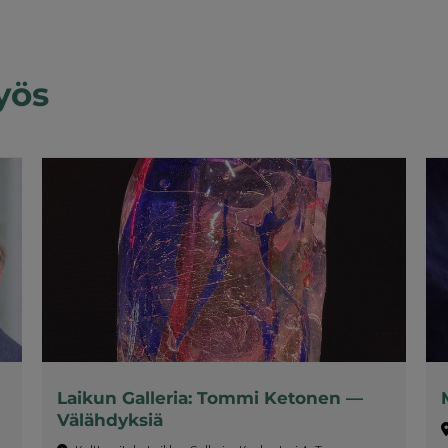
yös
Laikun Galleria: Tommi Ketonen —
Välähdyksiä