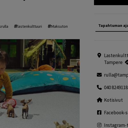
Tapahtuman aj
rulla
lastenkulttuuri
Maksuton
Lastenkultt
Tampere
rulla@tamp
040 8249118
Kotisivut
Facebook-s
Instagram-t