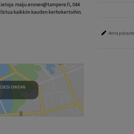
ietoja: maiju.eronen@tampere.fi, 044 
llistua kaikkiin kauden kerhokertoihin.
Anna palautet
SESI OIKEAN