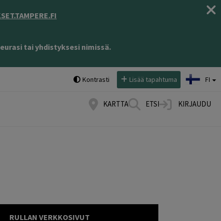
ET.TAMPERE.FI
eurasi tai yhdistyksesi nimissä.
Valitse kieli:
Kontrasti
Lisää tapahtuma
FI
KARTTA
ETSI
KIRJAUDU
RULLAN VERKKOSIVUT