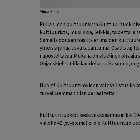
Aliisa Piirla
Rullan monikulttuurisissa Kulttuurituokioiss
kulttuurista, musiikkia, leikkiä, taidetta ja ta
Samalla opitaan toisilta eri maiden kulttuurei
yhteisiä juhlia sekä tapahtumia. Osallistujille
naposteltavaa. Mukana omakielinen ohjaaja se
Ohjauskielet tällä kaudella: selkosuomi, engl
Huom! Kulttuurituokioon voi osallistua kok
turvallisemman tilan periaatteita.
Kulttuurituokiot keskiviikkoaamuisin klo 10-1
Viikolla 42 (syysloma) ei ole Kulttuurituokiot