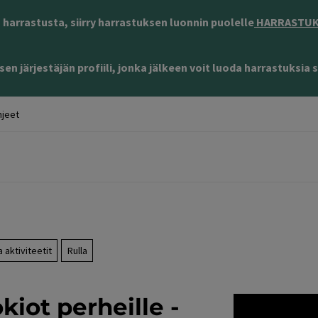
harrastusta, siirry harrastuksen luonnin puolelle
HARRASTUKS
en järjestäjän profiili, jonka jälkeen voit luoda harrastuksia s
jeet
 aktiviteetit
Rulla
kiot perheille -