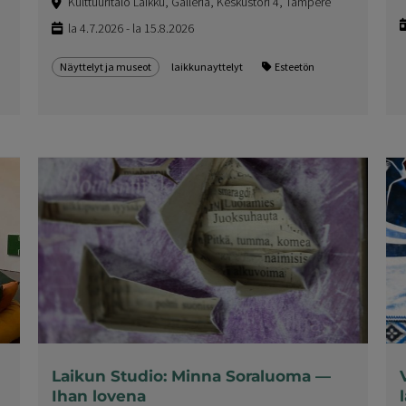
Kulttuuritalo Laikku, Galleria, Keskustori 4, Tampere
la 4.7.2026 - la 15.8.2026
Näyttelyt ja museot
laikkunayttelyt
Esteetön
Laikun Studio: Minna Soraluoma —
Ihan lovena