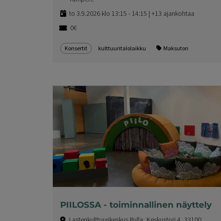
to 3.9.2026 klo 13:15 - 14:15 | +13 ajankohtaa
0€
Konsertit
kulttuuritalolaikku
Maksuton
PIILOSSA - toiminnallinen näyttely
Lastenkulttuurikeskus Rulla, Keskustori 4, 33100