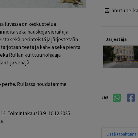
Youtube-ka
a luvassa on keskustelua 
rinoita sekä hauskoja vierailuja. 
sta sekä perinteistä ja järjestetään 
Järjestäjä
 tarjotaan teetä ja kahvia sekä pientä 
kä Rullan kulttuuriohjaaja. 
anti ja venäjä.
o perhe. Rullassa noudatamme 
Jaa:
2. Toimintakausi 3.9.-10.12.2025 
a.
Lisää tapahtuma k