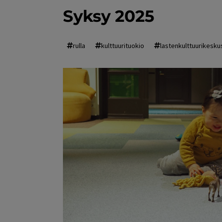
Syksy 2025
rulla
kulttuurituokio
lastenkulttuurikeskus