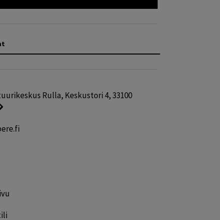
at
uurikeskus Rulla, Keskustori 4, 33100
ere.fi
ivu
ili