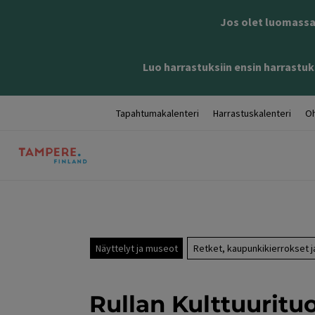
Jos olet luomassa 
Luo harrastuksiin ensin harrastuks
Tapahtumakalenteri
Harrastuskalenteri
Oh
Näyttelyt ja museot
Retket, kaupunkikierrokset ja
Rullan Kulttuurituo