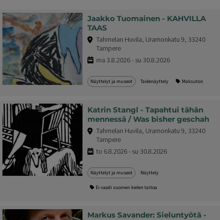
Jaakko Tuomainen - KAHVILLA
TAAS
Tahmelan Huvila, Uramonkatu 9, 33240
Tampere
ma 3.8.2026 - su 30.8.2026
Näyttelyt ja museot
Taidenäyttely
Maksuton
Katrin Stangl - Tapahtui tähän
mennessä / Was bisher geschah
Tahmelan Huvila, Uramonkatu 9, 33240
Tampere
to 6.8.2026 - su 30.8.2026
Näyttelyt ja museot
Näyttely
Ei vaadi suomen kielen taitoa
Markus Savander: Sieluntyötä -