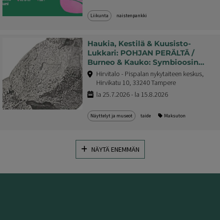
Liikunta
naistenpankki
Haukia, Kestilä & Kuusisto-
Lukkari: POHJAN PERÄLTÄ /
Burneo & Kauko: Symbioosin
mysteerit
Hirvitalo - Pispalan nykytaiteen keskus,
Hirvikatu 10, 33240 Tampere
la 25.7.2026 - la 15.8.2026
Näyttelyt ja museot
taide
Maksuton
NÄYTÄ ENEMMÄN