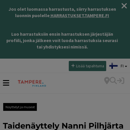
Jos olet luomassa harrastusta, siirry harrastuksen
luonnin puolelle
HARRASTUKSET.TAMPERE.FI
Luo harrastuksiin ensin harrastuksen järjestäjän
profiili, jonka jälkeen voit luoda harrastuksia seurasi
tai yhdistyksesi nimissä.
Valitse kieli:
Lisää tapahtuma
FI
Näyttelyt ja museot
Taidenäyttely Nanni Pilhjärta