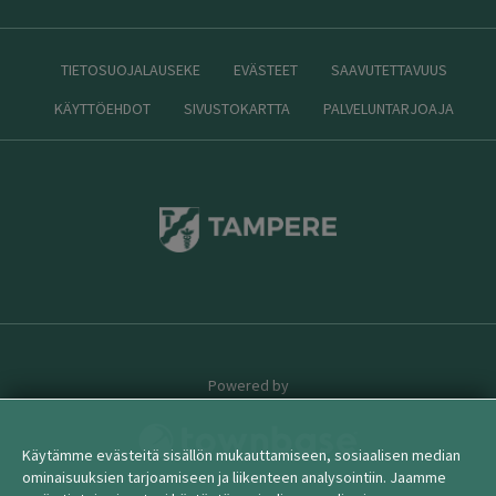
TIETOSUOJALAUSEKE
EVÄSTEET
SAAVUTETTAVUUS
KÄYTTÖEHDOT
SIVUSTOKARTTA
PALVELUNTARJOAJA
Powered by
Käytämme evästeitä sisällön mukauttamiseen, sosiaalisen median
ominaisuuksien tarjoamiseen ja liikenteen analysointiin. Jaamme