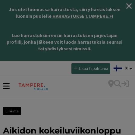
Jos olet luomassa harrastusta, siirry harrastuksen
luonnin puolelle
HARRASTUKSET.TAMPERE.FI
Luo harrastuksiin ensin harrastuksen järjestäjän
profiili, jonka jälkeen voit luoda harrastuksia seurasi
tai yhdistyksesi nimissä.
Valitse kieli:
Lisää tapahtuma
FI
Liikunta
Aikidon kokeiluviikonloppu