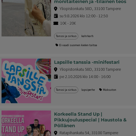
monitaiteinen ja -tilainen teos
Yliopistonkatu 58D, 33100 Tampere
su 9.8.2026 klo 12:00 - 12:50
10€ - 20€
Tanssi ja sirkus
kahrkarh
Ei vaadi suomen kielen taitoa
Lapsille tanssia -minifestari
Yliopistonkatu 58D, 33100 Tampere
pe 2.10.2026 klo 14:00 - 16:00
Tanssi ja sirkus
lapsiperhe
Maksuton
Korkeella Stand Up |
Pikkujouluspecial | Haustola &
Pöllänen
Ratapihankatu 54, 33100 Tampere