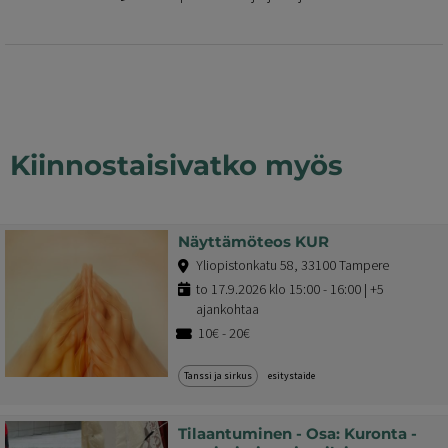
Kiinnostaisivatko myös
Näyttämöteos KUR
Yliopistonkatu 58, 33100 Tampere
to 17.9.2026 klo 15:00 - 16:00 | +5
ajankohtaa
10€ - 20€
Tanssi ja sirkus
esitystaide
Tilaantuminen - Osa: Kuronta -