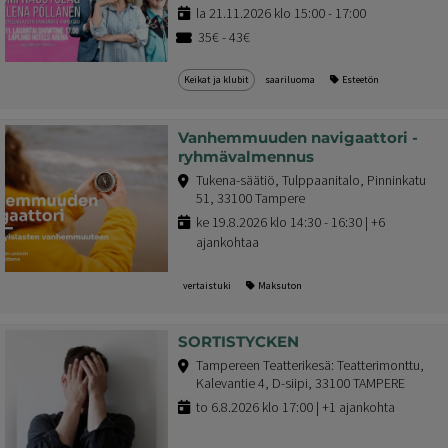
la 21.11.2026 klo 15:00 - 17:00
35€ - 43€
Keikat ja klubit
saariluoma
Esteetön
Vanhemmuuden navigaattori -
ryhmävalmennus
Tukena-säätiö, Tulppaanitalo, Pinninkatu
51, 33100 Tampere
ke 19.8.2026 klo 14:30 - 16:30 | +6
ajankohtaa
vertaistuki
Maksuton
SORTISTYCKEN
Tampereen Teatterikesä: Teatterimonttu,
Kalevantie 4, D-siipi, 33100 TAMPERE
to 6.8.2026 klo 17:00 | +1 ajankohta