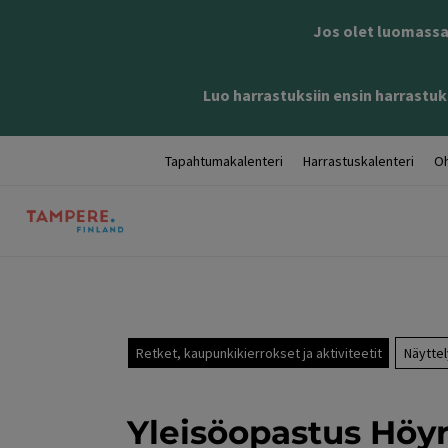
Jos olet luomassa 
Luo harrastuksiin ensin harrastuks
Tapahtumakalenteri
Harrastuskalenteri
Oh
Retket, kaupunkikierrokset ja aktiviteetit
Näyttel
Yleisöopastus Hö