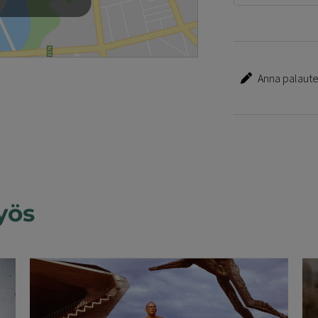
Anna palautet
yös