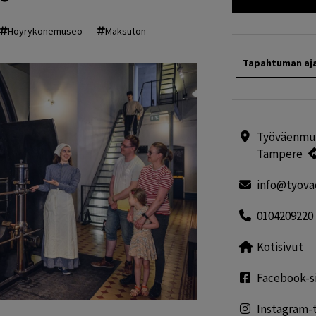
Höyrykonemuseo
Maksuton
Tapahtuman aj
Työväenmuse
Tampere
info@tyova
0104209220
Kotisivut
Facebook-s
Instagram-t