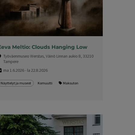
Eeva Meltio: Clouds Hanging Low
Työväenmuseo Werstas, Väinö Linnan aukio 8, 33210
Tampere
ma 1.6.2026 - la 22.8.2026
Näyttelyt ja museot
Komuutti
Maksuton