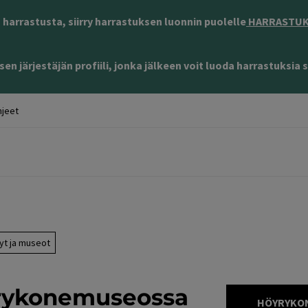
harrastusta, siirry harrastuksen luonnin puolelle
HARRASTUKS
en järjestäjän profiili, jonka jälkeen voit luoda harrastuksia s
jeet
yt ja museot
yrykonemuseossa
HÖYRYKON