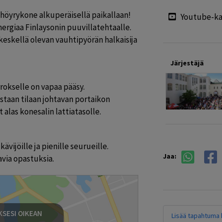
öyrykone alkuperäisellä paikallaan! 
Youtube-ka
ergiaa Finlaysonin puuvillatehtaalle. 
eskellä olevan vauhtipyörän halkaisija 
Järjestäjä
rokselle on vapaa pääsy. 
aan tilaan johtavan portaikon 
 alas konesalin lattiatasolle.
vijöille ja pienille seurueille. 
Jaa:
avia opastuksia.
SESI OIKEAN
Lisää tapahtuma k