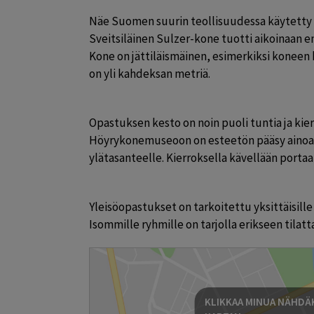
Näe Suomen suurin teollisuudessa käytetty h
Sveitsiläinen Sulzer-kone tuotti aikoinaan en
Kone on jättiläismäinen, esimerkiksi koneen k
on yli kahdeksan metriä.
Opastuksen kesto on noin puoli tuntia ja kier
Höyrykonemuseoon on esteetön pääsy ainoast
ylätasanteelle. Kierroksella kävellään portaat
Yleisöopastukset on tarkoitettu yksittäisille kä
Isommille ryhmille on tarjolla erikseen tilatt
KLIKKAA MINUA NÄHDÄK