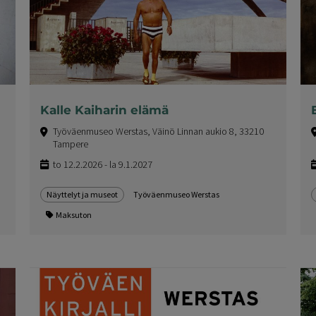
Kalle Kaiharin elämä
Työväenmuseo Werstas, Väinö Linnan aukio 8, 33210
Tampere
to 12.2.2026 - la 9.1.2027
Näyttelyt ja museot
Työväenmuseo Werstas
Maksuton