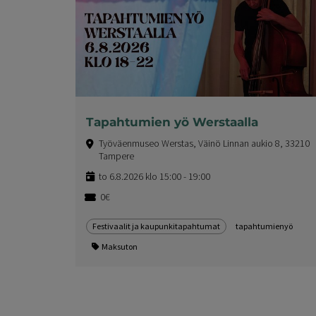
Tapahtumien yö Werstaalla
Työväenmuseo Werstas, Väinö Linnan aukio 8, 33210
Tampere
to 6.8.2026 klo 15:00 - 19:00
0€
Festivaalit ja kaupunkitapahtumat
tapahtumienyö
Maksuton