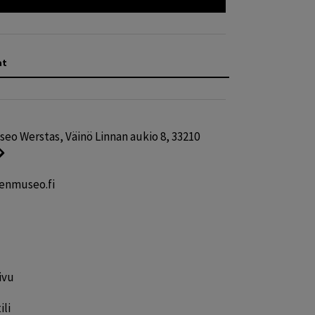
at
o Werstas, Väinö Linnan aukio 8, 33210
enmuseo.fi
ivu
ili