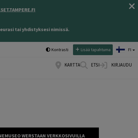
ET.TAMPERE.FI
eurasi tai yhdistyksesi nimissä.
Valitse kieli:
Kontrasti
Lisää tapahtuma
FI
KARTTA
ETSI
KIRJAUDU
EMUSEO WERSTAAN VERKKOSIVUILLA