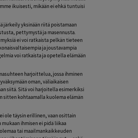
imme ikuisesti, mikään ei ehkä tuntuisi 
 järkeily yksinään riitä poistamaan 
tusta, pettymystä ja masennusta. 
myksiä ei voi ratkaista pelkän tieteen 
konaisvaltaisempia ja joustavampia 
elmia voi ratkaista ja opetella elämään 
masuhteen harjoittelua, jossa ihminen 
 hyväksymään oman, väliaikaisen 
siitä. Sitä voi harjoitella esimerkiksi 
 niin sitten kohtaamalla kuolema elämän 
ole täysin erillinen, vaan osittain 
 mukaan ihmisen ei pidä liikaa 
olemaa tai maailmankaikkeuden 