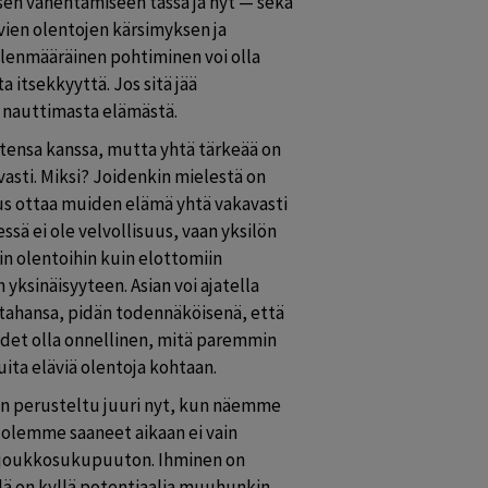
en vähentämiseen tässä ja nyt — sekä 
ien olentojen kärsimyksen ja 
nmääräinen pohtiminen voi olla 
a itsekkyyttä. Jos sitä jää 
 nauttimasta elämästä.
ensa kanssa, mutta yhtä tärkeää on 
ti. Miksi? Joidenkin mielestä on 
us ottaa muiden elämä yhtä vakavasti 
ä ei ole velvollisuus, vaan yksilön 
in olentoihin kuin elottomiin 
yksinäisyyteen. Asian voi ajatella 
 tahansa, pidän todennäköisenä, että 
det olla onnellinen, mitä paremmin 
ta eläviä olentoja kohtaan.
n perusteltu juuri nyt, kun näemme 
olemme saaneet aikaan ei vain 
joukkosukupuuton. Ihminen on 
llä on kyllä potentiaalia muuhunkin, 