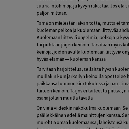
suuria intohimoja ja kyvyn rakastaa. Jos eläis
paljon miltään.
Tämä on mielestäni aivan totta, mutta ei tämä
kuolemanpelkoa ja kuolemaan liittyvää ahdis
Kuolemaan liittyviä ongelmia, pelkoja ja kysy
tai puhtaan järjen keinoin. Tarvitaan myös ko
keinoja, joiden avulla kuolemaan liittyviä ong
hyvää elämää — kuoleman kanssa.
Tarvitaan harjoittelua, sellaista hyvän kuole
muillakin kuin järkeilyn keinoilla opettelee
paikkansa luonnon kiertokulussa ja nauttimaan 
taiteen keinoin. Tai jos ei taiteesta piittaa,
osana jollain muulla tavalla.
On vielä viideskin näkökulma kuolemaan. Se ei 
päällekkäinen edellä mainittujen kanssa. Sen
murehtia omaa kuolemaansa, läheistensä ku