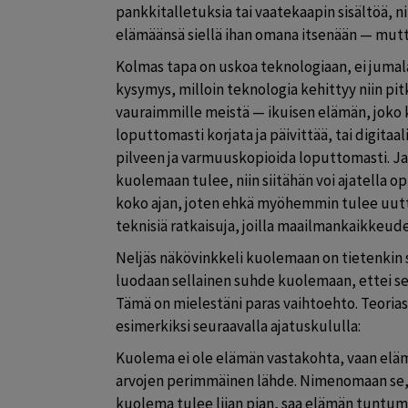
pankkitalletuksia tai vaatekaapin sisältöä, n
elämäänsä siellä ihan omana itsenään — mutta 
Kolmas tapa on uskoa teknologiaan, ei jumala
kysymys, milloin teknologia kehittyy niin pitk
vauraimmille meistä — ikuisen elämän, joko 
loputtomasti korjata ja päivittää, tai digitaal
pilveen ja varmuuskopioida loputtomasti. J
kuolemaan tulee, niin siitähän voi ajatella opt
koko ajan, joten ehkä myöhemmin tulee uutta,
teknisiä ratkaisuja, joilla maailmankaikkeud
Neljäs näkövinkkeli kuolemaan on tietenkin s
luodaan sellainen suhde kuolemaan, ettei se
Tämä on mielestäni paras vaihtoehto. Teoriass
esimerkiksi seuraavalla ajatuskululla:
Kuolema ei ole elämän vastakohta, vaan elämän
arvojen perimmäinen lähde. Nimenomaan se, ett
kuolema tulee liian pian, saa elämän tuntumaa