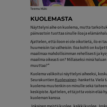
Teemu Mäki
KUOLEMASTA
Näyttelyni aihe on kuolema, mutta tarkoituks
päinvastoin tuottaa sinulle iloa ja elämänhal
Ajattelen, että iloon ei ole oikotietä, ilo ei 
huumeisiin tai valheisiin. Iloa kohti on kuljet
maailmaa mahdollisimman rehellisesti ja kysy
maailma oikeasti on? Millaiseksi minä haluan
muuttaa?”
Kuolema valikoitui näyttelyni aiheeksi, kosk
Seurakuntien 
Kuolevainen
 -
hanketta. Vielä t
kuolema muutenkin on minulle sekä taiteeni
keskipiste. Ajattelen, että jotta voisin elää 
kuoleman kanssa.
Jokainen meistä kuolee, kaikki kuolee. Josku