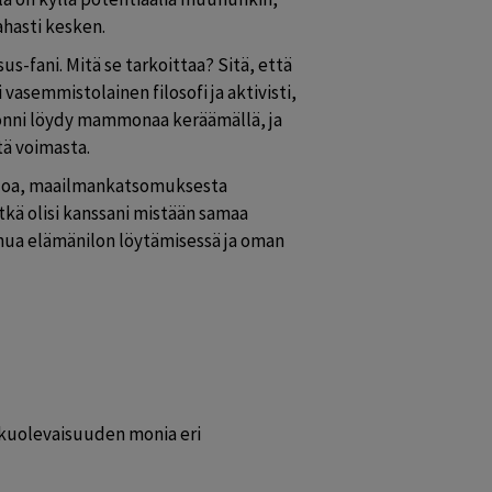
hasti kesken.
us-fani. Mitä se tarkoittaa? Sitä, että 
vasemmistolainen filosofi ja aktivisti, 
i onni löydy mammonaa keräämällä, ja 
ä voimasta.
 iloa, maailmankatsomuksesta 
tkä olisi kanssani mistään samaa 
sinua elämänilon löytämisessä ja oman 
kuolevaisuuden monia eri 