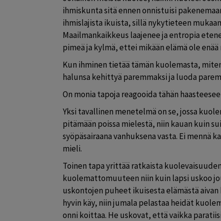
ihmiskunta sitä ennen onnistuisi pakenemaan
ihmislajista ikuista, sillä nykytieteen mukaa
Maailmankaikkeus laajenee ja entropia etenee
pimeä ja kylmä, ettei mikään elämä ole enää 
Kun ihminen tietää tämän kuolemasta, miten h
halunsa kehittyä paremmaksi ja luoda pare
On monia tapoja reagooida tähän haasteeseen,
Yksi tavallinen menetelmä on se, jossa kuol
pitämään poissa mielestä, niin kauan kuin sui
syöpäsairaana vanhuksena vasta. Ei mennä kave
mieli.
Toinen tapa yrittää ratkaista kuolevaisuuden
kuolemattomuuteen niin kuin lapsi uskoo jo
uskontojen puheet ikuisesta elämästä aivan kir
hyvin käy, niin jumala pelastaa heidät kuolemal
onni koittaa. He uskovat, että vaikka paratiis