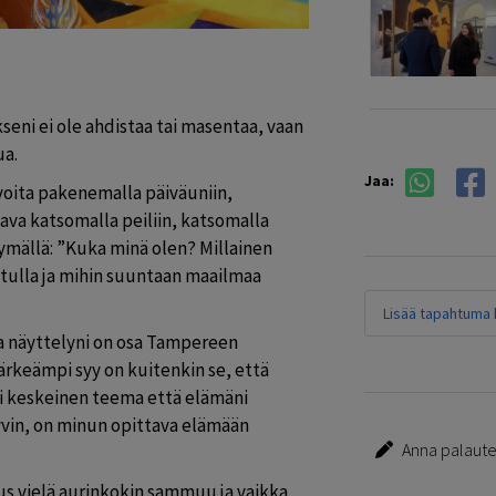
eni ei ole ahdistaa tai masentaa, vaan 
ua.
Jaa:
tavoita pakenemalla päiväuniin, 
tava katsomalla peiliin, katsomalla 
mällä: ”Kuka minä olen? Millainen 
 tulla ja mihin suuntaan maailmaa 
Lisää tapahtuma k
a näyttelyni on osa Tampereen 
ärkeämpi syy on kuitenkin se, että 
 keskeinen teema että elämäni 
hyvin, on minun opittava elämään 
Anna palautet
s vielä aurinkokin sammuu ja vaikka 