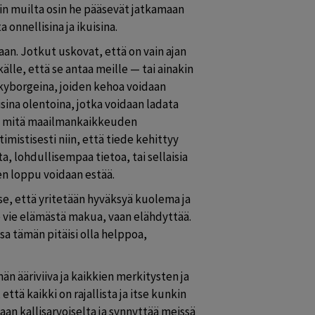
iin muilta osin he pääsevät jatkamaan 
onnellisina ja ikuisina.
an. Jotkut uskovat, että on vain ajan 
älle, että se antaa meille — tai ainakin 
kyborgeina, joiden kehoa voidaan 
isina olentoina, jotka voidaan ladata 
a mitä maailmankaikkeuden 
imistisesti niin, että tiede kehittyy 
 lohdullisempaa tietoa, tai sellaisia 
en loppu voidaan estää.
e, että yritetään hyväksyä kuolema ja 
 vie elämästä makua, vaan elähdyttää. 
a tämän pitäisi olla helppoa, 
 ääriviiva ja kaikkien merkitysten ja 
ä kaikki on rajallista ja itse kunkin 
n kallisarvoiselta ja synnyttää meissä 