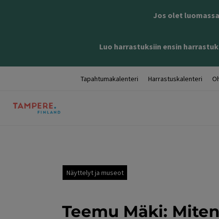
Jos olet luomassa 
Luo harrastuksiin ensin harrastuks
Tapahtumakalenteri
Harrastuskalenteri
Oh
Näyttelyt ja museot
Teemu Mäki: Miten