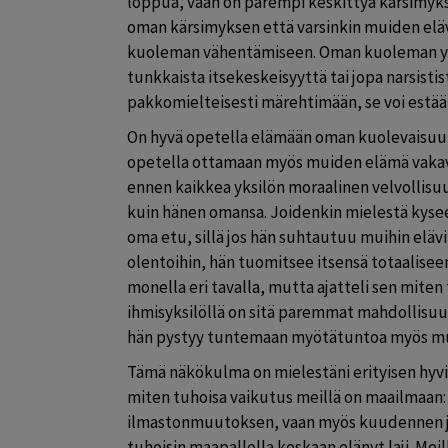
loppua, vaan on parempi keskittyä kärsimyks
oman kärsimyksen että varsinkin muiden eläv
kuoleman vähentämiseen. Oman kuoleman yle
tunkkaista itsekeskeisyyttä tai jopa narsistist
pakkomielteisesti märehtimään, se voi estää
On hyvä opetella elämään oman kuolevaisuut
opetella ottamaan myös muiden elämä vakavas
ennen kaikkea yksilön moraalinen velvollisu
kuin hänen omansa. Joidenkin mielestä kyseess
oma etu, sillä jos hän suhtautuu muihin elävi
olentoihin, hän tuomitsee itsensä totaaliseen 
monella eri tavalla, mutta ajatteli sen miten
ihmisyksilöllä on sitä paremmat mahdollisuu
hän pystyy tuntemaan myötätuntoa myös mui
Tämä näkökulma on mielestäni erityisen hyvi
miten tuhoisa vaikutus meillä on maailmaan: 
ilmastonmuutoksen, vaan myös kuudennen 
tuhoisin maapallolla koskaan elänyt laji. Mei