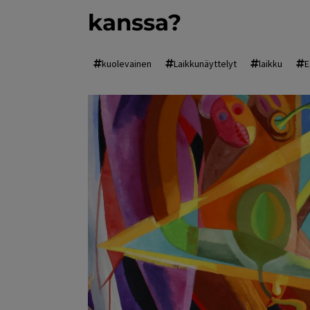
kanssa?
kuolevainen
Laikkunäyttelyt
laikku
E