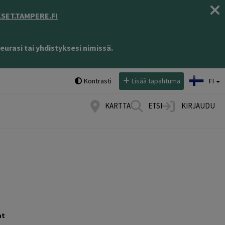
ET.TAMPERE.FI
eurasi tai yhdistyksesi nimissä.
Valitse kieli:
Kontrasti
Lisää tapahtuma
FI
KARTTA
ETSI
KIRJAUDU
at