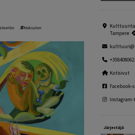
Kulttuurital
steetön
Maksuton
Tampere
kulttuuri@
+358408062
Kotisivut
Facebook-s
Instagram-t
Järjestäjä