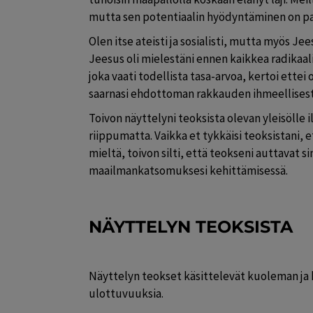
mutta sen potentiaalin hyödyntäminen on pa
Olen itse ateisti ja sosialisti, mutta myös Jees
Jeesus oli mielestäni ennen kaikkea radikaali 
joka vaati todellista tasa-arvoa, kertoi ette
saarnasi ehdottoman rakkauden ihmeellisest
Toivon näyttelyni teoksista olevan yleisölle
riippumatta. Vaikka et tykkäisi teoksistani, e
mieltä, toivon silti, että teokseni auttavat 
maailmankatsomuksesi kehittämisessä.
NÄYTTELYN TEOKSISTA
Näyttelyn teokset käsittelevät kuoleman ja 
ulottuvuuksia.