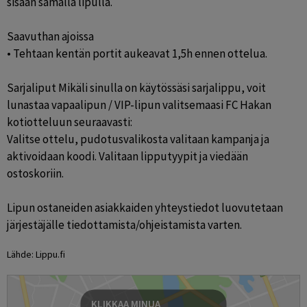
sisään samalla lipulla.

Saavuthan ajoissa

• Tehtaan kentän portit aukeavat 1,5h ennen ottelua.

Sarjaliput Mikäli sinulla on käytössäsi sarjalippu, voit 
lunastaa vapaalipun / VIP-lipun valitsemaasi FC Hakan 
kotiotteluun seuraavasti:

Valitse ottelu, pudotusvalikosta valitaan kampanja ja 
aktivoidaan koodi. Valitaan lipputyypit ja viedään 
ostoskoriin.

Lipun ostaneiden asiakkaiden yhteystiedot luovutetaan 
järjestäjälle tiedottamista/ohjeistamista varten.
Lähde: Lippu.fi
KLIKKAA MINUA