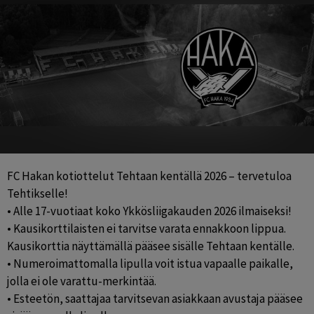
FC Hakan kotiottelut Tehtaan kentällä 2026 – tervetuloa 
Tehtikselle!

• Alle 17-vuotiaat koko Ykkösliigakauden 2026 ilmaiseksi!

• Kausikorttilaisten ei tarvitse varata ennakkoon lippua. 
Kausikorttia näyttämällä pääsee sisälle Tehtaan kentälle.

• Numeroimattomalla lipulla voit istua vapaalle paikalle, 
jolla ei ole varattu-merkintää.

• Esteetön, saattajaa tarvitsevan asiakkaan avustaja pääsee 