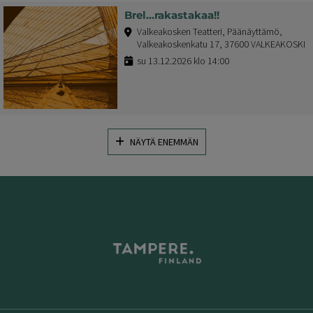
Brel...rakastakaa!!
Valkeakosken Teatteri, Päänäyttämö,
Valkeakoskenkatu 17, 37600 VALKEAKOSKI
su 13.12.2026 klo 14:00
NÄYTÄ ENEMMÄN