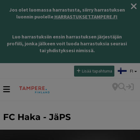
Jos olet luomassa harrastusta, siirry harrastuksen
luonnin puolelle
HARRASTUKSET.TAMPERE.FI
Luo harrastuksiin ensin harrastuksen järjestäjän
profiili, jonka jälkeen voit luoda harrastuksia seurasi
tai yhdistyksesi nimissä.
Valitse kieli:
Lisää tapahtuma
FI
FC Haka - JäPS