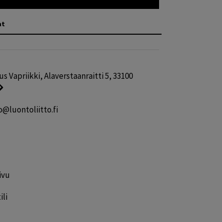
at
 Vapriikki, Alaverstaanraitti 5, 33100
o@luontoliitto.fi
ivu
ili