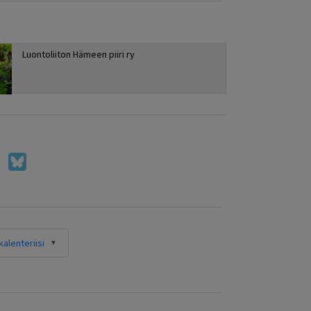
Luontoliiton Hämeen piiri ry
alenteriisi