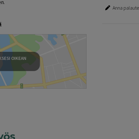
n.
Anna palautet
ä
SESI OIKEAN
yös