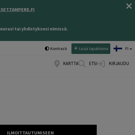
ET.TAMPERE.FI
eurasi tai yhdistyksesi nimissä.
Valitse kieli:
Kontrasti
Lisää tapahtuma
FI
KARTTA
ETSI
KIRJAUDU
ILMOITTAUTUMISEEN