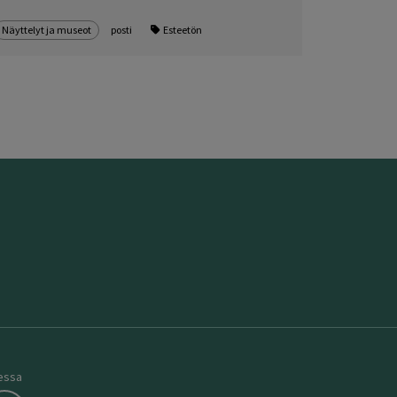
Näyttelyt ja museot
posti
Esteetön
essa