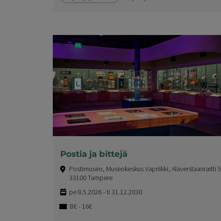
Postia ja bittejä
Postimuseo, Museokeskus Vapriikki, Alaverstaanraitti 5
33100 Tampere
pe 8.5.2026 - ti 31.12.2030
8€ - 16€