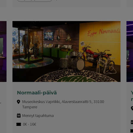
Normaali-päivä
,
Museokeskus Vapriikki, Alaverstaanraitti 5, 33100
Tampere
Mennyt tapahtuma
0€ - 16€