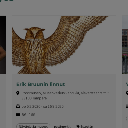
Erik Bruunin linnut
Postimuseo, Museokeskus Vapriikki, Alaverstaanraitti 5,
33100 Tampere
pe 6.2.2026 - su 16.8.2026
8€ - 16€
Näyttelyt ja museot
postimerkit
Esteetön