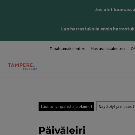
Jos olet luomassa 
Luo harrastuksiin ensin harrastuks
Tapahtumakalenteri
Harrastuskalenteri
Oh
Luonto, ympäristö ja eläimet
Näyttelyt ja museot
Päiväleiri