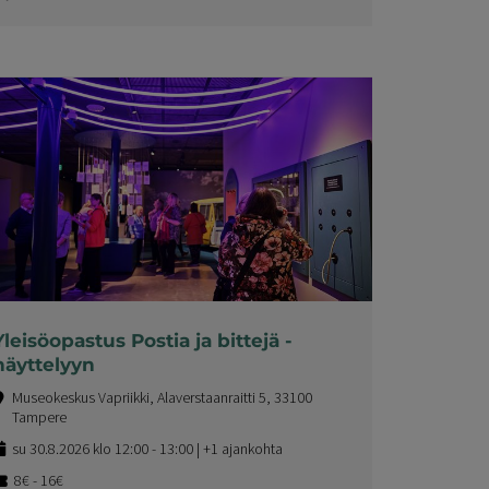
Yleisöopastus Postia ja bittejä -
näyttelyyn
Museokeskus Vapriikki, Alaverstaanraitti 5, 33100
Tampere
su 30.8.2026 klo 12:00 - 13:00 | +1 ajankohta
8€ - 16€