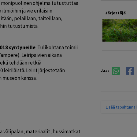
en monipuolinen ohjelma tutustuttaa 
ilmiöihin ja vie erilaisiin 
Järjestäjä
tään, pelaillaan, taiteillaan, 
ihin tutustumista.
018 syntyneille
. Tulikohtana toimii 
ampere). Leiripäivien aikana 
ekä tehdään retkiä 
 leiriläistä. Leirit järjestetään 
Jaa:
n museon kanssa.
Lisää tapahtuma k
.
a välipalan, materiaalit, bussimatkat 