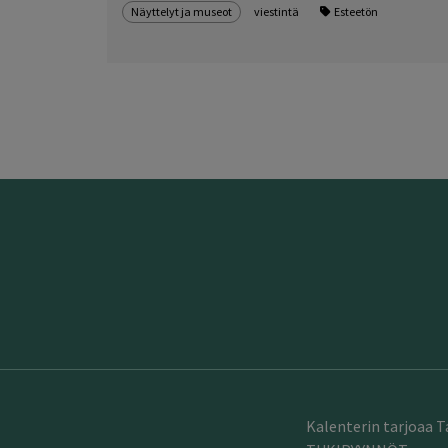
Näyttelyt ja museot
viestintä
Esteetön
Kalenterin tarjoaa 