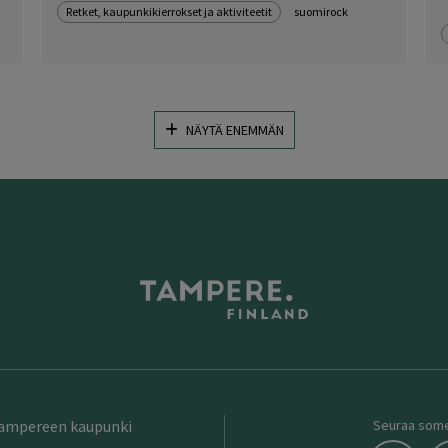
Retket, kaupunkikierrokset ja aktiviteetit
suomirock
NÄYTÄ ENEMMÄN
Tampereen kaupunki
Seuraa som