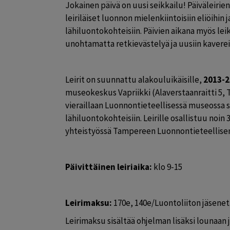
Jokainen päivä on uusi seikkailu! Päiväleiri
leiriläiset luonnon mielenkiintoisiin eliöihin ja 
lähiluontokohteisiin. Päivien aikana myös leiki
unohtamatta retkievästelyä ja uusiin kavere
Leirit on suunnattu alakouluikäisille,
 2013-2
museokeskus Vapriikki (Alaverstaanraitti 5, T
vieraillaan Luonnontieteellisessä museossa s
lähiluontokohteisiin. Leirille osallistuu noin 30
yhteistyössä Tampereen Luonnontieteellise
Päivittäinen leiriaika:
 klo 9-15
Leirimaksu:
 170e, 140e/Luontoliiton jäsenet
Leirimaksu sisältää ohjelman lisäksi lounaan j