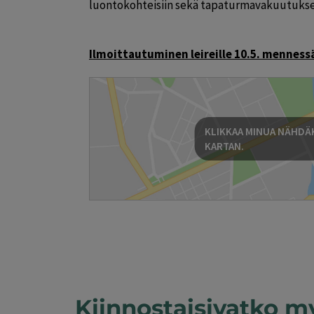
luontokohteisiin sekä tapaturmavakuutukse
Ilmoittautuminen leireille 10.5. menness
KLIKKAA MINUA NÄHDÄK
KARTAN.
Kiinnostaisivatko m