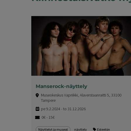
Manserock-näyttely
Museokeskus Vapriikki, Alaverstaanraitti 5, 33100
Tampere
pe 9.2.2024 - to 31.12.2026
0€ - 15€
Näyttelyt ja museot
näyttely
Esteetön