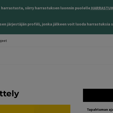
harrastusta, siirry harrastuksen luonnin puolelle
HARRASTUKS
en järjestäjän profiili, jonka jälkeen voit luoda harrastuksia s
jeet
tely
Tapahtuman aj