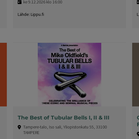
ke 9.12.2026 klo 16:00
Lähde: Lippu.fi
L
The Best of Tubular Bells I, II & III
Tampere-talo, Iso sali, Yliopistonkatu 55, 33100
TAMPERE