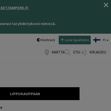
ET.TAMPERE.FI
eurasi tai yhdistyksesi nimissä.
Valitse kieli:
Kontrasti
Lisää tapahtuma
FI
KARTTA
ETSI
KIRJAUDU
LIPPUKAUPPAAN
at