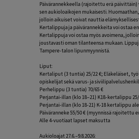
Päivärannekkeella (rajoitettu erä päivittäin) 
sen aukioloaikojen mukaisesti. Huomaathan, et
jolloin aikuiset voivat nauttia elämyksellisest
Kertalippuja ja päivärannekkeita voi ostaa en
Kertalippuja voi ostaa myös avoimena, jolloin 
joustavasti oman tilanteensa mukaan. Lippuja
Tampere-talon lipunmyynnistä.

Liput:

Kertaliput (3 tuntia) 25/22 €; Eläkeläiset, työ
opiskelijat sekä varus- ja siviilipalvelushenkil
Perhelippu (3 tuntia) 70/65 €

Perjantai-illan (klo 18–21) K18-kertalippu 25/
Perjantai-illan (klo 18-21) K-18 kertalippu a
Päiväranneke 55/50 € (myynnissä rajoitettu erä
Alle 4-vuotiaat lapset maksutta

Aukioloajat 27.6.–9.8.2026:
