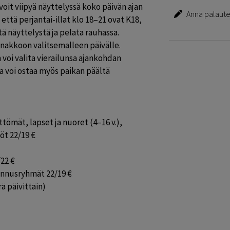
voit viipyä näyttelyssä koko päivän ajan 
Anna palautet
tä perjantai-illat klo 18–21 ovat K18, 
ä näyttelystä ja pelata rauhassa. 
nakkoon valitsemalleen päivälle. 
voi valita vierailunsa ajankohdan 
 voi ostaa myös paikan päältä 
ttömät, lapset ja nuoret (4–16 v.), 
öt 22/19 €

22 €

lennusryhmät 22/19 €

 päivittäin)
