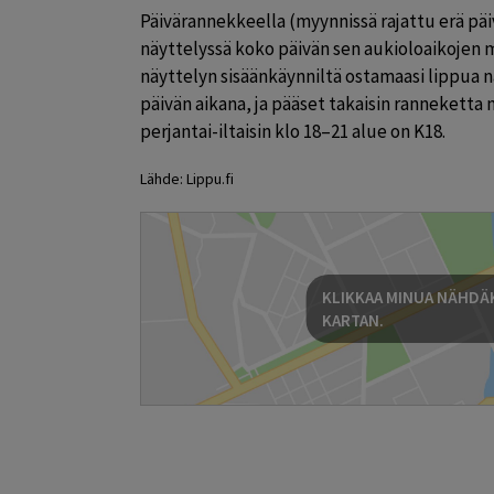
Päivärannekkeella (myynnissä rajattu erä päivi
näyttelyssä koko päivän sen aukioloaikojen m
näyttelyn sisäänkäynniltä ostamaasi lippua nä
päivän aikana, ja pääset takaisin ranneketta
perjantai-iltaisin klo 18–21 alue on K18.
Lähde: Lippu.fi
KLIKKAA MINUA NÄHDÄK
KARTAN.