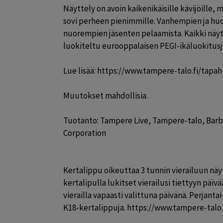
Näyttely on avoin kaikenikäisille kävijöille, 
sovi perheen pienimmille. Vanhempien ja huol
nuorempien jäsenten pelaamista. Kaikki näy
luokiteltu eurooppalaisen PEGI-ikäluokitusj
Lue lisää: https://www.tampere-talo.fi/tapa
Muutokset mahdollisia.

Tuotanto: Tampere Live, Tampere-talo, Barbic
Corporation

Kertalippu oikeuttaa 3 tunnin vierailuun näyt
kertalipulla lukitset vierailusi tiettyyn päivä
vierailla vapaasti valittuna päivänä. Perjantai
K18-kertalippuja. https://www.tampere-tal