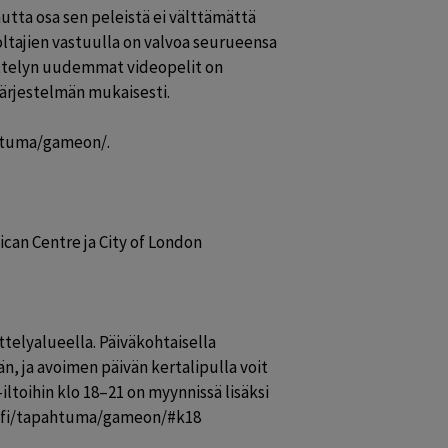
mutta osa sen peleistä ei välttämättä 
tajien vastuulla on valvoa seurueensa 
ttelyn uudemmat videopelit on 
ärjestelmän mukaisesti.

htuma/gameon/.

an Centre ja City of London 
telyalueella. Päiväkohtaisella 
än, ja avoimen päivän kertalipulla voit 
-iltoihin klo 18–21 on myynnissä lisäksi 
o.fi/tapahtuma/gameon/#k18
