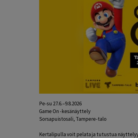
Pe-su 27.6.–9.8.2026

Game On -kesänäyttely

Sorsapuistosali, Tampere-talo

Kertalipulla voit pelata ja tutustua näyttely