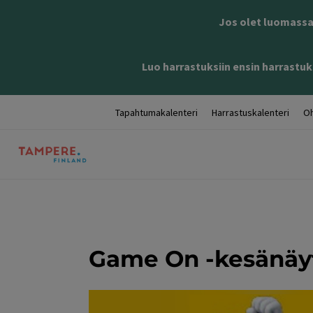
Jos olet luomassa 
Luo harrastuksiin ensin harrastuks
Tapahtumakalenteri
Harrastuskalenteri
Oh
Game On -kesänäyt