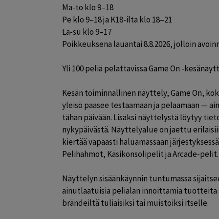
Ma-to klo 9–18

Pe klo 9–18 ja K18-ilta klo 18–21

La-su klo 9–17

Poikkeuksena lauantai 8.8.2026, jolloin avoinn
Yli 100 peliä pelattavissa Game On -kesänäytt
Kesän toiminnallinen näyttely, Game On, kokoa
yleisö pääsee testaamaan ja pelaamaan — ain
tähän päivään. Lisäksi näyttelystä löytyy tiet
nykypäivästä. Näyttelyalue on jaettu erilaisiin
kiertää vapaasti haluamassaan järjestyksess
Pelihahmot, Käsikonsolipelit ja Arcade-pelit.

Näyttelyn sisäänkäynnin tuntumassa sijaitsee
ainutlaatuisia pelialan innoittamia tuotteita
brändeiltä tuliaisiksi tai muistoiksi itselle.
