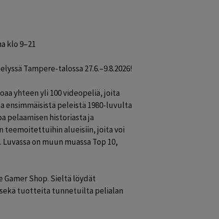
a klo 9–21

elyssä Tampere-talossa 27.6.–9.8.2026!

a yhteen yli 100 videopeliä, joita 
a ensimmäisistä peleistä 1980-luvulta 
oa pelaamisen historiasta ja 
 teemoitettuihin alueisiin, joita voi 
ä. Luvassa on muun muassa Top 10, 
 Gamer Shop. Sieltä löydät 
 sekä tuotteita tunnetuilta pelialan 