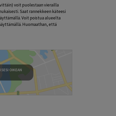
ttäin) voit puolestaan vierailla 
ukaisesti. Saat rannekkeen käteesi 
yttämällä. Voit poistua alueelta 
 näyttämällä. Huomaathan, että 
SESI OIKEAN