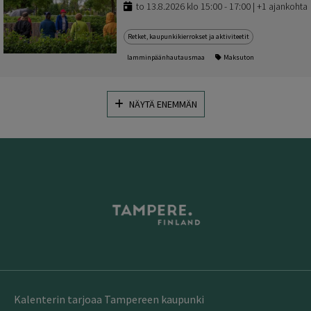
to 13.8.2026 klo 15:00 - 17:00 | +1 ajankohta
Retket, kaupunkikierrokset ja aktiviteetit
lamminpäänhautausmaa
Maksuton
NÄYTÄ ENEMMÄN
Kalenterin tarjoaa Tampereen kaupunki