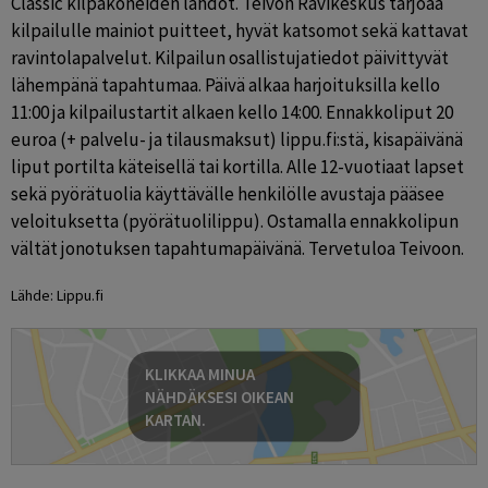
Classic kilpakoneiden lähdöt. Teivon Ravikeskus tarjoaa 
kilpailulle mainiot puitteet, hyvät katsomot sekä kattavat 
ravintolapalvelut. Kilpailun osallistujatiedot päivittyvät 
lähempänä tapahtumaa. Päivä alkaa harjoituksilla kello 
11:00 ja kilpailustartit alkaen kello 14:00. Ennakkoliput 20 
euroa (+ palvelu- ja tilausmaksut) lippu.fi:stä, kisapäivänä 
liput portilta käteisellä tai kortilla. Alle 12-vuotiaat lapset 
sekä pyörätuolia käyttävälle henkilölle avustaja pääsee 
veloituksetta (pyörätuolilippu). Ostamalla ennakkolipun 
vältät jonotuksen tapahtumapäivänä. Tervetuloa Teivoon.
Lähde: Lippu.fi
KLIKKAA MINUA
NÄHDÄKSESI OIKEAN
KARTAN.