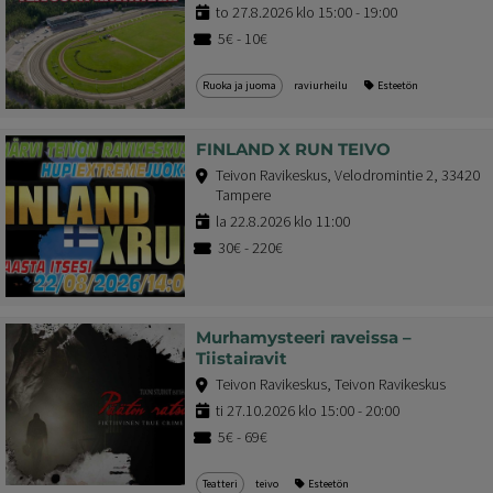
to 27.8.2026 klo 15:00 - 19:00
5€ - 10€
Ruoka ja juoma
raviurheilu
Esteetön
FINLAND X RUN TEIVO
Teivon Ravikeskus, Velodromintie 2, 33420
Tampere
la 22.8.2026 klo 11:00
30€ - 220€
Murhamysteeri raveissa –
Tiistairavit
Teivon Ravikeskus, Teivon Ravikeskus
ti 27.10.2026 klo 15:00 - 20:00
5€ - 69€
Teatteri
teivo
Esteetön