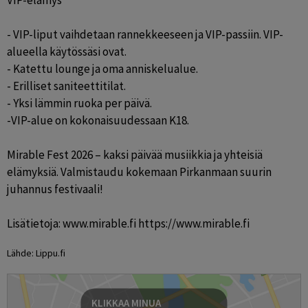
VIP-elämys

- VIP-liput vaihdetaan rannekkeeseen ja VIP-passiin. VIP-
alueella käytössäsi ovat.

- Katettu lounge ja oma anniskelualue.

- Erilliset saniteettitilat.

- Yksi lämmin ruoka per päivä.

-VIP-alue on kokonaisuudessaan K18.

Mirable Fest 2026 – kaksi päivää musiikkia ja yhteisiä 
elämyksiä. Valmistaudu kokemaan Pirkanmaan suurin 
juhannus festivaali!

Lisätietoja: www.mirable.fi https://www.mirable.fi
Lähde: Lippu.fi
KLIKKAA MINUA