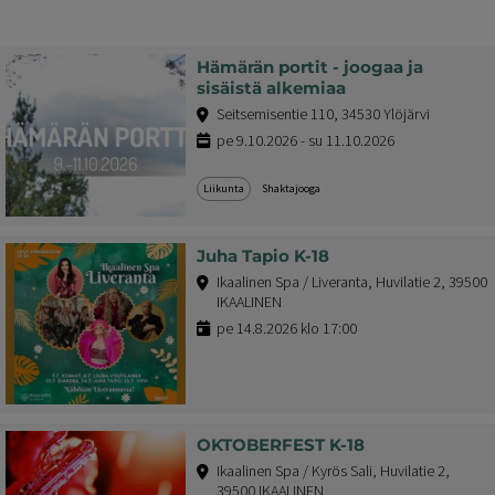
Hämärän portit - joogaa ja
sisäistä alkemiaa
Seitsemisentie 110, 34530 Ylöjärvi
pe 9.10.2026 - su 11.10.2026
Liikunta
Shaktajooga
Juha Tapio K-18
Ikaalinen Spa / Liveranta, Huvilatie 2, 39500
IKAALINEN
pe 14.8.2026 klo 17:00
OKTOBERFEST K-18
Ikaalinen Spa / Kyrös Sali, Huvilatie 2,
39500 IKAALINEN