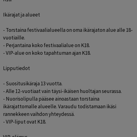
Ikärajat ja alueet

- Torstaina festivaalialueella on oma ikärajaton alue alle 18-
vuotiaille.

- Perjantaina koko festivaalialue on K18.

- VIP-alue on koko tapahtuman ajan K18.

Lipputiedot

- Suositusikäraja 13 vuotta.

- Alle 12-vuotiaat vain täysi-ikäisen huoltajan seurassa.

- Nuorisolipulla pääsee ainoastaan torstaina 
ikärajattomalle alueelle. Varaudu todistamaan ikäsi 
rannekkeen vaihdon yhteydessä.

- VIP-liput ovat K18.
