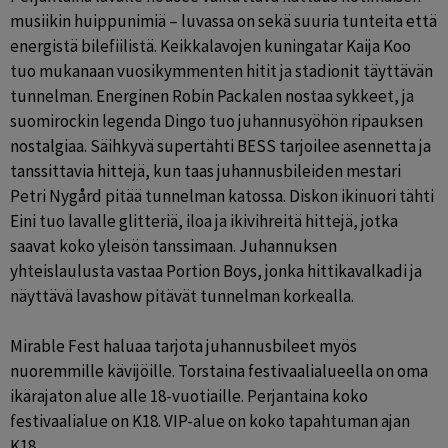
musiikin huippunimiä – luvassa on sekä suuria tunteita että 
energistä bilefiilistä. Keikkalavojen kuningatar Kaija Koo 
tuo mukanaan vuosikymmenten hitit ja stadionit täyttävän 
tunnelman. Energinen Robin Packalen nostaa sykkeet, ja 
suomirockin legenda Dingo tuo juhannusyöhön ripauksen 
nostalgiaa. Säihkyvä supertähti BESS tarjoilee asennetta ja 
tanssittavia hittejä, kun taas juhannusbileiden mestari 
Petri Nygård pitää tunnelman katossa. Diskon ikinuori tähti 
Eini tuo lavalle glitteriä, iloa ja ikivihreitä hittejä, jotka 
saavat koko yleisön tanssimaan. Juhannuksen 
yhteislaulusta vastaa Portion Boys, jonka hittikavalkadi ja 
näyttävä lavashow pitävät tunnelman korkealla. 

Mirable Fest haluaa tarjota juhannusbileet myös 
nuoremmille kävijöille. Torstaina festivaalialueella on oma 
ikärajaton alue alle 18-vuotiaille. Perjantaina koko 
festivaalialue on K18. VIP-alue on koko tapahtuman ajan 
K18.
