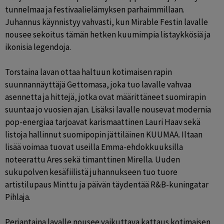
tunnelmaa ja festivaalielämyksen parhaimmillaan. 
Juhannus käynnistyy vahvasti, kun Mirable Festin lavalle 
nousee sekoitus tämän hetken kuumimpia listaykkösiä ja 
ikonisia legendoja.

Torstaina lavan ottaa haltuun kotimaisen rapin 
suunnannäyttäjä Gettomasa, joka tuo lavalle vahvaa 
asennetta ja hittejä, jotka ovat määrittäneet suomirapin 
suuntaa jo vuosien ajan. Lisäksi lavalle nousevat modernia 
pop-energiaa tarjoavat karismaattinen Lauri Haav sekä 
listoja hallinnut suomipopin jättiläinen KUUMAA. Iltaan 
lisää voimaa tuovat useilla Emma-ehdokkuuksilla 
noteerattu Ares sekä timanttinen Mirella. Uuden 
sukupolven kesäfiilistä juhannukseen tuo tuore 
artistilupaus Minttu ja päivän täydentää R&B-kuningatar 
Pihlaja.

Perjantaina lavalle nousee vaikuttava kattaus kotimaisen 