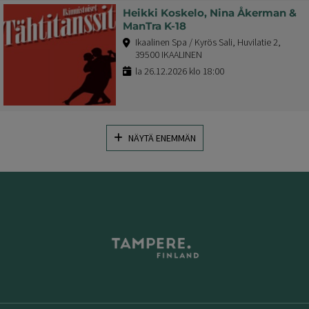
Heikki Koskelo, Nina Åkerman &
ManTra K-18
Ikaalinen Spa / Kyrös Sali, Huvilatie 2,
39500 IKAALINEN
la 26.12.2026 klo 18:00
NÄYTÄ ENEMMÄN