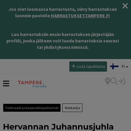
Jos olet luomassa harrastusta, siirry harrastuksen
luonnin puolelle
HARRASTUKSET.TAMPERE.FI
Luo harrastuksiin ensin harrastuksen järjestäjän
profiili, jonka jälkeen voit luoda harrastuksia seurasi
tai yhdistyksesi nimissä.
Valitse kieli:
Lisää tapahtuma
FI
Festivaalit ja kaupunkitapahtumat
Matkailija
Hervannan Juhannusjuhla