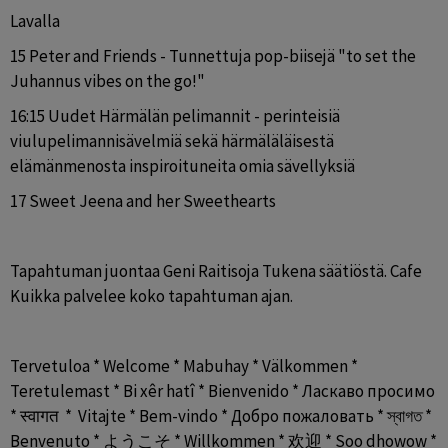
Lavalla
15 Peter and Friends - Tunnettuja pop-biisejä "to set the 
Juhannus vibes on the go!"
16:15 Uudet Härmälän pelimannit - perinteisiä 
viulupelimannisävelmiä sekä härmäläläisestä 
elämänmenosta inspiroituneita omia sävellyksiä
17 Sweet Jeena and her Sweethearts
Tapahtuman juontaa Geni Raitisoja Tukena säätiöstä. Cafe 
Kuikka palvelee koko tapahtuman ajan.
Tervetuloa * Welcome * Mabuhay * Välkommen * 
Teretulemast * Bi xêr hatî * Bienvenido * Ласкаво просимо 
* स्वागत  *  Vitajte * Bem-vindo * Добро пожаловать * স্বাগত * 
Benvenuto * ようこそ * Willkommen * 欢迎 * Soo dhowow * 