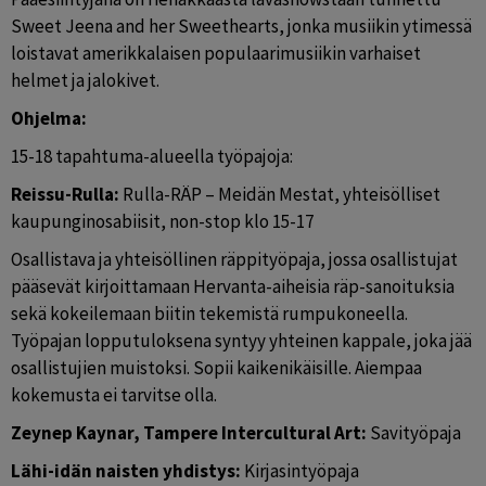
Sweet Jeena and her Sweethearts, jonka musiikin ytimessä 
loistavat amerikkalaisen populaarimusiikin varhaiset 
helmet ja jalokivet.
Ohjelma: 
15-18 tapahtuma-alueella työpajoja:
Reissu-Rulla: 
Rulla-RÄP – Meidän Mestat, yhteisölliset 
kaupunginosabiisit, non-stop klo 15-17
Osallistava ja yhteisöllinen räppityöpaja, jossa osallistujat 
pääsevät kirjoittamaan Hervanta-aiheisia räp-sanoituksia 
sekä kokeilemaan biitin tekemistä rumpukoneella. 
Työpajan lopputuloksena syntyy yhteinen kappale, joka jää 
osallistujien muistoksi. Sopii kaikenikäisille. Aiempaa 
kokemusta ei tarvitse olla.
Zeynep Kaynar, Tampere Intercultural Art:
 Savityöpaja
Lähi-idän naisten yhdistys:
 Kirjasintyöpaja