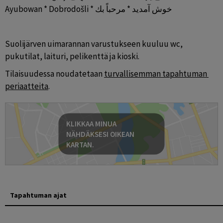
Ayubowan * Dobrodošli * خوش آمدید * مرحباً بك
Suolijärven uimarannan varustukseen kuuluu wc, 
pukutilat, laituri, pelikenttä ja kioski.
Tilaisuudessa noudatetaan 
turvallisemman tapahtuman 
periaatteita
.
KLIKKAA MINUA
NÄHDÄKSESI OIKEAN
KARTAN.
Tapahtuman ajat