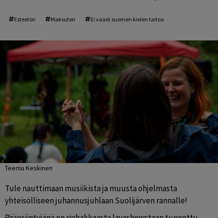
Esteetön
Maksuton
Ei vaadi suomen kielen taitoa
Teemu Keskinen
Tule nauttimaan musiikista ja muusta ohjelmasta 
yhteisölliseen juhannusjuhlaan Suolijärven rannalle!
Pääesiintyjänä on riehakkaasta lavashowstaan tunnettu 