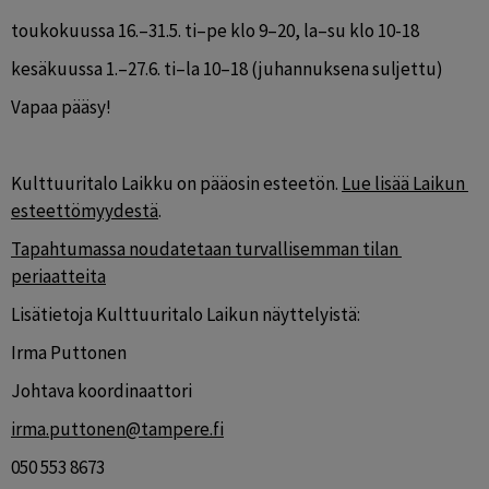
toukokuussa 16.–31.5. ti–pe klo 9–20, la–su klo 10-18
kesäkuussa 1.–27.6. ti–la 10–18 (juhannuksena suljettu)
Vapaa pääsy!
Kulttuuritalo Laikku on pääosin esteetön. 
Lue lisää Laikun 
esteettömyydestä
.
Tapahtumassa noudatetaan turvallisemman tilan 
periaatteita
Lisätietoja Kulttuuritalo Laikun näyttelyistä:
Irma Puttonen                 
Johtava koordinaattori
irma.puttonen@tampere.fi
050 553 8673