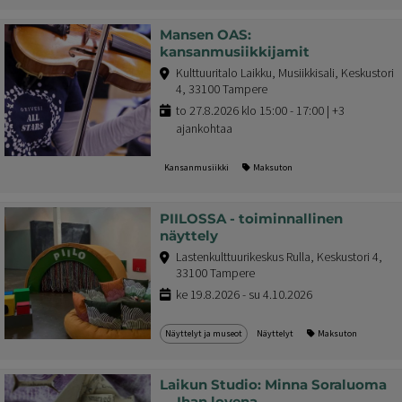
Mansen OAS:
kansanmusiikkijamit
Kulttuuritalo Laikku, Musiikkisali, Keskustori
4, 33100 Tampere
to 27.8.2026 klo 15:00 - 17:00 | +3
ajankohtaa
Kansanmusiikki
Maksuton
PIILOSSA - toiminnallinen
näyttely
Lastenkulttuurikeskus Rulla, Keskustori 4,
33100 Tampere
ke 19.8.2026 - su 4.10.2026
Näyttelyt ja museot
Näyttelyt
Maksuton
Laikun Studio: Minna Soraluoma
— Ihan lovena