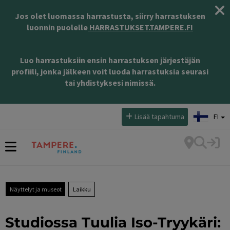
Jos olet luomassa harrastusta, siirry harrastuksen
luonnin puolelle
HARRASTUKSET.TAMPERE.FI
Luo harrastuksiin ensin harrastuksen järjestäjän
profiili, jonka jälkeen voit luoda harrastuksia seurasi
tai yhdistyksesi nimissä.
Valitse kieli:
Lisää tapahtuma
FI
Näyttelyt ja museot
Laikku
Studiossa Tuulia Iso-Tryykäri: