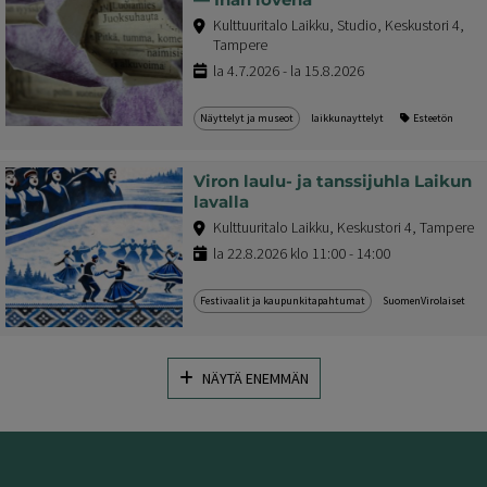
Kulttuuritalo Laikku, Studio, Keskustori 4,
Tampere
la 4.7.2026 - la 15.8.2026
Näyttelyt ja museot
laikkunayttelyt
Esteetön
Viron laulu- ja tanssijuhla Laikun
lavalla
Kulttuuritalo Laikku, Keskustori 4, Tampere
la 22.8.2026 klo 11:00 - 14:00
Festivaalit ja kaupunkitapahtumat
SuomenVirolaiset
NÄYTÄ ENEMMÄN