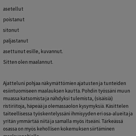
asetellut
poistanut
sitonut
paljastanut 
asettunut esille, kuvannut. 
Sitten olen maalannut.
Ajatteluni pohjaa näkymättömien ajatusten ja tunteiden 
esiintuomiseen maalauksen kautta. Pohdin työssäni muun 
muassa katsomista ja nähdyksi tulemista, (sisäisiä) 
ristiriitoja, häpeää ja olemassaolon kysymyksiä. Käsittelen 
taiteellisessa työskentelyssäni ihmisyyden eri osa-alueita ja 
yritän ymmärtää niitä ja samalla myös itseäni. Tärkeässä 
osassa on myös kehollisen kokemuksen siirtäminen 