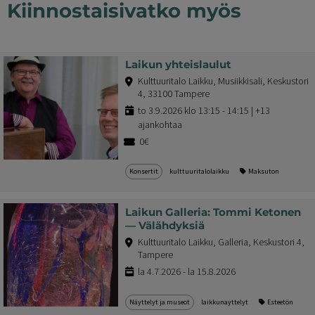
Kiinnostaisivatko myös
Laikun yhteislaulut
Kulttuuritalo Laikku, Musiikkisali, Keskustori
4, 33100 Tampere
to 3.9.2026 klo 13:15 - 14:15 | +13
ajankohtaa
0€
Konsertit
kulttuuritalolaikku
Maksuton
Laikun Galleria: Tommi Ketonen
— Välähdyksiä
Kulttuuritalo Laikku, Galleria, Keskustori 4,
Tampere
la 4.7.2026 - la 15.8.2026
Näyttelyt ja museot
laikkunayttelyt
Esteetön