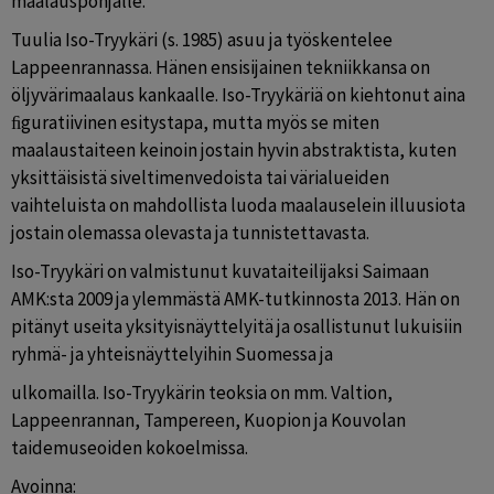
maalauspohjalle. 
Tuulia Iso-Tryykäri (s. 1985) asuu ja työskentelee 
Lappeenrannassa. Hänen ensisijainen tekniikkansa on 
öljyvärimaalaus kankaalle. Iso-Tryykäriä on kiehtonut aina 
ﬁguratiivinen esitystapa, mutta myös se miten 
maalaustaiteen keinoin jostain hyvin abstraktista, kuten 
yksittäisistä siveltimenvedoista tai värialueiden 
vaihteluista on mahdollista luoda maalauselein illuusiota 
jostain olemassa olevasta ja tunnistettavasta.
Iso-Tryykäri on valmistunut kuvataiteilijaksi Saimaan 
AMK:sta 2009 ja ylemmästä AMK-tutkinnosta 2013. Hän on 
pitänyt useita yksityisnäyttelyitä ja osallistunut lukuisiin 
ryhmä- ja yhteisnäyttelyihin Suomessa ja
ulkomailla. Iso-Tryykärin teoksia on mm. Valtion, 
Lappeenrannan, Tampereen, Kuopion ja Kouvolan 
taidemuseoiden kokoelmissa.
Avoinna: