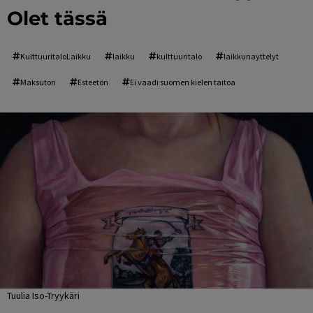
Olet tässä
KulttuuritaloLaikku
laikku
kulttuuritalo
laikkunayttelyt
Maksuton
Esteetön
Ei vaadi suomen kielen taitoa
Tuulia Iso-Tryykäri