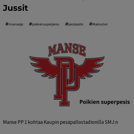
Jussit
mansepp
poikiensuperpesis
pesäpallo
Maksuton
Manse PP 1 kohtaa Kaupin pesäpallostadionilla SMJ:n