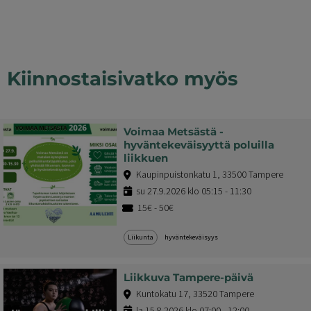
Kiinnostaisivatko myös
Voimaa Metsästä -
hyväntekeväisyyttä poluilla
liikkuen
Kaupinpuistonkatu 1, 33500 Tampere
su 27.9.2026 klo 05:15 - 11:30
15€ - 50€
Liikunta
hyväntekeväisyys
Liikkuva Tampere-päivä
Kuntokatu 17, 33520 Tampere
la 15.8.2026 klo 07:00 - 12:00