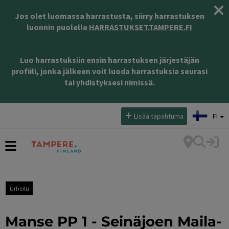
Jos olet luomassa harrastusta, siirry harrastuksen
luonnin puolelle
HARRASTUKSET.TAMPERE.FI
Luo harrastuksiin ensin harrastuksen järjestäjän
profiili, jonka jälkeen voit luoda harrastuksia seurasi
tai yhdistyksesi nimissä.
Valitse kieli:
Lisää tapahtuma
FI
Urheilu
Manse PP 1 - Seinäjoen Maila-