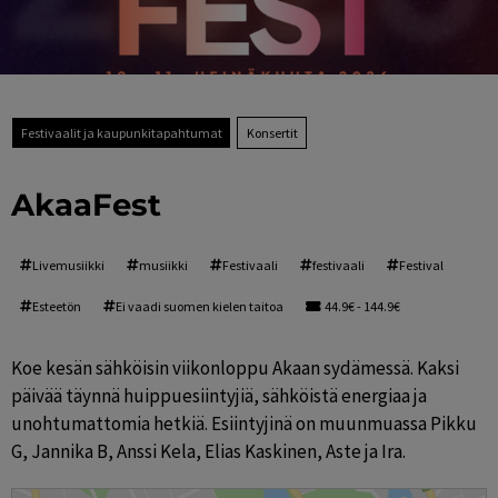
Festivaalit ja kaupunkitapahtumat
Konsertit
AkaaFest
Livemusiikki
musiikki
Festivaali
festivaali
Festival
Esteetön
Ei vaadi suomen kielen taitoa
44.9€ - 144.9€
Koe kesän sähköisin viikonloppu Akaan sydämessä. Kaksi 
päivää täynnä huippuesiintyjiä, sähköistä energiaa ja 
unohtumattomia hetkiä. Esiintyjinä on muunmuassa Pikku 
G, Jannika B, Anssi Kela, Elias Kaskinen, Aste ja Ira.