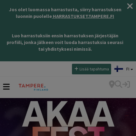
Jos olet luomassa harrastusta, siirry harrastuksen
luonnin puolelle
HARRASTUKSET.TAMPERE.FI
Luo harrastuksiin ensin harrastuksen järjestäjän
profiili, jonka jälkeen voit luoda harrastuksia seurasi
tai yhdistyksesi nimissä.
Valitse kieli:
Lisää tapahtuma
FI