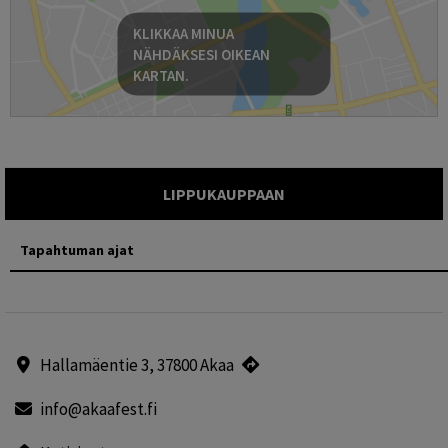
KLIKKAA MINUA
NÄHDÄKSESI OIKEAN
KARTAN.
LIPPUKAUPPAAN
Tapahtuman ajat
Hallamäentie 3, 37800 Akaa
info@akaafest.fi