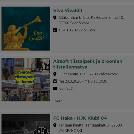
Viva Vivaldi!
Sääksmäen kirkko, Kirkkovainiontie 10,
37700 SÄÄKSMÄKI
su 4.10.2026 klo 15:00
Airsoft tiistaipelit ja droonien
tiistailennätys
Huittulantie 327, 37700 Valkeakoski
ma 23.3.2026 - ma 9.11.2026
0€ - 25€
drone
FC Haka - HJK Klubi 04
Tehtaan kenttä, Tehtaankatu 9, 37600
VALKEAKOSKI