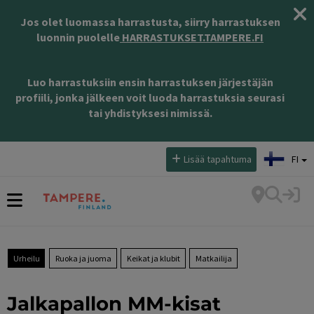
Jos olet luomassa harrastusta, siirry harrastuksen
luonnin puolelle
HARRASTUKSET.TAMPERE.FI
Luo harrastuksiin ensin harrastuksen järjestäjän
profiili, jonka jälkeen voit luoda harrastuksia seurasi
tai yhdistyksesi nimissä.
Valitse kieli:
Lisää tapahtuma
FI
Urheilu
Ruoka ja juoma
Keikat ja klubit
Matkailija
Jalkapallon MM-kisat