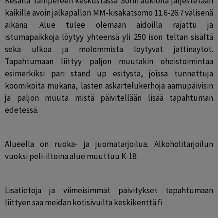
Kesällä Tampereen keskustassa Sorin aukiolla järjestetään 
kaikille avoin jalkapallon MM-kisakatsomo 11.6-26.7 välisenä 
aikana. Alue tulee olemaan aidoilla rajattu ja 
istumapaikkoja löytyy yhteensä yli 250 ison teltan sisältä 
sekä ulkoa ja molemmista löytyvät jättinäytöt. 
Tapahtumaan liittyy paljon muutakin oheistoimintaa 
esimerkiksi pari stand up esitystä, joissa tunnettuja 
koomikoita mukana, lasten askartelukerhoja aamupäivisin 
ja paljon muuta mistä päivitellään lisää tapahtuman 
edetessä.
Alueella on ruoka- ja juomatarjoilua. Alkoholitarjoilun 
vuoksi peli-iltoina alue muuttuu K-18.
Lisätietoja ja viimeisimmät päivitykset tapahtumaan 
liittyen saa meidän kotisivuilta keskikenttä.fi