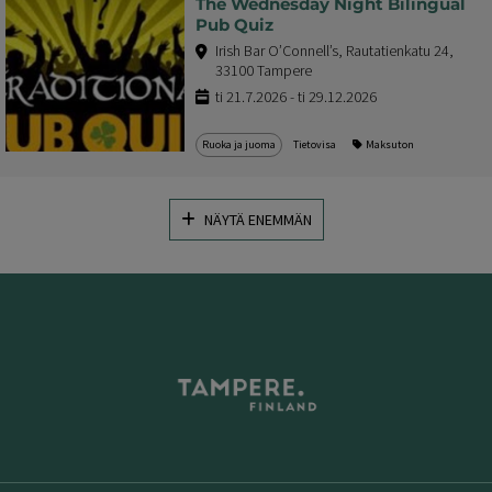
The Wednesday Night Bilingual
Pub Quiz
Irish Bar O’Connell’s, Rautatienkatu 24,
33100 Tampere
ti 21.7.2026 - ti 29.12.2026
Ruoka ja juoma
Tietovisa
Maksuton
NÄYTÄ ENEMMÄN