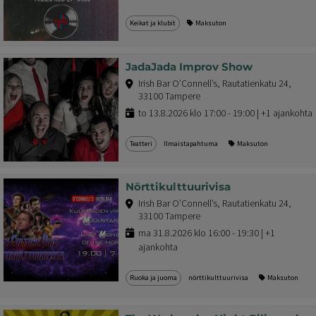
Keikat ja klubit
Maksuton
JadaJada Improv Show
Irish Bar O’Connell’s, Rautatienkatu 24,
33100 Tampere
to 13.8.2026 klo 17:00 - 19:00 | +1 ajankohta
Teatteri
Ilmaistapahtuma
Maksuton
Nörttikulttuurivisa
Irish Bar O’Connell’s, Rautatienkatu 24,
33100 Tampere
ma 31.8.2026 klo 16:00 - 19:30 | +1
ajankohta
Ruoka ja juoma
nörttikulttuurivisa
Maksuton