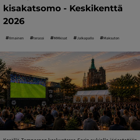
kisakatsomo - Keskikenttä
2026
Ilmainen
terassi
MMkisat
Jalkapallo
Maksuton