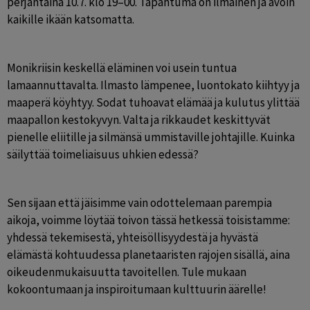
perjantaina 10.7. klo 19–00. Tapahtuma on ilmainen ja avoin 
kaikille ikään katsomatta.
Monikriisin keskellä eläminen voi usein tuntua 
lamaannuttavalta. Ilmasto lämpenee, luontokato kiihtyy ja 
maaperä köyhtyy. Sodat tuhoavat elämää ja kulutus ylittää 
maapallon kestokyvyn. Valta ja rikkaudet keskittyvät 
pienelle eliitille ja silmänsä ummistaville johtajille. Kuinka 
säilyttää toimeliaisuus uhkien edessä?
Sen sijaan että jäisimme vain odottelemaan parempia 
aikoja, voimme löytää toivon tässä hetkessä toisistamme: 
yhdessä tekemisestä, yhteisöllisyydestä ja hyvästä 
elämästä kohtuudessa planetaaristen rajojen sisällä, aina 
oikeudenmukaisuutta tavoitellen. Tule mukaan 
kokoontumaan ja inspiroitumaan kulttuurin äärelle!