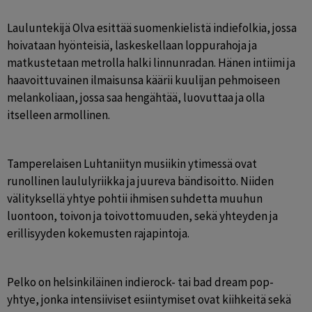
Lauluntekijä Olva esittää suomenkielistä indiefolkia, jossa 
hoivataan hyönteisiä, laskeskellaan loppurahoja ja 
matkustetaan metrolla halki linnunradan. Hänen intiimi ja 
haavoittuvainen ilmaisunsa käärii kuulijan pehmoiseen 
melankoliaan, jossa saa hengähtää, luovuttaa ja olla 
itselleen armollinen.
Tamperelaisen Luhtaniityn musiikin ytimessä ovat 
runollinen laululyriikka ja juureva bändisoitto. Niiden 
välityksellä yhtye pohtii ihmisen suhdetta muuhun 
luontoon, toivon ja toivottomuuden, sekä yhteyden ja 
erillisyyden kokemusten rajapintoja. 
Pelko on helsinkiläinen indierock- tai bad dream pop-
yhtye, jonka intensiiviset esiintymiset ovat kiihkeitä sekä 