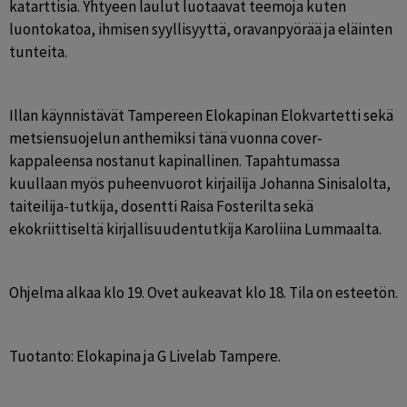
katarttisia. Yhtyeen laulut luotaavat teemoja kuten 
luontokatoa, ihmisen syyllisyyttä, oravanpyörää ja eläinten 
tunteita.
Illan käynnistävät Tampereen Elokapinan Elokvartetti sekä 
metsiensuojelun anthemiksi tänä vuonna cover-
kappaleensa nostanut kapinallinen. Tapahtumassa 
kuullaan myös puheenvuorot kirjailija Johanna Sinisalolta, 
taiteilija-tutkija, dosentti Raisa Fosterilta sekä 
ekokriittiseltä kirjallisuudentutkija Karoliina Lummaalta.
Ohjelma alkaa klo 19. Ovet aukeavat klo 18. Tila on esteetön.
Tuotanto: Elokapina ja G Livelab Tampere. 