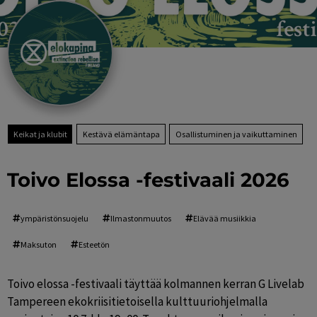
Keikat ja klubit
Kestävä elämäntapa
Osallistuminen ja vaikuttaminen
Toivo Elossa -festivaali 2026
ympäristönsuojelu
Ilmastonmuutos
Elävää musiikkia
Maksuton
Esteetön
Toivo elossa -festivaali täyttää kolmannen kerran G Livelab 
Tampereen ekokriisitietoisella kulttuuriohjelmalla 