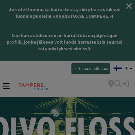
Jos olet luomassa harrastusta, siirry harrastuksen
luonnin puolelle
HARRASTUKSET.TAMPERE.FI
Luo harrastuksiin ensin harrastuksen järjestäjän
profiili, jonka jälkeen voit luoda harrastuksia seurasi
tai yhdistyksesi nimissä.
Valitse kieli:
Lisää tapahtuma
FI