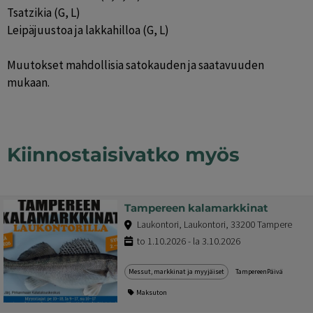
Tsatzikia (G, L)
Leipäjuustoa ja lakkahilloa (G, L)
Muutokset mahdollisia satokauden ja saatavuuden
mukaan.
Kiinnostaisivatko myös
Tampereen kalamarkkinat
Laukontori, Laukontori, 33200 Tampere
to 1.10.2026 - la 3.10.2026
Messut, markkinat ja myyjäiset
TampereenPäivä
Maksuton