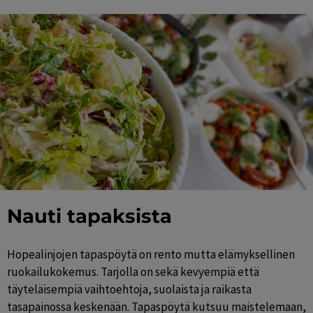
Nauti tapaksista
Hopealinjojen tapaspöytä on rento mutta elämyksellinen
ruokailukokemus. Tarjolla on sekä kevyempiä että
täyteläisempiä vaihtoehtoja, suolaista ja raikasta
tasapainossa keskenään. Tapaspöytä kutsuu maistelemaan,