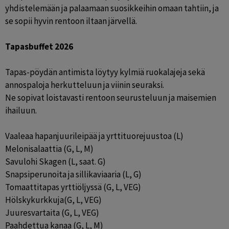
yhdistelemään ja palaamaan suosikkeihin omaan tahtiin, ja
se sopii hyvin rentoon iltaan järvellä.
Tapasbuffet 2026
Tapas-pöydän antimista löytyy kylmiä ruokalajeja sekä
annospaloja herkutteluun ja viinin seuraksi.
Ne sopivat loistavasti rentoon seurusteluun ja maisemien
ihailuun.
Vaaleaa hapanjuurileipää ja yrttituorejuustoa (L)
Melonisalaattia (G, L, M)
Savulohi Skagen (L, saat. G)
Snapsiperunoita ja sillikaviaaria (L, G)
Tomaattitapas yrttiöljyssä (G, L, VEG)
Hölskykurkkuja(G, L, VEG)
Juuresvartaita (G, L, VEG)
Paahdettua kanaa (G, L, M)