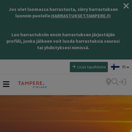
Jos olet luomassa harrastusta, siirry harrastuksen
luonnin puolelle
HARRASTUKSET.TAMPERE.FI
Luo harrastuksiin ensin harrastuksen järjestäjän
profiili, jonka jälkeen voit luoda harrastuksia seurasi
tai yhdistyksesi nimissä.
Valitse kieli:
Lisää tapahtuma
FI