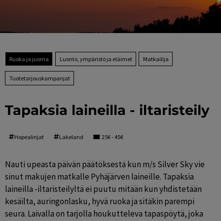
Ruoka ja juoma
Luonto, ympäristö ja eläimet
Matkailija
Tuotetarjouskampanjat
Tapaksia laineilla - iltaristeily
Hopealinjat
Lakeland
25€ - 45€
Nauti upeasta päivän päätöksestä kun m/s Silver Sky vie 
sinut makujen matkalle Pyhäjärven laineille. Tapaksia 
laineilla -iltaristeilyltä ei puutu mitään kun yhdistetään 
kesäilta, auringonlasku, hyvä ruoka ja sitäkin parempi 
seura. Laivalla on tarjolla houkutteleva tapaspöytä, joka 