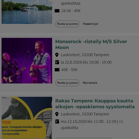
ajankohtaa
24.5€ - 49€
Ruoka ja juoma
Hopealinjat
Manserock -risteily M/S Silver
Moon
Laukontori, 33200 Tampere
la 22.8.2026 klo 16:00 - 19:00
40€ - 59€
Ruoka ja juoma
Manserock
Rakas Tampere: Kauppaa kautta
aikojen -opaskierros syyslomalla
Laukontori, 33200 Tampere
ma 12.10.2026 klo 11:00 - 12:30 | +1
ajankohta