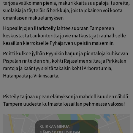
tarjoaa valikoiman pieniä, makurikkaita suupaloja: tuoreita, 
suolaisia ja täyteläisiä herkkuja, joista jokainen voi koota 
omanlaisen makuelämyksen. 
Hopealinjojen iltaristeily lähtee suoraan Tampereen 
keskustasta Laukontorilta ja vie matkustajat rauhalliselle 
kesäillan kierrokselle Pyhäjärven upeisiin maisemiin.
Reitti kulkee jylhän Pyynikin harjun ja pientaloja kuhisevan 
Pispalan rinteiden ohi, kohti Rajasalmen siltaa ja Pirkkalan 
rantoja ja kääntyy sieltä takaisin kohti Arboretumia, 
Hatanpäätä ja Viikinsaarta.
Risteily tarjoaa upean elämyksen ja mahdollisuuden nähdä 
Tampere uudesta kulmasta kesäillan pehmeässä valossa!
KLIKKAA MINUA
NÄHDÄKSESI OIKEAN