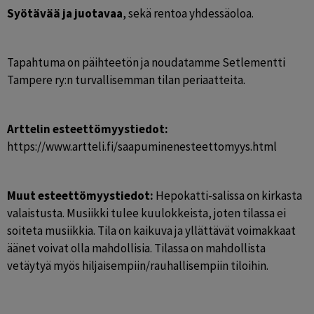
Syötävää ja juotavaa
, sekä rentoa yhdessäoloa. 
Tapahtuma on päihteetön ja noudatamme Setlementti 
Tampere ry:n turvallisemman tilan periaatteita. 
Arttelin esteettömyystiedot: 
https://www.artteli.fi/saapuminenesteettomyys.html 
Muut esteettömyystiedot: 
Hepokatti-salissa on kirkasta 
valaistusta. Musiikki tulee kuulokkeista, joten tilassa ei 
soiteta musiikkia. Tila on kaikuva ja yllättävät voimakkaat 
äänet voivat olla mahdollisia. Tilassa on mahdollista 
vetäytyä myös hiljaisempiin/rauhallisempiin tiloihin. 