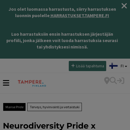
Jos olet luomassa harrastusta, siirry harrastuksen
luonnin puolelle
HARRASTUKSET.TAMPERE.FI
Luo harrastuksiin ensin harrastuksen järjestäjän
profiili, jonka jälkeen voit luoda harrastuksia seurasi
tai yhdistyksesi nimissä.
Valitse kieli:
Lisää tapahtuma
FI
Manse Pride
Terveys, hyvinvointi ja vertaistuki
Neurodiversity Pride x