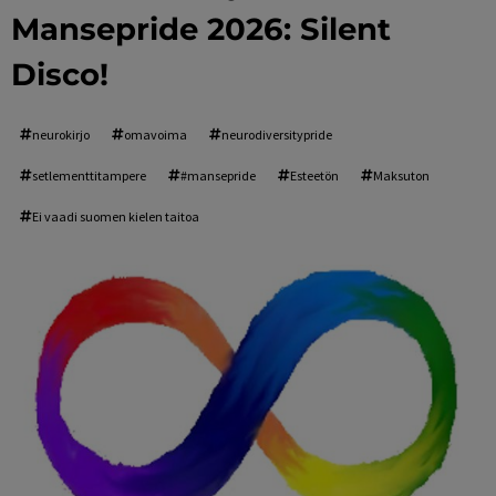
Mansepride 2026: Silent
Disco!
neurokirjo
omavoima
neurodiversitypride
setlementtitampere
#mansepride
Esteetön
Maksuton
Ei vaadi suomen kielen taitoa