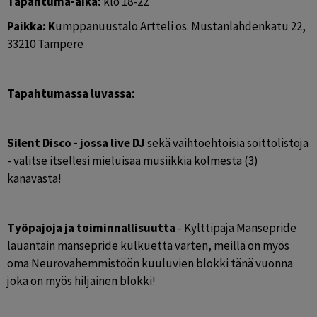
Tapahtuma-aika: 
klo 18-22
Paikka: K
umppanuustalo Artteli os. Mustanlahdenkatu 22, ​
33210 Tampere
Tapahtumassa luvassa:
Silent Disco - jossa live DJ 
sekä vaihtoehtoisia soittolistoja 
- valitse itsellesi mieluisaa musiikkia kolmesta (3) 
kanavasta!
Työpajoja ja toiminnallisuutta
 - Kylttipaja Mansepride 
lauantain mansepride kulkuetta varten, meillä on myös 
oma Neurovähemmistöön kuuluvien blokki tänä vuonna 
joka on myös hiljainen blokki!