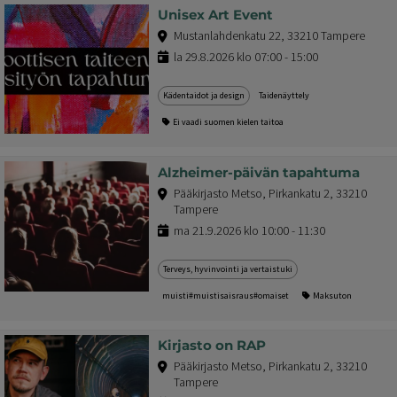
Unisex Art Event
Mustanlahdenkatu 22, 33210 Tampere
la 29.8.2026 klo 07:00 - 15:00
Kädentaidot ja design
Taidenäyttely
Ei vaadi suomen kielen taitoa
Alzheimer-päivän tapahtuma
Pääkirjasto Metso, Pirkankatu 2, 33210
Tampere
ma 21.9.2026 klo 10:00 - 11:30
Terveys, hyvinvointi ja vertaistuki
muisti#muistisaisraus#omaiset
Maksuton
Kirjasto on RAP
Pääkirjasto Metso, Pirkankatu 2, 33210
Tampere