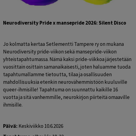
Neurodiversity Pride x mansepride 2026: Silent Disco 
Jo kolmatta kertaa Setlementti Tampere ry on mukana 
Neurodiversity pride-viikon sekä mansepride-viikon 
yhteistapahtumassa. Nämä kaksi pride-viikkoa järjestetään 
vuosittain osittain samanaikaisesti, joten haluamme tuoda 
tapahtumallamme tietoutta, tilaa ja osallisuuden 
mahdollisuuksia etenkin neurovähemmistöön kuuluville 
queer-ihmisille! Tapahtuma on suunnattu kaikille 16 
vuotta ja sitä vanhemmille, neurokirjon piirteitä omaaville 
ihmisille. 
Päivä: 
Keskiviikko 10.6.2026