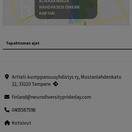
KLIKKAA MINUA
NÄHDÄKSESI OIKEAN
KARTAN.
Tapahtuman ajat
Artteli-kumppanuusyhdistys ry, Mustanlahdenkatu
22, 33210 Tampere
finland@neurodiversityprideday.com
0405587598
Kotisivut