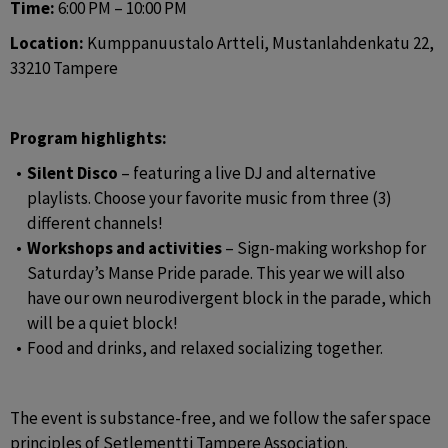
Time:
 6:00 PM – 10:00 PM
Location:
 Kumppanuustalo Artteli, Mustanlahdenkatu 22, 
33210 Tampere
Program highlights:
Silent Disco
 – featuring a live DJ and alternative 
playlists. Choose your favorite music from three (3) 
different channels!
Workshops and activities
 – Sign-making workshop for 
Saturday’s Manse Pride parade. This year we will also 
have our own neurodivergent block in the parade, which 
will be a quiet block!
Food and drinks, and relaxed socializing together.
The event is substance-free, and we follow the safer space 
principles of Setlementti Tampere Association.