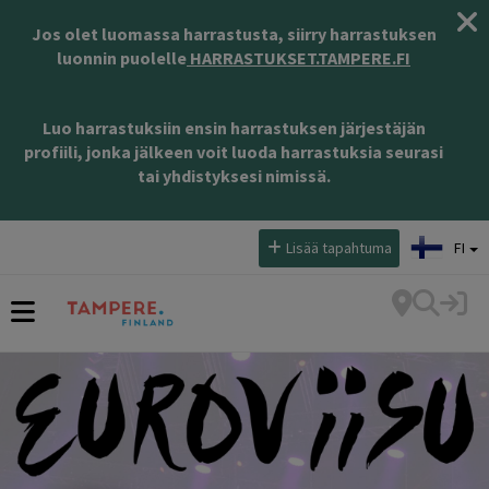
Jos olet luomassa harrastusta, siirry harrastuksen
luonnin puolelle
HARRASTUKSET.TAMPERE.FI
Luo harrastuksiin ensin harrastuksen järjestäjän
profiili, jonka jälkeen voit luoda harrastuksia seurasi
tai yhdistyksesi nimissä.
Valitse kieli:
Lisää tapahtuma
FI