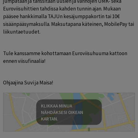
jumpataan ja tanssitaan uusien ja vanhojen UMK- sekä 
Euroviisuhittien tahdissa kahden tunnin ajan. Mukaan 
pääsee hankkimalla TAJUn kesäjumppakortin tai 10€ 
sisäänpääsymaksulla. Maksutapana käteinen, MobilePay tai 
liikuntaetuudet. 
Tule kanssamme kohottamaan Euroviisuhuuma kattoon 
ennen viisufinaalia! 
Ohjaajina Suvi ja Maisa!
KLIKKAA MINUA
NÄHDÄKSESI OIKEAN
KARTAN.