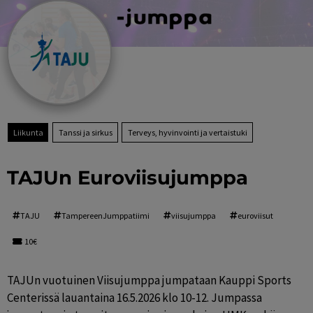
Liikunta
Tanssi ja sirkus
Terveys, hyvinvointi ja vertaistuki
TAJUn Euroviisujumppa
TAJU
TampereenJumppatiimi
viisujumppa
euroviisut
10€
TAJUn vuotuinen Viisujumppa jumpataan Kauppi Sports 
Centerissä lauantaina 16.5.2026 klo 10-12. Jumpassa 