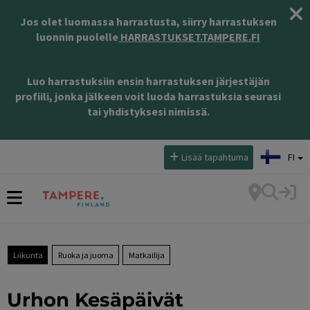
Jos olet luomassa harrastusta, siirry harrastuksen
luonnin puolelle
HARRASTUKSET.TAMPERE.FI
Luo harrastuksiin ensin harrastuksen järjestäjän
profiili, jonka jälkeen voit luoda harrastuksia seurasi
tai yhdistyksesi nimissä.
Valitse kieli:
Lisää tapahtuma
FI
Liikunta
Ruoka ja juoma
Matkailija
Urhon Kesäpäivät