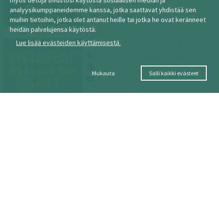
myös tietoja sivustosi käytöstä sosiaalisen median ja
analyysikumppaneidemme kanssa, jotka saattavat yhdistää sen
Kädentaidot ja design
muihin tietoihin, jotka olet antanut heille tai jotka he ovat keränneet
heidän palvelujensa käytöstä.
Lue lisää evästeiden käyttämisestä.
Kynäruiskumaalauksen alkeet
Pyhäjärvenkatu 10, 33200 Tampere
su 25.10.2026 klo 07:00 - 13:00
Mukauta
Salli kaikki evästeet
350€
Kädentaidot ja design
tekemistätampere
NÄYTÄ ENEMMÄN