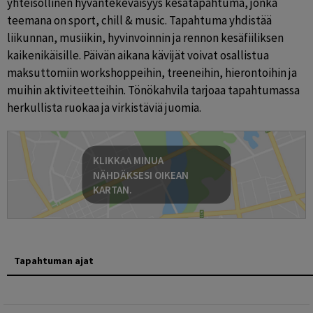
yhteisöllinen hyväntekeväisyys kesätapahtuma, jonka 
teemana on sport, chill & music. Tapahtuma yhdistää 
liikunnan, musiikin, hyvinvoinnin ja rennon kesäfiiliksen 
kaikenikäisille. Päivän aikana kävijät voivat osallistua 
maksuttomiin workshoppeihin, treeneihin, hierontoihin ja 
muihin aktiviteetteihin. Tönökahvila tarjoaa tapahtumassa 
herkullista ruokaa ja virkistäviä juomia.
KLIKKAA MINUA
NÄHDÄKSESI OIKEAN
KARTAN.
Tapahtuman ajat