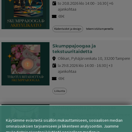
to 20.8.2026 klo 14:00 - 16:30 | +6
ajankohtaa
69€
Kädentaidot ja design
tekemistätampereella
Skumppajoogaa ja
tekstuuritaidetta
Olkkari, Pyhäjärvenkatu 10, 33200 Tampere
la 29.8.2026 klo 14:00 - 16:30 | +3
ajankohtaa
69€
Liikunta
Unisieppareita ja Yinjoogaa
Olkkari, Pyhäjärvenkatu 10, 33200 Tampere
Käytämme evästeitä sisällön mukauttamiseen, sosiaalisen median
su 27.12.2026 klo 15:00 - 17:30
ominaisuuksien tarjoamiseen ja liikenteen analysointiin. Jaamme
69€