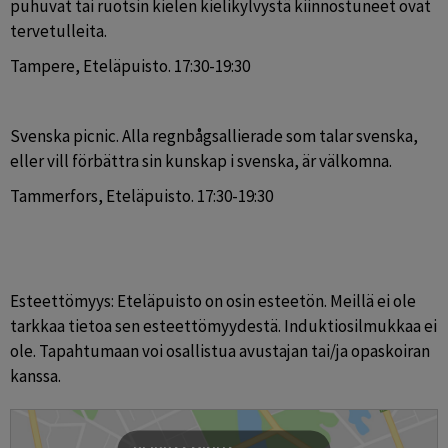
puhuvat tai ruotsin kielen kielikylvystä kiinnostuneet ovat 
tervetulleita.
Tampere, Eteläpuisto. 17:30-19:30
Svenska picnic. Alla regnbågsallierade som talar svenska, 
eller vill förbättra sin kunskap i svenska, är välkomna.
Tammerfors, Eteläpuisto. 17:30-19:30
Esteettömyys: Eteläpuisto on osin esteetön. Meillä ei ole 
tarkkaa tietoa sen esteettömyydestä. Induktiosilmukkaa ei 
ole. Tapahtumaan voi osallistua avustajan tai/ja opaskoiran 
kanssa. 