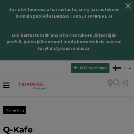
Jos olet luomassa harrastusta, siirry harrastuksen
luonnin puolelle
HARRASTUKSET.TAMPERE.FI
Luo harrastuksiin ensin harrastuksen järjestäjän
profiili, jonka jälkeen voit luoda harrastuksia seurasi
tai yhdistyksesi nimissä.
Valitse kieli:
Lisää tapahtuma
FI
Manse Pride
Q-Kafe