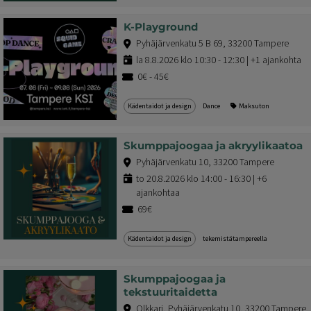
K-Playground
Pyhäjärvenkatu 5 B 69, 33200 Tampere
la 8.8.2026 klo 10:30 - 12:30 | +1 ajankohta
0€ - 45€
Kädentaidot ja design
Dance
Maksuton
Skumppajoogaa ja akryylikaatoa
Pyhäjärvenkatu 10, 33200 Tampere
to 20.8.2026 klo 14:00 - 16:30 | +6
ajankohtaa
69€
Kädentaidot ja design
tekemistätampereella
Skumppajoogaa ja
tekstuuritaidetta
Olkkari, Pyhäjärvenkatu 10, 33200 Tampere