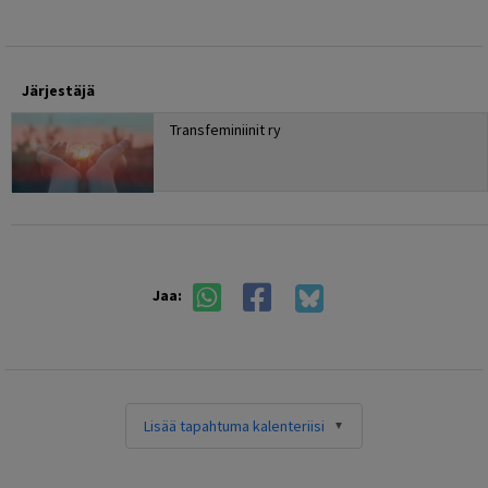
Järjestäjä
Transfeminiinit ry
Jaa:
Lisää tapahtuma kalenteriisi