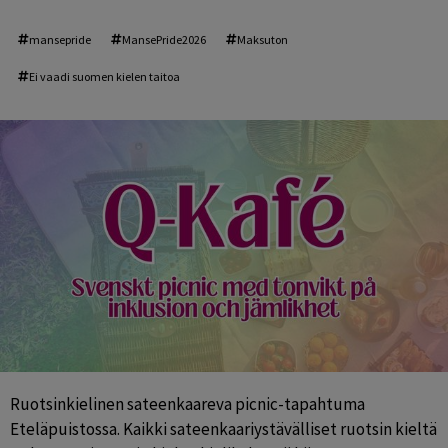
mansepride
MansePride2026
Maksuton
Ei vaadi suomen kielen taitoa
Ruotsinkielinen sateenkaareva picnic-tapahtuma 
Eteläpuistossa. Kaikki sateenkaariystävälliset ruotsin kieltä 