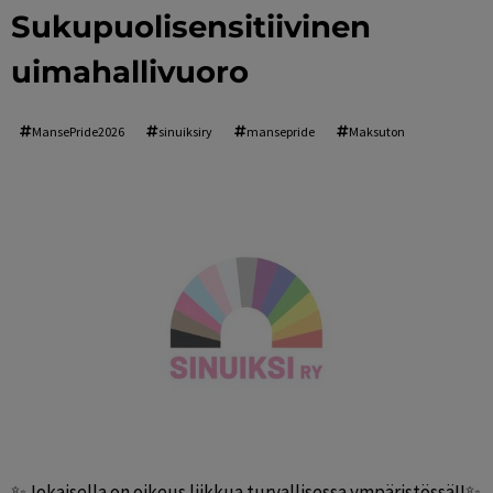
Sukupuolisensitiivinen
uimahallivuoro
MansePride2026
sinuiksiry
mansepride
Maksuton
✨Jokaisella on oikeus liikkua turvallisessa ympäristössä!!✨