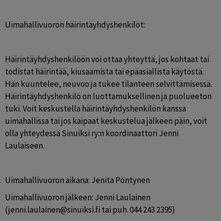
Uimahallivuoron häirintäyhdyshenkilöt:
Häirintäyhdyshenkilöön voi ottaa yhteyttä, jos kohtaat tai 
todistat häirintää, kiusaamista tai epäasiallista käytöstä. 
Hän kuuntelee, neuvoo ja tukee tilanteen selvittämisessä. 
Häirintäyhdyshenkilö on luottamuksellinen ja puolueeton 
tuki. Voit keskustella häirintäyhdyshenkilön kanssa 
uimahallissa tai jos kaipaat keskustelua jälkeen päin, voit 
olla yhteydessä Sinuiksi ry:n koordinaattori Jenni 
Laulaiseen.
Uimahallivuoron aikana: Jenita Pöntynen
Uimahallivuoron jälkeen: Jenni Laulainen 
(jenni.laulainen@sinuiksi.fi tai puh. 044 243 2395)