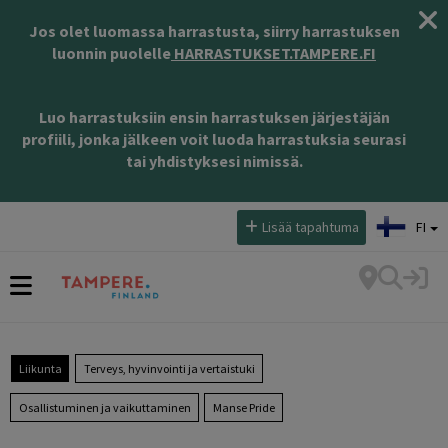
Jos olet luomassa harrastusta, siirry harrastuksen
luonnin puolelle
HARRASTUKSET.TAMPERE.FI
Luo harrastuksiin ensin harrastuksen järjestäjän
profiili, jonka jälkeen voit luoda harrastuksia seurasi
tai yhdistyksesi nimissä.
Valitse kieli:
Lisää tapahtuma
FI
Liikunta
Terveys, hyvinvointi ja vertaistuki
Osallistuminen ja vaikuttaminen
Manse Pride