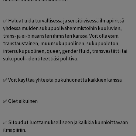
✅ Haluat uida turvallisessa ja sensitiivisessä ilmapiirissä 
yhdessä muiden sukupuolivähemmistöihin kuuluvien, 
trans- ja ei-binääristen ihmisten kanssa. Voit olla esim. 
transtaustainen, muunsukupuolinen, sukupuoleton, 
intersukupuolinen, queer, gender fluid, transvestiitti tai 
sukupuoli-identiteettiäsi pohtiva.
✅ Voit käyttää yhteistä pukuhuonetta kaikkien kanssa
✅ Olet aikuinen
✅ Sitoudut luottamukselliseen ja kaikkia kunnioittavaan 
ilmapiiriin.