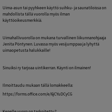
Uima-asun tai pyyhkeen käyttö suihku- ja saunatiloissa on 
mahdollista tällä vuorolla myös ilman 
käyttöoikeusmerkkiä.
Uimahallivuorolla on mukana turvallinen liikunnanohjaaja 
Jenita Pöntynen. Luvassa myös vesijumppaa ja lyhyttä 
uimaopetusta halukkaille!
Sinuiksi ry tarjoaa uintikerran. Käynti on ilmainen!
Ilmoittaudu mukaan tällä lomakkeella: 
https://forms.office.com/e/6jCYuDCyCG
Kenelle vuoro on tarkoitettu?