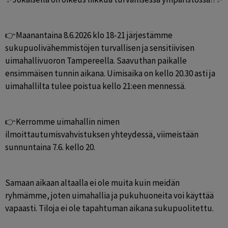
👉Maanantaina 8.6.2026 klo 18-21 järjestämme 
sukupuolivähemmistöjen turvallisen ja sensitiivisen 
uimahallivuoron Tampereella. Saavuthan paikalle 
ensimmäisen tunnin aikana. Uimisaika on kello 20.30 asti ja 
uimahallilta tulee poistua kello 21:een mennessä. 
👉Kerromme uimahallin nimen 
ilmoittautumisvahvistuksen yhteydessä, viimeistään 
sunnuntaina 7.6. kello 20.
Samaan aikaan altaalla ei ole muita kuin meidän 
ryhmämme, joten uimahallia ja pukuhuoneita voi käyttää 
vapaasti. Tiloja ei ole tapahtuman aikana sukupuolitettu.