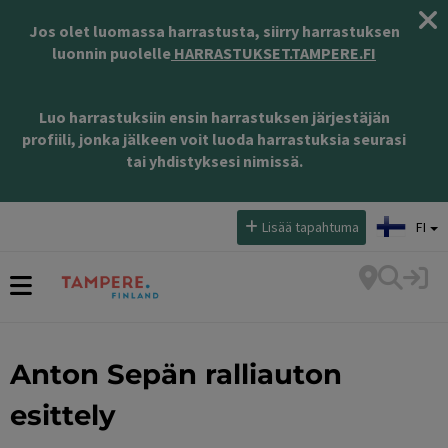
Jos olet luomassa harrastusta, siirry harrastuksen
luonnin puolelle
HARRASTUKSET.TAMPERE.FI
Luo harrastuksiin ensin harrastuksen järjestäjän
profiili, jonka jälkeen voit luoda harrastuksia seurasi
tai yhdistyksesi nimissä.
Valitse kieli:
Lisää tapahtuma
FI
Anton Sepän ralliauton
esittely