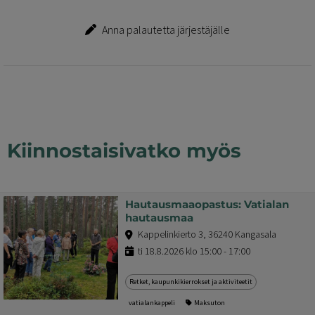
Anna palautetta järjestäjälle
Kiinnostaisivatko myös
Hautausmaaopastus: Vatialan
hautausmaa
Kappelinkierto 3, 36240 Kangasala
ti 18.8.2026 klo 15:00 - 17:00
Retket, kaupunkikierrokset ja aktiviteetit
vatialankappeli
Maksuton