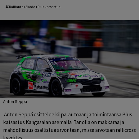
Ralliauto+Skoda+Plus katsastus
Anton Seppä
 Anton Seppä esittelee kilpa-autoaan ja toimintaansa Plus 
katsastus Kangasalan asemalla. Tarjolla on makkaraa ja 
mahdollisuus osallistua arvontaan, missä arvotaan rallicross 
kyyditys.