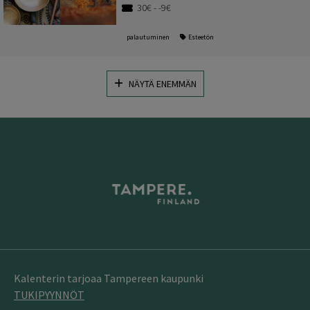
30€ - -9€
palautuminen
Esteetön
NÄYTÄ ENEMMÄN
Kalenterin tarjoaa Tampereen kaupunki
TUKIPYYNNÖT