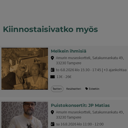
Kiinnostaisivatko myös
Melkein ihmisiä
Amurin museokortteli, Satakunnankatu 49,
33230 Tampere
to 6.8.2026 klo 15:30 - 17:45 | +3 ajankohtaa
13€ - 26€
Teatteri
Kesäteatteri
Esteetön
Puistokonsertit: JP Matias
Amurin museokortteli, Satakunnankatu 49,
33230 Tampere
su 16.8.2026 klo 11:00 - 12:00