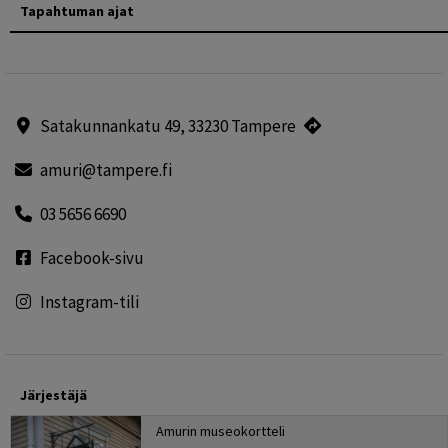
Tapahtuman ajat
Satakunnankatu 49, 33230 Tampere
amuri@tampere.fi
03 5656 6690
Facebook-sivu
Instagram-tili
Järjestäjä
Amurin museokortteli