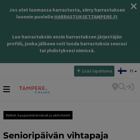
Jos olet luomassa harrastusta, siirry harrastuksen
luonnin puolelle
HARRASTUKSET.TAMPERE.FI
Luo harrastuksiin ensin harrastuksen järjestäjän
profiili, jonka jälkeen voit luoda harrastuksia seurasi
tai yhdistyksesi nimissä.
Valitse kieli:
Lisää tapahtuma
FI
Retket, kaupunkikierrokset ja aktiviteetit
Senioripäivän vihtapaja