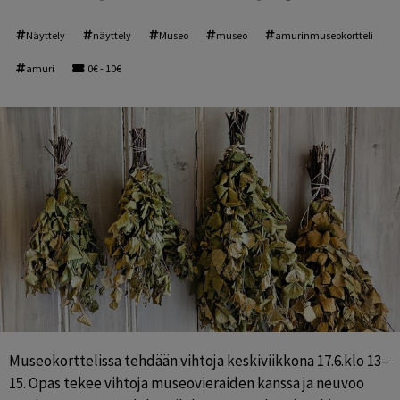
Näyttely
näyttely
Museo
museo
amurinmuseokortteli
amuri
0€ - 10€
Museokorttelissa tehdään vihtoja keskiviikkona 17.6.klo 13–
15. Opas tekee vihtoja museovieraiden kanssa ja neuvoo 