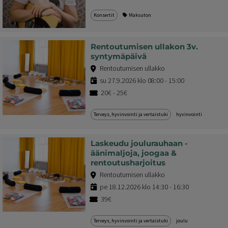
Konsertit
Maksuton
Rentoutumisen ullakon 3v.
syntymäpäivä
Rentoutumisen ullakko
su 27.9.2026 klo 08:00 - 15:00
20€ - 25€
Terveys, hyvinvointi ja vertaistuki
hyvinvointi
Laskeudu joulurauhaan -
äänimaljoja, joogaa &
rentoutusharjoitus
Rentoutumisen ullakko
pe 18.12.2026 klo 14:30 - 16:30
39€
Terveys, hyvinvointi ja vertaistuki
joulu