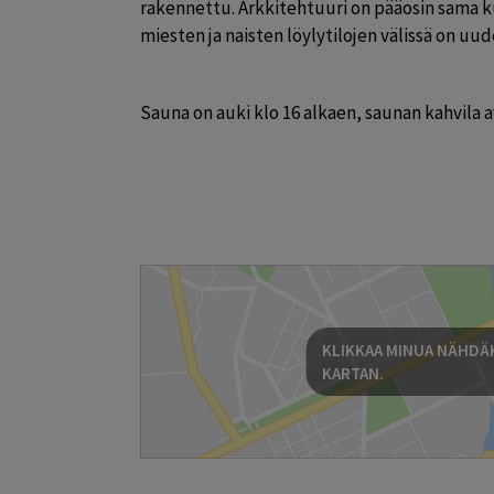
rakennettu. Arkkitehtuuri on pääosin sama kui
miesten ja naisten löylytilojen välissä on uu
Sauna on auki klo 16 alkaen, saunan kahvila a
KLIKKAA MINUA NÄHDÄK
KARTAN.