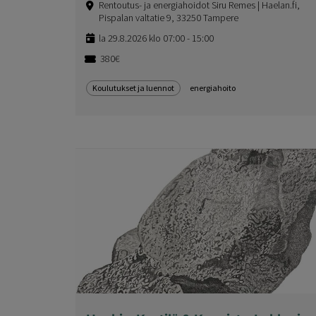
Rentoutus- ja energiahoidot Siru Remes | Haelan.fi,
Pispalan valtatie 9, 33250 Tampere
la 29.8.2026 klo 07:00 - 15:00
380€
Koulutukset ja luennot
energiahoito