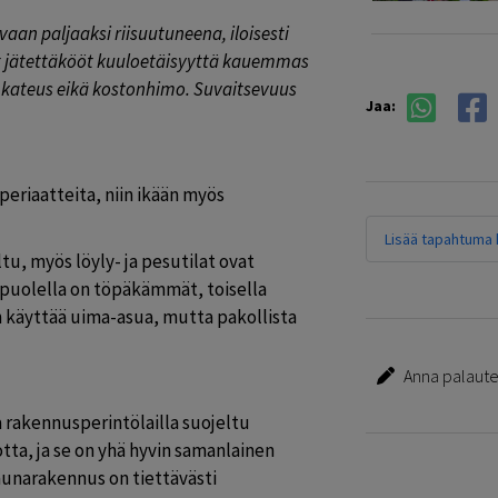
an paljaaksi riisuutuneena, iloisesti 
ät jätettäkööt kuuloetäisyyttä kauemmas 
 kateus eikä kostonhimo. Suvaitsevuus 
Jaa:
riaatteita, niin ikään myös 
Lisää tapahtuma k
u, myös löyly- ja pesutilat ovat 
 puolella on töpäkämmät, toisella 
käyttää uima-asua, mutta pakollista 
Anna palautet
 rakennusperintölailla suojeltu 
ta, ja se on yhä hyvin samanlainen 
aunarakennus on tiettävästi 