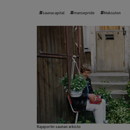
saunacapital
mansepride
Maksuton
Rajaportin saunan arkisto