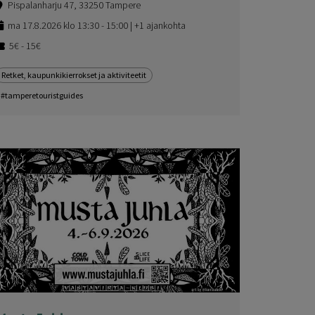
Pispalanharju 47, 33250 Tampere
ma 17.8.2026 klo 13:30 - 15:00 | +1 ajankohta
5€ - 15€
Retket, kaupunkikierrokset ja aktiviteetit
#tamperetouristguides