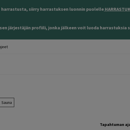
harrastusta, siirry harrastuksen luonnin puolelle
HARRASTUKS
en järjestäjän profiili, jonka jälkeen voit luoda harrastuksia s
jeet
Sauna
Tapahtuman aj