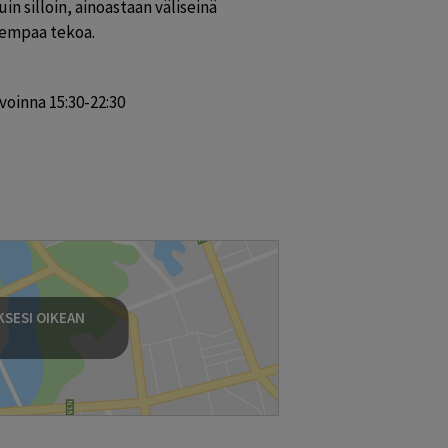
n silloin, ainoastaan väliseinä 
dempaa tekoa. 
voinna 15:30-22:30
SESI OIKEAN