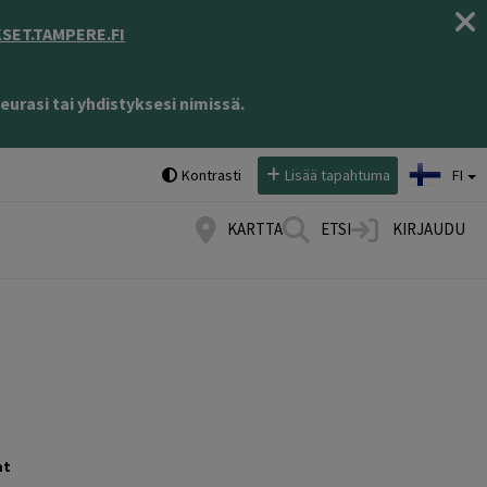
ET.TAMPERE.FI
eurasi tai yhdistyksesi nimissä.
Valitse kieli:
Kontrasti
Lisää tapahtuma
FI
KARTTA
ETSI
KIRJAUDU
at