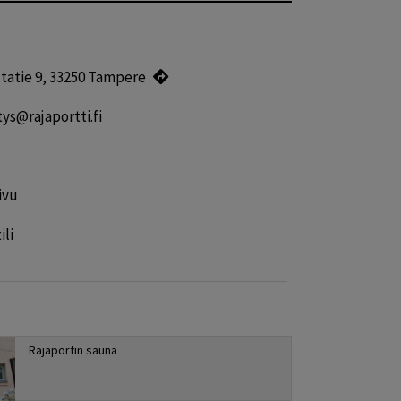
ltatie 9, 33250 Tampere
ys@rajaportti.fi
ivu
ili
Rajaportin sauna