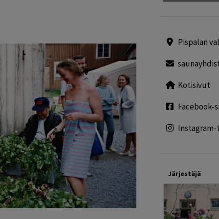
Pispalan va
saunayhdist
Kotisivut
Facebook-s
Instagram-t
Järjestäjä