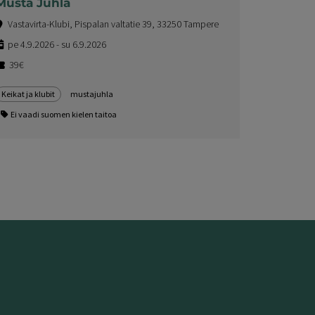
Musta Juhla
Vastavirta-Klubi, Pispalan valtatie 39, 33250 Tampere
pe 4.9.2026 - su 6.9.2026
39€
Keikat ja klubit
mustajuhla
Ei vaadi suomen kielen taitoa