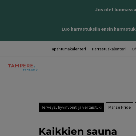
Jos olet luomassa 
Luo harrastuksiin ensin harrastuks
Tapahtumakalenteri
Harrastuskalenteri
Oh
Terveys, hyvinvointi ja vertaistuki
Manse Pride
Kaikkien sauna