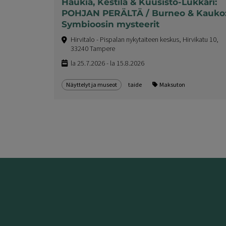
Haukia, Kestilä & Kuusisto-Lukkari:
POHJAN PERÄLTÄ / Burneo & Kauko
Symbioosin mysteerit
Hirvitalo - Pispalan nykytaiteen keskus, Hirvikatu 10,
33240 Tampere
la 25.7.2026 - la 15.8.2026
Näyttelyt ja museot
taide
Maksuton