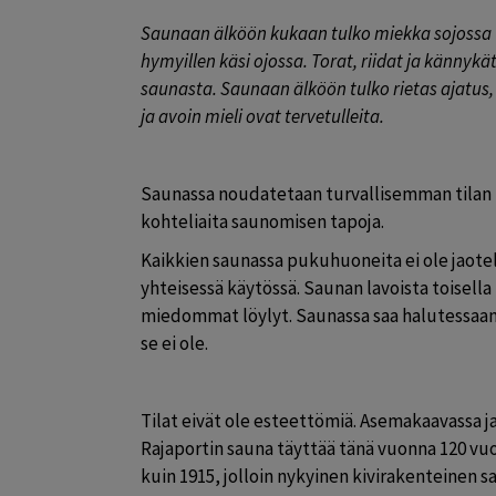
Saunaan älköön kukaan tulko miekka sojossa va
hymyillen käsi ojossa. Torat, riidat ja kännyk
saunasta. Saunaan älköön tulko rietas ajatus,
ja avoin mieli ovat tervetulleita.
Saunassa noudatetaan turvallisemman tilan pe
kohteliaita saunomisen tapoja.
Kaikkien saunassa pukuhuoneita ei ole jaotelt
yhteisessä käytössä. Saunan lavoista toisella
miedommat löylyt. Saunassa saa halutessaan 
se ei ole.
Tilat eivät ole esteettömiä. Asemakaavassa ja
Rajaportin sauna täyttää tänä vuonna 120 vuot
kuin 1915, jolloin nykyinen kivirakenteinen s