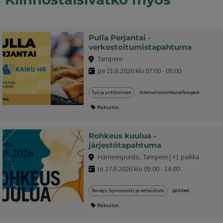
Pulla Perjantai -
verkostoitumistapahtuma
Tampere
pe 21.8.2026 klo 07:00 - 09:00
Työ ja yrittäminen
InternationalHouseTampere
Maksuton
Rohkeus kuulua -
järjestötapahtuma
Hämeenpuisto, Tampere | +1 paikka
to 27.8.2026 klo 09:00 - 14:00
Terveys, hyvinvointi ja vertaistuki
päihteet
Maksuton