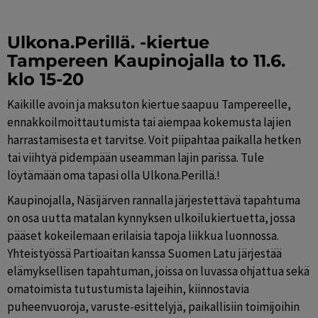
Ulkona.Perillä. -kiertue 
Tampereen Kaupinojalla to 11.6. 
klo 15-20
Kaikille avoin ja maksuton kiertue saapuu Tampereelle, 
ennakkoilmoittautumista tai aiempaa kokemusta lajien 
harrastamisesta et tarvitse. Voit piipahtaa paikalla hetken 
tai viihtyä pidempään useamman lajin parissa. Tule 
löytämään oma tapasi olla Ulkona.Perillä.!
Kaupinojalla, Näsijärven rannalla järjestettävä tapahtuma 
on osa uutta matalan kynnyksen ulkoilukiertuetta, jossa 
pääset kokeilemaan erilaisia tapoja liikkua luonnossa. 
Yhteistyössä Partioaitan kanssa Suomen Latu järjestää 
elämyksellisen tapahtuman, joissa on luvassa ohjattua sekä 
omatoimista tutustumista lajeihin, kiinnostavia 
puheenvuoroja, varuste-esittelyjä, paikallisiin toimijoihin 