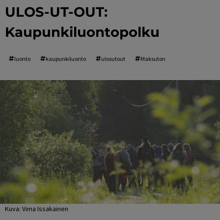
ULOS-UT-OUT:
Kaupunkiluontopolku
luonto
kaupunkiluonto
ulosutout
Maksuton
Kuva: Vima Issakainen