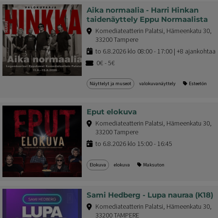
Aika normaalia - Harri Hinkan
taidenäyttely Eppu Normaalista
Komediateatterin Palatsi, Hämeenkatu 30,
33200 Tampere
to 6.8.2026 klo 08:00 - 17:00 | +8 ajankohtaa
0€ - 5€
Näyttelyt ja museot
valokuvanäyttely
Esteetön
Eput elokuva
Komediateatterin Palatsi, Hämeenkatu 30,
33200 Tampere
to 6.8.2026 klo 15:00 - 16:45
Elokuva
elokuva
Maksuton
Sami Hedberg - Lupa nauraa (K18)
Komediateatterin Palatsi, Hämeenkatu 30,
33200 TAMPERE