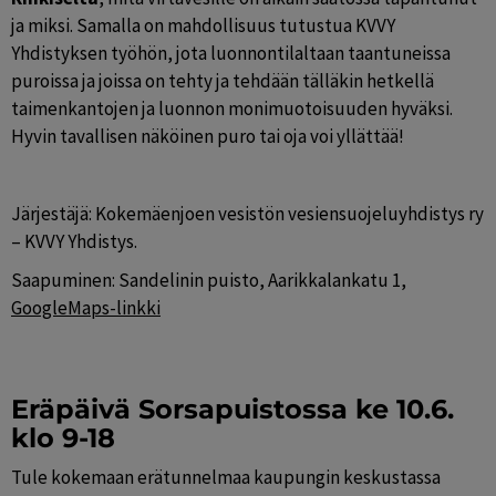
ja miksi. Samalla on mahdollisuus tutustua KVVY 
Yhdistyksen työhön, jota luonnontilaltaan taantuneissa 
puroissa ja joissa on tehty ja tehdään tälläkin hetkellä 
taimenkantojen ja luonnon monimuotoisuuden hyväksi. 
Hyvin tavallisen näköinen puro tai oja voi yllättää!
Järjestäjä: Kokemäenjoen vesistön vesiensuojeluyhdistys ry 
– KVVY Yhdistys.
Saapuminen: Sandelinin puisto, Aarikkalankatu 1, 
GoogleMaps-linkki
Eräpäivä Sorsapuistossa ke 10.6. 
klo 9-18
Tule kokemaan erätunnelmaa kaupungin keskustassa 