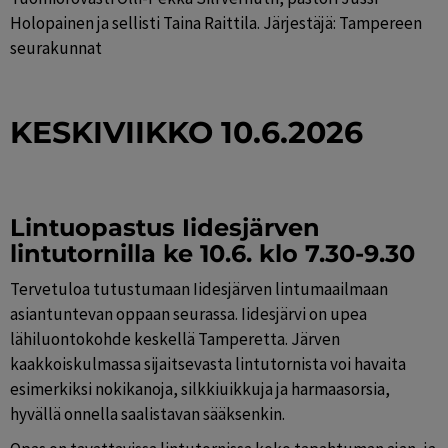
Holopainen ja sellisti Taina Raittila. Järjestäjä: Tampereen 
seurakunnat
KESKIVIIKKO 10.6.2026
Lintuopastus Iidesjärven 
lintutornilla ke 10.6. klo 7.30-9.30
Tervetuloa tutustumaan Iidesjärven lintumaailmaan 
asiantuntevan oppaan seurassa. Iidesjärvi on upea 
lähiluontokohde keskellä Tamperetta. Järven 
kaakkoiskulmassa sijaitsevasta lintutornista voi havaita 
esimerkiksi nokikanoja, silkkiuikkuja ja harmaasorsia, 
hyvällä onnella saalistavan sääksenkin.