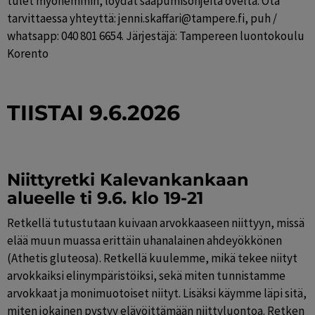
tulet myöhemmin, löydät saapumisohjeita ovelta. Ota 
tarvittaessa yhteyttä: jenni.skaffari@tampere.fi, puh / 
whatsapp: 040 801 6654. Järjestäjä: Tampereen luontokoulu 
Korento
TIISTAI 9.6.2026
Niittyretki Kalevankankaan 
alueelle ti 9.6. klo 19-21
Retkellä tutustutaan kuivaan arvokkaaseen niittyyn, missä 
elää muun muassa erittäin uhanalainen ahdeyökkönen 
(Athetis gluteosa). Retkellä kuulemme, mikä tekee niityt 
arvokkaiksi elinympäristöiksi, sekä miten tunnistamme 
arvokkaat ja monimuotoiset niityt. Lisäksi käymme läpi sitä, 
miten jokainen pystyy elävöittämään niittyluontoa. Retken 