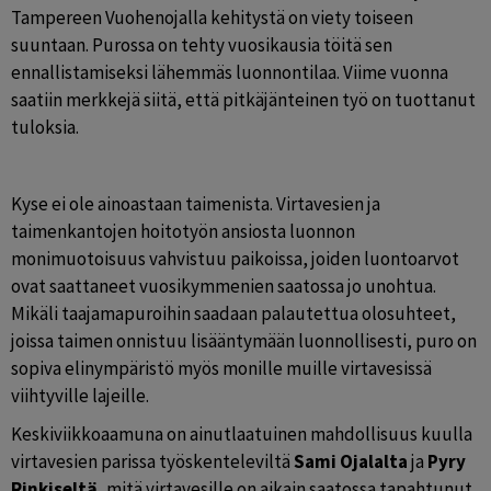
Tampereen Vuohenojalla kehitystä on viety toiseen 
suuntaan. Purossa on tehty vuosikausia töitä sen 
ennallistamiseksi lähemmäs luonnontilaa. Viime vuonna 
saatiin merkkejä siitä, että pitkäjänteinen työ on tuottanut 
tuloksia.
Kyse ei ole ainoastaan taimenista. Virtavesien ja 
taimenkantojen hoitotyön ansiosta luonnon 
monimuotoisuus vahvistuu paikoissa, joiden luontoarvot 
ovat saattaneet vuosikymmenien saatossa jo unohtua. 
Mikäli taajamapuroihin saadaan palautettua olosuhteet, 
joissa taimen onnistuu lisääntymään luonnollisesti, puro on 
sopiva elinympäristö myös monille muille virtavesissä 
viihtyville lajeille.
Keskiviikkoaamuna on ainutlaatuinen mahdollisuus kuulla 
virtavesien parissa työskenteleviltä 
Sami Ojalalta
 ja 
Pyry 
Rinkiseltä
, mitä virtavesille on aikain saatossa tapahtunut 