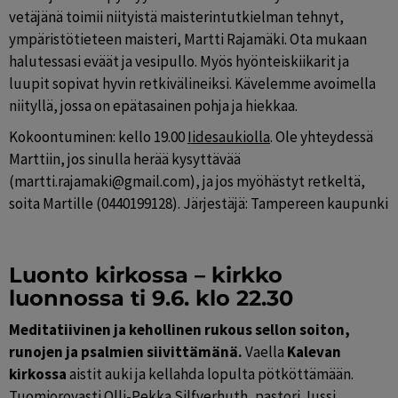
vetäjänä toimii niityistä maisterintutkielman tehnyt, 
ympäristötieteen maisteri, Martti Rajamäki. Ota mukaan 
halutessasi eväät ja vesipullo. Myös hyönteiskiikarit ja 
luupit sopivat hyvin retkivälineiksi. Kävelemme avoimella 
niityllä, jossa on epätasainen pohja ja hiekkaa.
Kokoontuminen: kello 19.00 
Iidesaukiolla
. Ole yhteydessä 
Marttiin, jos sinulla herää kysyttävää 
(martti.rajamaki@gmail.com), ja jos myöhästyt retkeltä, 
soita Martille (0440199128). Järjestäjä: Tampereen kaupunki
Luonto kirkossa – kirkko 
luonnossa ti 9.6. klo 22.30
Meditatiivinen ja kehollinen rukous sellon soiton, 
runojen ja psalmien siivittämänä. 
Vaella 
Kalevan 
kirkossa
 aistit auki ja kellahda lopulta pötköttämään. 
Tuomiorovasti Olli-Pekka Silfverhuth, pastori Jussi 