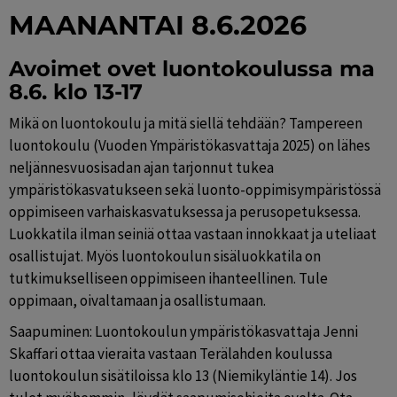
MAANANTAI 8.6.2026
Avoimet ovet luontokoulussa ma 
8.6. klo 13-17
Mikä on luontokoulu ja mitä siellä tehdään? Tampereen 
luontokoulu (Vuoden Ympäristökasvattaja 2025) on lähes 
neljännesvuosisadan ajan tarjonnut tukea 
ympäristökasvatukseen sekä luonto-oppimisympäristössä 
oppimiseen varhaiskasvatuksessa ja perusopetuksessa. 
Luokkatila ilman seiniä ottaa vastaan innokkaat ja uteliaat 
osallistujat. Myös luontokoulun sisäluokkatila on 
tutkimukselliseen oppimiseen ihanteellinen. Tule 
oppimaan, oivaltamaan ja osallistumaan.
Saapuminen: Luontokoulun ympäristökasvattaja Jenni 
Skaffari ottaa vieraita vastaan Terälahden koulussa 
luontokoulun sisätiloissa klo 13 (Niemikyläntie 14). Jos 