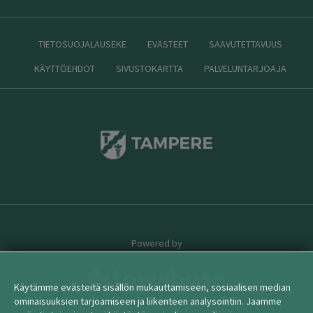
TIETOSUOJALAUSEKE
EVÄSTEET
SAAVUTETTAVUUS
KÄYTTÖEHDOT
SIVUSTOKARTTA
PALVELUNTARJOAJA
Powered by
Käytämme evästeitä sisällön mukauttamiseen, sosiaalisen median
ominaisuuksien tarjoamiseen ja liikenteen analysointiin. Jaamme