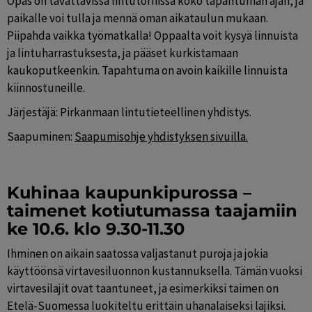
Opas on tavattavissa lintutornissa koko tapahtuman ajan, ja 
paikalle voi tulla ja mennä oman aikataulun mukaan. 
Piipahda vaikka työmatkalla! Oppaalta voit kysyä linnuista 
ja lintuharrastuksesta, ja pääset kurkistamaan 
kaukoputkeenkin. Tapahtuma on avoin kaikille linnuista 
kiinnostuneille.
Järjestäjä: Pirkanmaan lintutieteellinen yhdistys.
Saapuminen: 
Saapumisohje yhdistyksen sivuilla.
Kuhinaa kaupunkipurossa – 
taimenet kotiutumassa taajamiin 
ke 10.6. klo 9.30-11.30
Ihminen on aikain saatossa valjastanut puroja ja jokia 
käyttöönsä virtavesiluonnon kustannuksella. Tämän vuoksi 
virtavesilajit ovat taantuneet, ja esimerkiksi taimen on 
Etelä-Suomessa luokiteltu erittäin uhanalaiseksi lajiksi. 