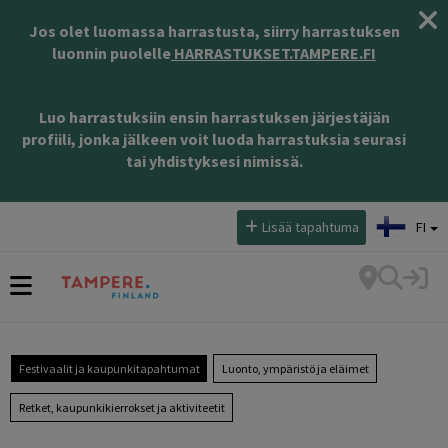
Jos olet luomassa harrastusta, siirry harrastuksen
luonnin puolelle
HARRASTUKSET.TAMPERE.FI
Luo harrastuksiin ensin harrastuksen järjestäjän
profiili, jonka jälkeen voit luoda harrastuksia seurasi
tai yhdistyksesi nimissä.
Valitse kieli:
Lisää tapahtuma
FI
Festivaalit ja kaupunkitapahtumat
Luonto, ympäristö ja eläimet
Retket, kaupunkikierrokset ja aktiviteetit