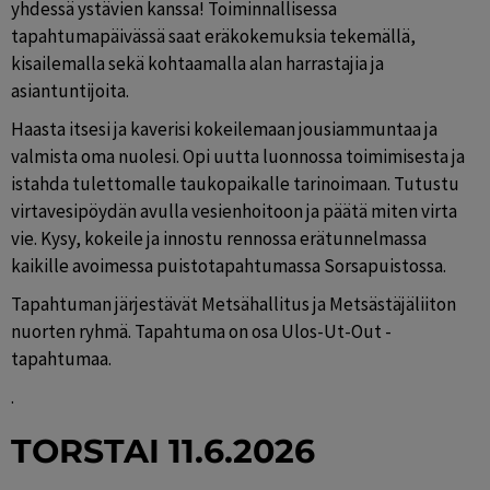
yhdessä ystävien kanssa! Toiminnallisessa 
tapahtumapäivässä saat eräkokemuksia tekemällä, 
kisailemalla sekä kohtaamalla alan harrastajia ja 
asiantuntijoita.
Haasta itsesi ja kaverisi kokeilemaan jousiammuntaa ja 
valmista oma nuolesi. Opi uutta luonnossa toimimisesta ja 
istahda tulettomalle taukopaikalle tarinoimaan. Tutustu 
virtavesipöydän avulla vesienhoitoon ja päätä miten virta 
vie. Kysy, kokeile ja innostu rennossa erätunnelmassa 
kaikille avoimessa puistotapahtumassa Sorsapuistossa.
Tapahtuman järjestävät Metsähallitus ja Metsästäjäliiton 
nuorten ryhmä. Tapahtuma on osa Ulos-Ut-Out -
tapahtumaa.
.
TORSTAI 11.6.2026