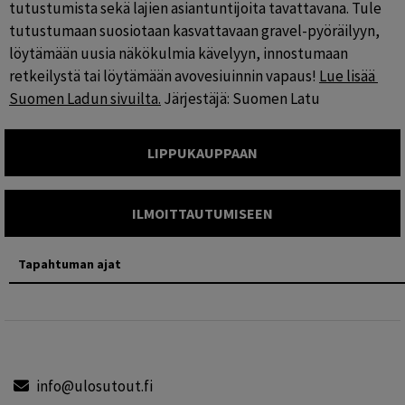
tutustumista sekä lajien asiantuntijoita tavattavana. Tule 
tutustumaan suosiotaan kasvattavaan gravel-pyöräilyyn, 
löytämään uusia näkökulmia kävelyyn, innostumaan 
retkeilystä tai löytämään avovesiuinnin vapaus! 
Lue lisää 
Suomen Ladun sivuilta.
 Järjestäjä: Suomen Latu
LIPPUKAUPPAAN
ILMOITTAUTUMISEEN
Tapahtuman ajat
info@ulosutout.fi