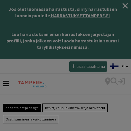
Jos olet luomassa harrastusta, siirry harrastuksen
luonnin puolelle
HARRASTUKSET.TAMPERE.FI
Luo harrastuksiin ensin harrastuksen järjestäjän
profiili, jonka jälkeen voit luoda harrastuksia seurasi
tai yhdistyksesi nimissä.
Valitse kieli:
Lisää tapahtuma
FI
Kädentaidot ja design
Retket, kaupunkikierrokset ja aktiviteetit
Osallistuminen ja vaikuttaminen