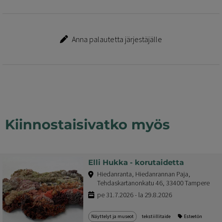
Anna palautetta järjestäjälle
Kiinnostaisivatko myös
Elli Hukka - korutaidetta
Hiedanranta, Hiedanrannan Paja,
Tehdaskartanonkatu 46, 33400 Tampere
pe 31.7.2026 - la 29.8.2026
Näyttelyt ja museot
tekstiillitaide
Esteetön