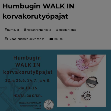
Humbugin WALK IN
korvakorutyöpajat
humbugi
hiedanrannanpaja
#hiedanranta
Ei vaadi suomen kielen taitoa
30€ - 0€