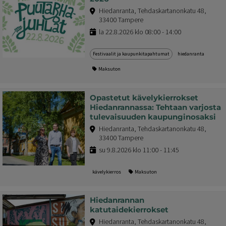
Hiedanranta, Tehdaskartanonkatu 48,
33400 Tampere
la 22.8.2026 klo 08:00 - 14:00
Festivaalit ja kaupunkitapahtumat
hiedanranta
Maksuton
Opastetut kävelykierrokset
Hiedanrannassa: Tehtaan varjosta
tulevaisuuden kaupunginosaksi
Hiedanranta, Tehdaskartanonkatu 48,
33400 Tampere
su 9.8.2026 klo 11:00 - 11:45
kävelykierros
Maksuton
Hiedanrannan
katutaidekierrokset
Hiedanranta, Tehdaskartanonkatu 48,