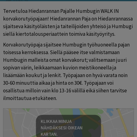
Tervetuloa Hiedanrannan Pajalle Humbugin WALK IN 
korvakorutyöpajaan! Hiedanrannan Paja on Hiedanrannassa 
sijaitseva käsityöläisten ja taiteilijoiden yhteisö ja Humbugi 
siellä kiertotalousperiaattein toimiva käsityöyritys. 
Korvakorutyöpaja sijaitsee Humbugin työhuoneella pajan 
toisessa kerroksessa. Siellä pääsee itse valmistamaan 
Humbugin malleista omat korvakorut; valitsemaan juuri 
sopivan värin, leikkaamaan kuvion meistikoneella ja 
lisäämään koukut ja lenkit. Työpajaan on hyvä varata noin 
30-60 minuuttia aikaa ja hinta on 30€. Työpajaan voi 
osallistua milloin vain klo 13-16 välillä eikä siihen tarvitse 
ilmoittautua etukäteen.
KLIKKAA MINUA
NÄHDÄKSESI OIKEAN
KARTAN.