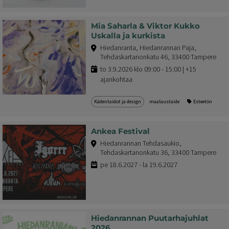
Mia Saharla & Viktor Kukko
Uskalla ja kurkista
Hiedanranta, Hiedanrannan Paja,
Tehdaskartanonkatu 46, 33400 Tampere
to 3.9.2026 klo 09:00 - 15:00 | +15
ajankohtaa
Kädentaidot ja design
maalaustaide
Esteetön
Ankea Festival
Hiedanrannan Tehdasaukio,
Tehdaskartanonkatu 36, 33400 Tampere
pe 18.6.2027 - la 19.6.2027
Hiedanrannan Puutarhajuhlat
2026