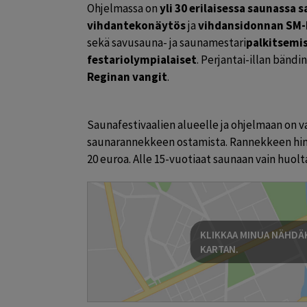
Ohjelmassa on 
yli 30 erilaisessa saunassa 
vihdantekonäytös 
ja 
vihdansidonnan SM-k
sekä savusauna- ja saunamestari
palkitsemi
festariolympialaiset
. Perjantai-illan bändin
Reginan vangit
.
Saunafestivaalien alueelle ja ohjelmaan on 
saunarannekkeen ostamista. Rannekkeen hinta
20 euroa. Alle 15-vuotiaat saunaan vain huolt
KLIKKAA MINUA NÄHDÄK
KARTAN.