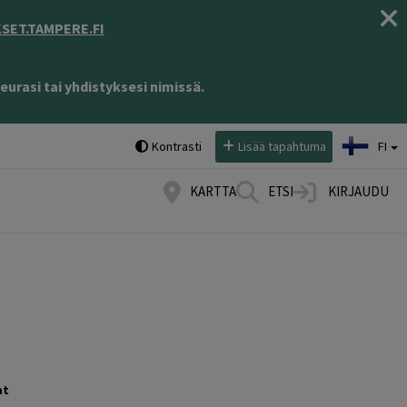
ET.TAMPERE.FI
eurasi tai yhdistyksesi nimissä.
Valitse kieli:
Kontrasti
Lisää tapahtuma
FI
KARTTA
ETSI
KIRJAUDU
at