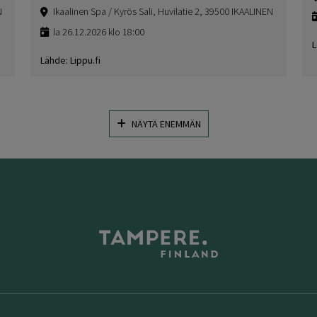
N
Ikaalinen Spa / Kyrös Sali, Huvilatie 2, 39500 IKAALINEN
la 26.12.2026 klo 18:00
L
Lähde: Lippu.fi
NÄYTÄ ENEMMÄN