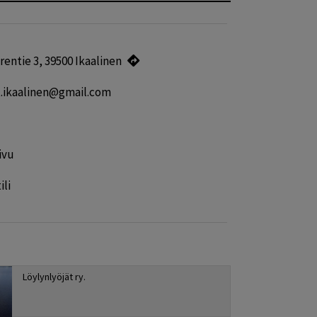
rentie 3, 39500 Ikaalinen
t.ikaalinen@gmail.com
ivu
ili
Löylynlyöjät ry.