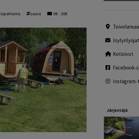
atapahtuma
sauna
0€ - 20€
Toivolansaa
loylynlyoja
Kotisivut
Facebook-s
Instagram-t
Järjestäjä