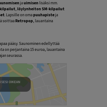
saunomisen 
ja 
uimisen 
lisäksi mm. 
ilpailut
, 
löylynheiton SM-kilpailut 
set
. Lapsille on oma 
puuhapiste 
ja 
ä soittaa 
Retropop
, lauantaina 
vapaa pääsy. Saunominen edellyttää 
 on perjantaina 15 euroa, lauantaina 
ajan seurassa.
SESI OIKEAN