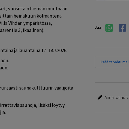
iset, vuosittain hieman muotoaan 
sittain heinäkuun kolmantena 
illa Vihdan ympäristössä, 
Jaa:
aarentie 3, Ikaalinen).
ntaina ja lauantaina 17.-18.7.2026.
kaen.
Lisää tapahtuma k
aen.
runsaasti saunakulttuurin vaalijoita 
Anna palautet
irrettäviä saunoja, lisäksi löytyy 
ia.