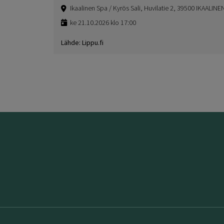
Ikaalinen Spa / Kyrös Sali, Huvilatie 2, 39500 IKAALINE
ke 21.10.2026 klo 17:00
Lähde: Lippu.fi