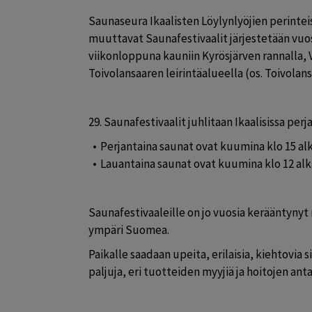
Saunaseura Ikaalisten Löylynlyöjien perinte
muuttavat Saunafestivaalit järjestetään vuo
viikonloppuna kauniin Kyrösjärven rannalla, V
Toivolansaaren leirintäalueella (os. Toivolans
29. Saunafestivaalit juhlitaan Ikaalisissa perja
Perjantaina saunat ovat kuumina klo 15 al
Lauantaina saunat ovat kuumina klo 12 alk
Saunafestivaaleille on jo vuosia kerääntynyt 
ympäri Suomea.
Paikalle saadaan upeita, erilaisia, kiehtovia si
paljuja, eri tuotteiden myyjiä ja hoitojen antaj