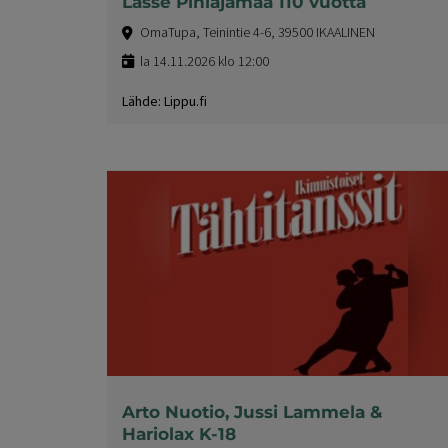
Lasse Pihlajamaa 110 vuotta
OmaTupa, Teinintie 4-6, 39500 IKAALINEN
la 14.11.2026 klo 12:00
Lähde: Lippu.fi
Arto Nuotio, Jussi Lammela &
Hariolax K-18