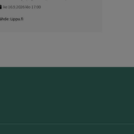
ke 16.9.2026 klo 17:00
ähde: Lippu.fi