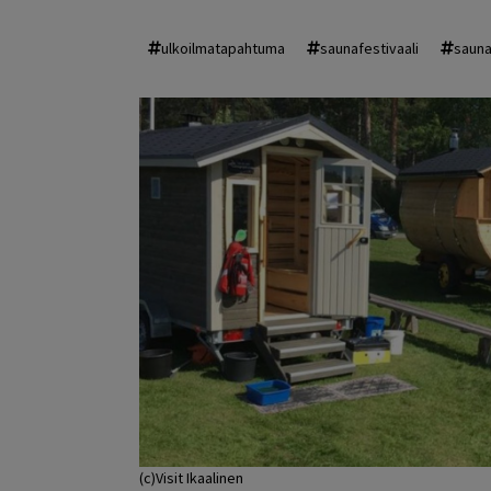
ulkoilmatapahtuma
saunafestivaali
saun
(c)Visit Ikaalinen