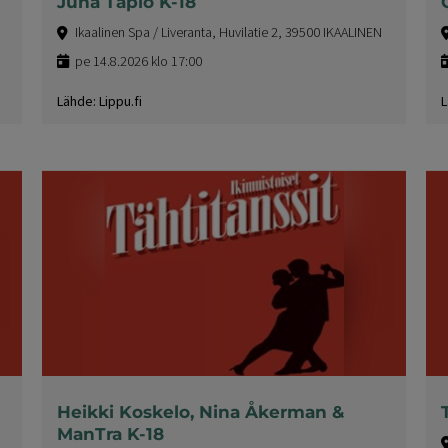
Juha Tapio K-18
Ikaalinen Spa / Liveranta, Huvilatie 2, 39500 IKAALINEN
pe 14.8.2026 klo 17:00
Lähde: Lippu.fi
L
Heikki Koskelo, Nina Åkerman &
ManTra K-18