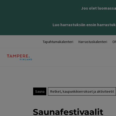
Jos olet luomassa 
Luo harrastuksiin ensin harrastuks
Tapahtumakalenteri
Harrastuskalenteri
Oh
Sauna
Retket, kaupunkikierrokset ja aktiviteetit
Saunafestivaalit