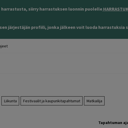
harrastusta, siirry harrastuksen luonnin puolelle
HARRASTUKS
en järjestäjän profiili, jonka jälkeen voit luoda harrastuksia s
jeet
Liikunta
Festivaalit ja kaupunkitapahtumat
Matkailija
Tapahtuman aj