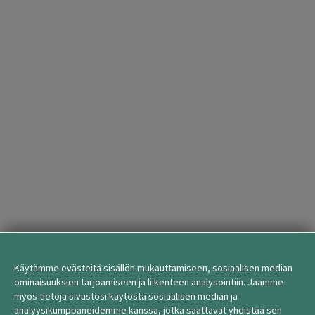
Käytämme evästeitä sisällön mukauttamiseen, sosiaalisen median
ominaisuuksien tarjoamiseen ja liikenteen analysointiin. Jaamme
myös tietoja sivustosi käytöstä sosiaalisen median ja
analyysikumppaneidemme kanssa, jotka saattavat yhdistää sen