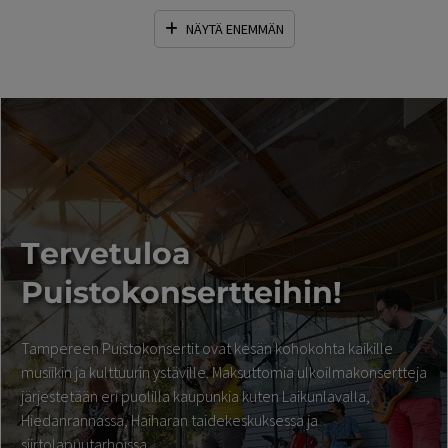
NÄYTÄ ENEMMÄN
T
ervetuloa
Puistokonsertteihin!
Tampereen Puistokonsertit ovat kesän kohokohta kaikille
musiikin ja kulttuurin ystäville. Maksuttomia ulkoilmakonsertteja
järjestetään eri puolilla kaupunkia kuten Laikunlavalla,
Hiedanrannassa, Haiharan taidekeskuksessa ja
siirtolapuutarhoissa.