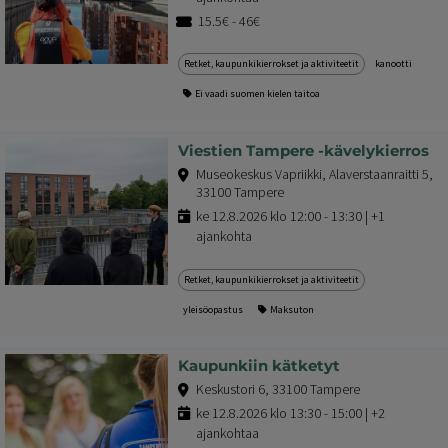
15.5€ - 46€
Retket, kaupunkikierrokset ja aktiviteetit
kanootti
Ei vaadi suomen kielen taitoa
Viestien Tampere -kävelykierros
Museokeskus Vapriikki, Alaverstaanraitti 5,
33100 Tampere
ke 12.8.2026 klo 12:00 - 13:30 | +1
ajankohta
Retket, kaupunkikierrokset ja aktiviteetit
yleisöopastus
Maksuton
Kaupunkiin kätketyt
Keskustori 6, 33100 Tampere
ke 12.8.2026 klo 13:30 - 15:00 | +2
ajankohtaa