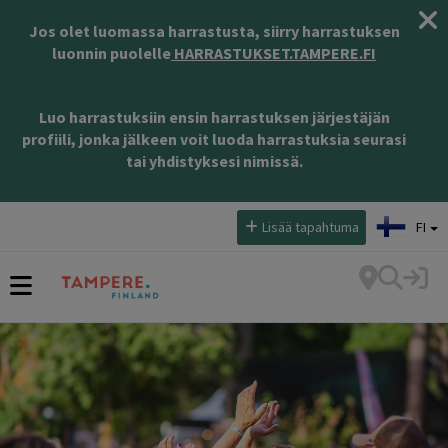
Jos olet luomassa harrastusta, siirry harrastuksen
luonnin puolelle
HARRASTUKSET.TAMPERE.FI
Luo harrastuksiin ensin harrastuksen järjestäjän
profiili, jonka jälkeen voit luoda harrastuksia seurasi
tai yhdistyksesi nimissä.
Valitse kieli:
Lisää tapahtuma
FI