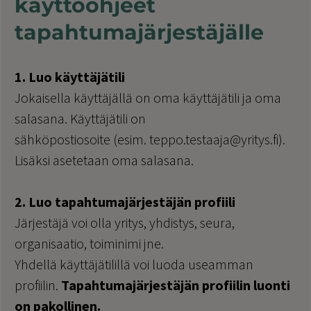
käyttöohjeet
tapahtumajärjestäjälle
1. Luo käyttäjätili
Jokaisella käyttäjällä on oma käyttäjätili ja oma
salasana. Käyttäjätili on
sähköpostiosoite (esim. teppo.testaaja@yritys.fi).
Lisäksi asetetaan oma salasana.
2. Luo tapahtumajärjestäjän profiili
Järjestäjä voi olla yritys, yhdistys, seura,
organisaatio, toiminimi jne.
Yhdellä käyttäjätilillä voi luoda useamman
profiilin.
Tapahtumajärjestäjän profiilin luonti
on pakollinen.