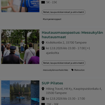
5€ - 15€
Retket, kaupunkikierrokset ja aktiviteetit
#tampereenoppaat
Hautausmaaopastus: Messukylän
hautausmaat
Kivikirkontie 2, 33700 Tampere
ke 12.8.2026 klo 15:00 - 17:00 | +1
ajankohta
Retket, kaupunkikierrokset ja aktiviteetit
messukylänvanhakirkko
Maksuton
SUP Pilates
Hiking Travel, Hit Ky, Kaupinpuistonkatu 4,
33500 Tampere
ke 12.8.2026 klo 15:30 - 17:00
26€ - 36€