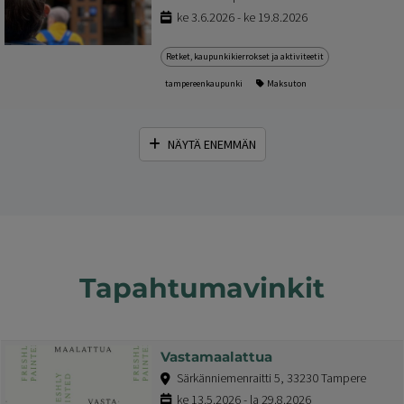
ke 3.6.2026 - ke 19.8.2026
Retket, kaupunkikierrokset ja aktiviteetit
tampereenkaupunki
Maksuton
NÄYTÄ ENEMMÄN
Tapahtumavinkit
Vastamaalattua
Särkänniemenraitti 5, 33230 Tampere
ke 13.5.2026 - la 29.8.2026