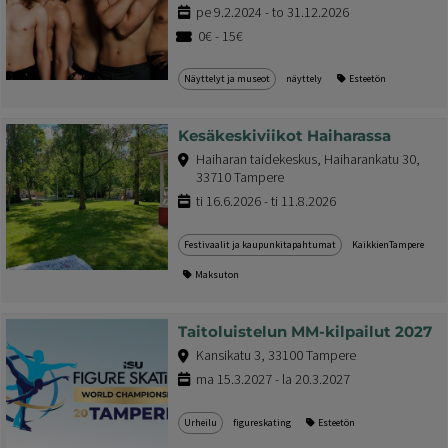
pe 9.2.2024 - to 31.12.2026
0€ - 15€
Näyttelyt ja museot
näyttely
Esteetön
Kesäkeskiviikot Haiharassa
Haiharan taidekeskus, Haiharankatu 30,
33710 Tampere
ti 16.6.2026 - ti 11.8.2026
Festivaalit ja kaupunkitapahtumat
KaikkienTampere
Maksuton
Taitoluistelun MM-kilpailut 2027
Kansikatu 3, 33100 Tampere
ma 15.3.2027 - la 20.3.2027
Urheilu
figureskating
Esteetön