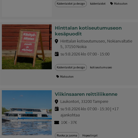
Kädentaidot ja design
kädentaidot
Maksuton
Hinttalan kotiseutumuseon
kesäpuodit
Hinttalan kotiseutumuseo, Nokianvaltatie
5, 37150 Nokia
su 9.8.2026 klo 07:00 - 15:00
Kädentaidot ja design
kotiseutumuseo
Maksuton
Viikinsaaren reittiliikenne
Laukontori, 33200 Tampere
su 9.8.2026 klo 07:00 - 15:30 | +17
ajankohtaa
10€ - 37€
Ruoka ja juoma
Hopealinjat