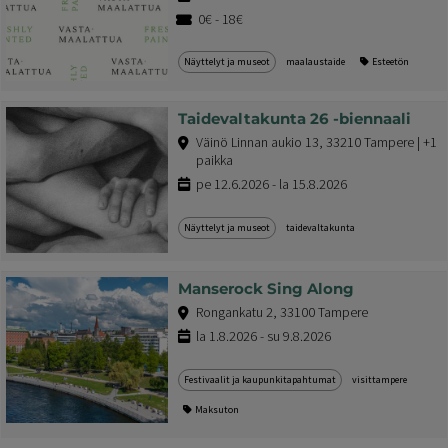
0€ - 18€
Näyttelyt ja museot
maalaustaide
Esteetön
Taidevaltakunta 26 -biennaali
Väinö Linnan aukio 13, 33210 Tampere | +1
paikka
pe 12.6.2026 - la 15.8.2026
Näyttelyt ja museot
taidevaltakunta
Manserock Sing Along
Rongankatu 2, 33100 Tampere
la 1.8.2026 - su 9.8.2026
Festivaalit ja kaupunkitapahtumat
visittampere
Maksuton