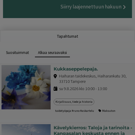
Siirry laajennettuun hakuun
Tapahtumat
Suosituimmat
Alkaa seuraavaksi
Kukkaseppelepaja.
Haiharan taidekeskus, Haiharankatu 30,
33710 Tampere
su 9.8.2026 klo 10:00 - 13:00
Kirjallisuus, tiede ja historia
taidetyöpaja #runo #askartelu
Maksuton
Kävelykierros: Taloja ja tarinoita -
Kangasalan keskusta ennen ja