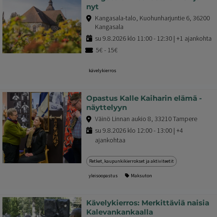
nyt
Kangasala-talo, Kuohunharjuntie 6, 36200
Kangasala
su 9.8.2026 klo 11:00 - 12:30 | +1 ajankohta
5€ - 15€
kävelykierros
Opastus Kalle Kaiharin elämä -
näyttelyyn
Väinö Linnan aukio 8, 33210 Tampere
su 9.8.2026 klo 12:00 - 13:00 | +4
ajankohtaa
Retket, kaupunkikierrokset ja aktiviteetit
yleisoopastus
Maksuton
Kävelykierros: Merkittäviä naisia
Kalevankankaalla