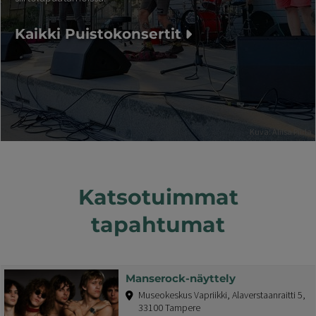
Kaikki Puistokonsertit
Kuva: Aliisa Piirla
Katsotuimmat
tapahtumat
Manserock-näyttely
Museokeskus Vapriikki, Alaverstaanraitti 5,
33100 Tampere