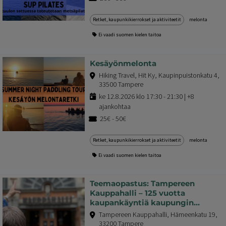
Retket, kaupunkikierrokset ja aktiviteetit
melonta
Ei vaadi suomen kielen taitoa
Kesäyönmelonta
Hiking Travel, Hit Ky, Kaupinpuistonkatu 4,
33500 Tampere
ke 12.8.2026 klo 17:30 - 21:30 | +8
ajankohtaa
25€ - 50€
Retket, kaupunkikierrokset ja aktiviteetit
melonta
Ei vaadi suomen kielen taitoa
Teemaopastus: Tampereen
Kauppahalli – 125 vuotta
kaupankäyntiä kaupungin
sydämessä
Tampereen Kauppahalli, Hämeenkatu 19,
33200 Tampere