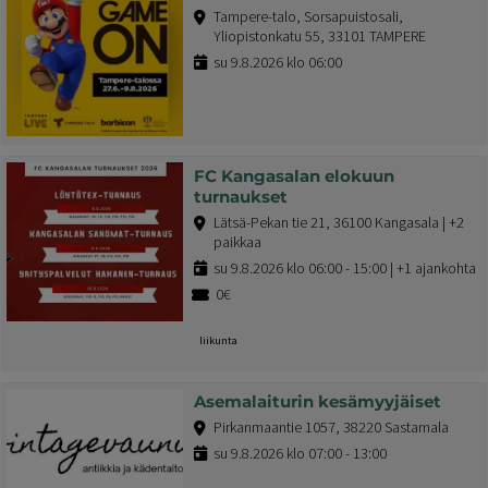
Tampere-talo, Sorsapuistosali,
Yliopistonkatu 55, 33101 TAMPERE
su 9.8.2026 klo 06:00
FC Kangasalan elokuun
turnaukset
Lätsä-Pekan tie 21, 36100 Kangasala | +2
paikkaa
su 9.8.2026 klo 06:00 - 15:00 | +1 ajankohta
0€
liikunta
Asemalaiturin kesämyyjäiset
Pirkanmaantie 1057, 38220 Sastamala
su 9.8.2026 klo 07:00 - 13:00