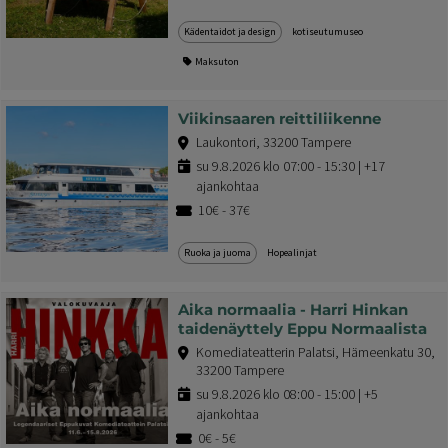
Kädentaidot ja design
kotiseutumuseo
Maksuton
Viikinsaaren reittiliikenne
Laukontori, 33200 Tampere
su 9.8.2026 klo 07:00 - 15:30 | +17
ajankohtaa
10€ - 37€
Ruoka ja juoma
Hopealinjat
Aika normaalia - Harri Hinkan
taidenäyttely Eppu Normaalista
Komediateatterin Palatsi, Hämeenkatu 30,
33200 Tampere
su 9.8.2026 klo 08:00 - 15:00 | +5
ajankohtaa
0€ - 5€