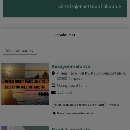
Siirry laajennettuun hakuun
Tapahtumat
Alkaa seuraavaksi
Kesäyönmelonta
Hiking Travel, Hit Ky, Kaupinpuistonkatu 4,
33500 Tampere
Mennyt tapahtuma
25€ - 50€
Retket, kaupunkikierrokset ja aktiviteetit
melonta
Ei vaadi suomen kielen taitoa
Paint & meditate