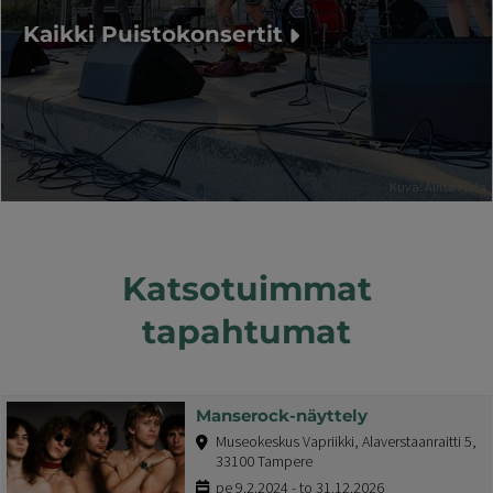
Kaikki Puistokonsertit
Kuva: Aliisa Piirla
Katsotuimmat
tapahtumat
Manserock-näyttely
Museokeskus Vapriikki, Alaverstaanraitti 5,
33100 Tampere
pe 9.2.2024 - to 31.12.2026