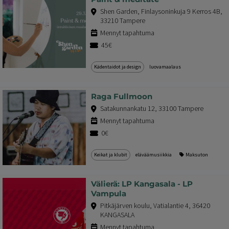
Shen Garden, Finlaysoninkuja 9 Kerros 4B,
33210 Tampere
Mennyt tapahtuma
45€
Kädentaidot ja design
luovamaalaus
Raga Fullmoon
Satakunnankatu 12, 33100 Tampere
Mennyt tapahtuma
0€
Keikat ja klubit
eläväämusiikkia
Maksuton
Välierä: LP Kangasala - LP
Vampula
Pitkäjärven koulu, Vatialantie 4, 36420
KANGASALA
Mennyt tapahtuma