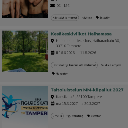
0€ - 15€
Näyttelyt ja museot
näyttely
Esteetön
Kesäkeskiviikot Haiharassa
Haiharan taidekeskus, Haiharankatu 30,
33710 Tampere
ti 16.6.2026 - ti 11.8.2026
Festivaalit ja kaupunkitapahtumat
KaikkienTampere
Maksuton
Taitoluistelun MM-kilpailut 2027
Kansikatu 3, 33100 Tampere
ma 15.3.2027 - la 20.3.2027
Urheilu
figureskating
Esteetön