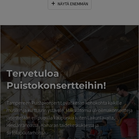
NÄYTÄ ENEMMÄN
T
ervetuloa
Puistokonsertteihin!
Tampereen Puistokonsertit ovat kesän kohokohta kaikille
musiikin ja kulttuurin ystäville. Maksuttomia ulkoilmakonsertteja
järjestetään eri puolilla kaupunkia kuten Laikunlavalla,
Hiedanrannassa, Haiharan taidekeskuksessa ja
siirtolapuutarhoissa.