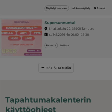
Näyttelyt ja museot
valokuvanäyttely
Esteetön
Supersunnuntai
Ilmailunkatu 20, 33900 Tampere
su 9.8.2026 klo 09:00 - 18:30
Konsertit
festivaali
NÄYTÄ ENEMMÄN
Tapahtumakalenterin
käyttöohjeet