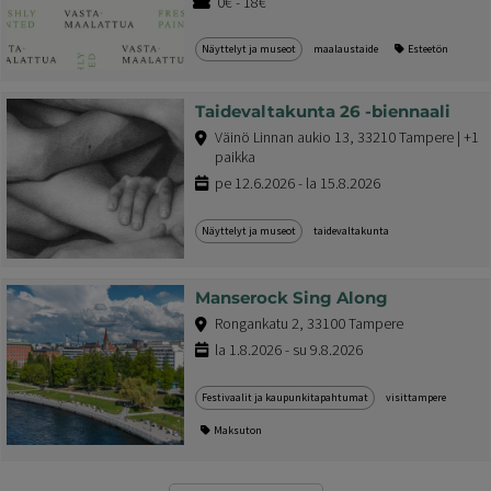
0€ - 18€
Näyttelyt ja museot
maalaustaide
Esteetön
Taidevaltakunta 26 -biennaali
Väinö Linnan aukio 13, 33210 Tampere | +1
paikka
pe 12.6.2026 - la 15.8.2026
Näyttelyt ja museot
taidevaltakunta
Manserock Sing Along
Rongankatu 2, 33100 Tampere
la 1.8.2026 - su 9.8.2026
Festivaalit ja kaupunkitapahtumat
visittampere
Maksuton