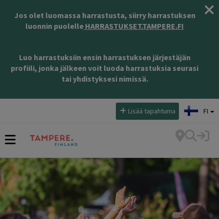
Jos olet luomassa harrastusta, siirry harrastuksen
luonnin puolelle
HARRASTUKSET.TAMPERE.FI
Luo harrastuksiin ensin harrastuksen järjestäjän
profiili, jonka jälkeen voit luoda harrastuksia seurasi
tai yhdistyksesi nimissä.
Valitse kieli:
Lisää tapahtuma
FI