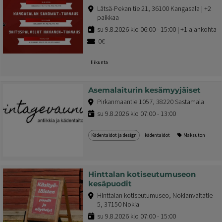
Lätsä-Pekan tie 21, 36100 Kangasala | +2
paikkaa
su 9.8.2026 klo 06:00 - 15:00 | +1 ajankohta
0€
liikunta
Asemalaiturin kesämyyjäiset
Pirkanmaantie 1057, 38220 Sastamala
su 9.8.2026 klo 07:00 - 13:00
Kädentaidot ja design
kädentaidot
Maksuton
Hinttalan kotiseutumuseon
kesäpuodit
Hinttalan kotiseutumuseo, Nokianvaltatie
5, 37150 Nokia
su 9.8.2026 klo 07:00 - 15:00